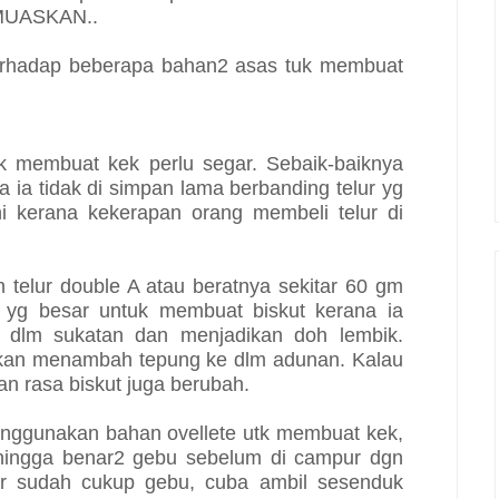
MEMUASKAN..
terhadap beberapa bahan2 asas tuk membuat
k membuat kek perlu segar. Sebaik-baiknya
ana ia tidak di simpan lama berbanding telur yg
 ini kerana kekerapan orang membeli telur di
 telur double A atau beratnya sekitar 60 gm
 yg besar untuk membuat biskut kerana ia
r dlm sukatan dan menjadikan doh lembik.
 akan menambah tepung ke dlm adunan. Kalau
an rasa biskut juga berubah.
ggunakan bahan ovellete utk membuat kek,
l hingga benar2 gebu sebelum di campur dgn
ur sudah cukup gebu, cuba ambil sesenduk