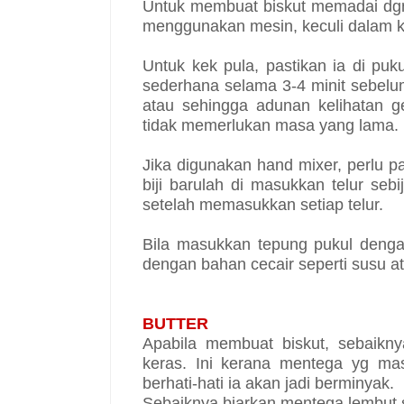
Untuk membuat biskut memadai dgn
menggunakan mesin, keculi dalam ku
Untuk kek pula, pastikan ia di puk
sederhana selama 3-4 minit sebelu
atau sehingga adunan kelihatan g
tidak memerlukan masa yang lama.
Jika digunakan hand mixer, perlu pa
biji barulah di masukkan telur sebi
setelah memasukkan setiap telur.
Bila masukkan tepung pukul denga
dengan bahan cecair seperti susu at
BUTTER
Apabila membuat biskut, sebaik
keras. Ini kerana mentega yg mas
berhati-hati ia akan jadi berminyak.
Sebaiknya biarkan mentega lembut se