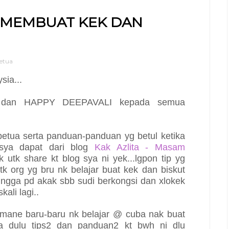
 MEMBUAT KEK DAN
Petua
ia...
a dan HAPPY DEEPAVALI kepada semua
 petua serta panduan-panduan yg betul ketika
 sya dapat dari blog
Kak Azlita - Masam
k utk share kt blog sya ni yek...lgpon tip yg
k org yg bru nk belajar buat kek dan biskut
hingga pd akak sbb sudi berkongsi dan xlokek
ali lagi..
 mane baru-baru nk belajar @ cuba nak buat
aca dulu tips2 dan panduan2 kt bwh ni dlu