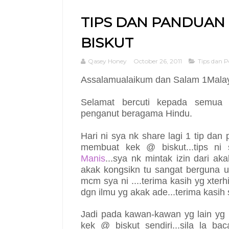
TIPS DAN PANDUAN
BISKUT
Qasey Honey
October 26, 2011
Tips dan 
Assalamualaikum dan Salam 1Malays
Selamat bercuti kepada semu
penganut beragama Hindu.
Hari ni sya nk share lagi 1 tip dan
membuat kek @ biskut...tips ni
Manis
...sya nk mintak izin dari aka
akak kongsikn tu sangat berguna ut
mcm sya ni ....terima kasih yg xter
dgn ilmu yg akak ade...terima kasih sk
Jadi pada kawan-kawan yg lain yg
kek @ biskut sendiri...sila la b