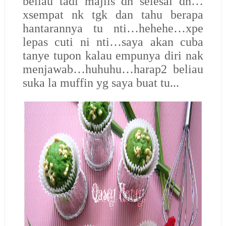
beliau tadi majlis dh selesai dh…
xsempat nk tgk dan tahu berapa
hantarannya tu nti…hehehe…xpe
lepas cuti ni nti…saya akan cuba
tanye tupon kalau empunya diri nak
menjawab…huhuhu…harap2 beliau
suka la muffin yg saya buat tu...