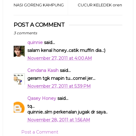
NASI GORENG KAMPUNG
CUCUR KELEDEK oren
POST A COMMENT
3 comments
quinnie
said...
salam kenal honey..catik muffin dia..:)
November 27, 2011 at 4:00 AM
Cendana Kasih
said...
geram tgk mapin tu...comel jer...
November 27, 2011 at 5:39 PM
Qasey Honey
said...
tq...
quinnie..slm perkenalan jugak dr saya..
November 28, 2011 at 1:56 AM
Post a Comment