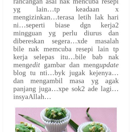
rancangan asal nak mencuba resepi
yg lain…tp keadaan x
mengizinkan…terasa letih lak hari
ni…seperti biase dgn kerja2
mingguan yg perlu diurus dan
dibereskan segera…xde masalah
bile nak memcuba resepi lain tp
kerja selepas itu…bile bab nak
meng
edit
gambar dan meng
update
blog tu nti…byk jugak kejenya…
dan mengambil masa yg agak
panjang juga…xpe sok2 ade lagi…
insyaAllah…