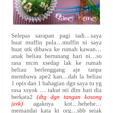
Selepas sarapan pagi tadi…saya
buat muffin pula…muffin ni saya
buat utk dibawa ke rumah kawan…
anak beliau bertunang hari ni…so
rasa mcm xsedap lak ke rumah
beliau berlenggang aje tanpa
membawa ape2 kan…dah la beliau
1 opis dan 1 bahagian dgn saya tu yg
rasa xsyok … takut nti dlm hati dia
berkata2
(dtg dgn tangan kosong
jerk)
agaknya kot…hehehe…
memandai kata kt org…sbb sejak