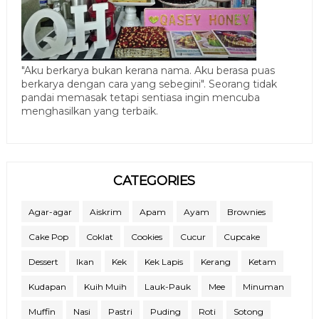
"Aku berkarya bukan kerana nama. Aku berasa puas
berkarya dengan cara yang sebegini". Seorang tidak
pandai memasak tetapi sentiasa ingin mencuba
menghasilkan yang terbaik.
CATEGORIES
Agar-agar
Aiskrim
Apam
Ayam
Brownies
Cake Pop
Coklat
Cookies
Cucur
Cupcake
Dessert
Ikan
Kek
Kek Lapis
Kerang
Ketam
Kudapan
Kuih Muih
Lauk-Pauk
Mee
Minuman
Muffin
Nasi
Pastri
Puding
Roti
Sotong