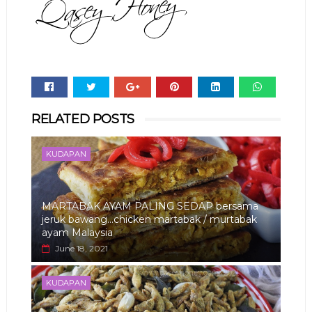
Whats
RELATED POSTS
app
KUDAPAN
MARTABAK AYAM PALING SEDAP bersama
jeruk bawang...chicken martabak / murtabak
ayam Malaysia
June 18, 2021
KUDAPAN