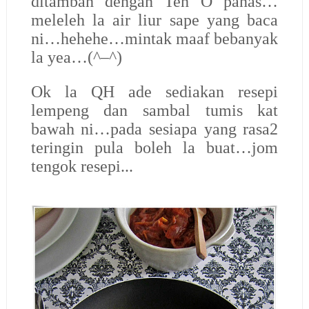
ditambah dengan Teh O panas…
meleleh la air liur sape yang baca
ni…hehehe…mintak maaf bebanyak
la yea…(^
–
^)
Ok la QH ade sediakan resepi
lempeng dan sambal tumis kat
bawah ni…pada sesiapa yang rasa2
teringin pula boleh la buat…jom
tengok resepi...