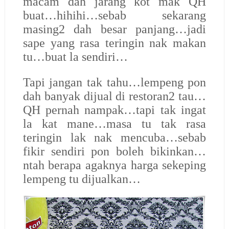
macam dah jarang kot mak QH
buat…hihihi…sebab sekarang
masing2 dah besar panjang…jadi
sape yang rasa teringin nak makan
tu…buat la sendiri…
Tapi jangan tak tahu…lempeng pon
dah banyak dijual di restoran2 tau…
QH pernah nampak…tapi tak ingat
la kat mane…masa tu tak rasa
teringin lak nak mencuba…sebab
fikir sendiri pon boleh bikinkan…
ntah berapa agaknya harga sekeping
lempeng tu dijualkan…