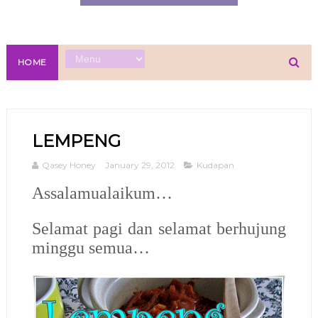
HOME
LEMPENG
Qasey Honey
January 29, 2012
Kudapan
Assalamualaikum…
Selamat pagi dan selamat berhujung
minggu semua…