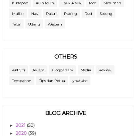
Kudapan
Kuih Muih
Lauk-Pauk
Mee
Minuman
Muffin
Nasi
Pastri
Puding
Roti
Sotong
Telur
Udang
Western
OTHERS
Aktiviti
Award
Bloggersary
Media
Review
Tempahan
Tips dan Petua
youtube
BLOG ARCHIVE
2021
(50)
►
2020
(39)
►