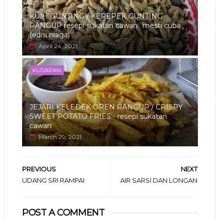
KUIH GUNTING / KEREPEK GUNTING
RANGUP resepi sukatan cawan.. mesti cuba
(edisi niaga)
April 24, 2021
KUDAPAN
JEJARI KELEDEK OREN RANGUP / CRISPY
SWEET POTATO FRIES - resepi sukatan
cawan
March 29, 2021
PREVIOUS
NEXT
UDANG SRI RAMPAI
AIR SARSI DAN LONGAN
POST A COMMENT