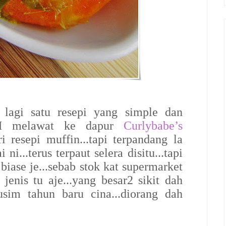
lagi satu resepi yang simple dan
 QH melawat ke dapur
Curlybabe’s
ri resepi muffin...tapi terpandang la
i...terus terpaut selera disitu...tapi
iase je...sebab stok kat supermarket
enis tu aje...yang besar2 sikit dah
sim tahun baru cina...diorang dah