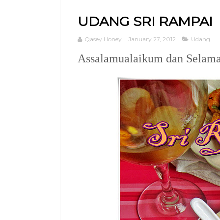
UDANG SRI RAMPAI
Qasey Honey
January 27, 2012
Udang
Assalamualaikum dan Selamat