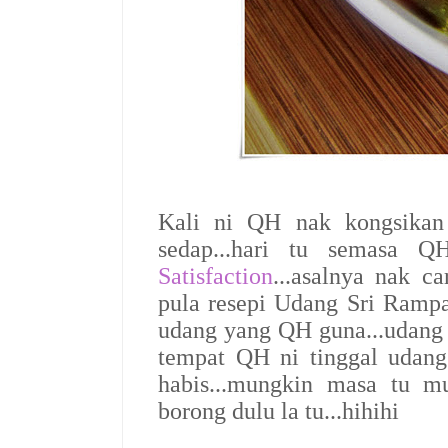
Kali ni QH nak kongsikan 
sedap...hari tu semasa
Satisfaction
...asalnya nak ca
pula resepi Udang Sri Rampai n
udang yang QH guna...udang b
tempat QH ni tinggal udang j
habis...mungkin masa tu mu
borong dulu la tu...hihihi