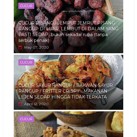
CUCUR
CUCUR PISANG / JEMPUT JEMPUT PISANG
RANGUP DI LUAR, LEMBUT DI DALAM YANG
PASTI SEDAP...bukan sekadar rupa (tanpa
serbuk penaik)
May 07, 2020
CUCUR
CUCUR SAYUR RANGUP / BAKWAN SAYUR
RANGUP / FRITTER CRISPY ...MAKANAN
LEJEN SEDAP HINGGA TIDAK TERKATA
April 12, 2020
CUCUR