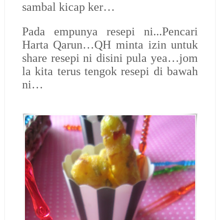
sambal kicap ker…
Pada empunya resepi ni...Pencari
Harta Qarun…QH minta izin untuk
share resepi ni disini pula yea…jom
la kita terus tengok resepi di bawah
ni…