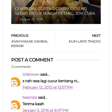
CEMPEDAK GORENG CRISPY GERENTI
SEDAP UNTUK MINUM PETANG..JOM CUBA
August 29, 2019
PREVIOUS
NEXT
AYAM MASAK SAMBAL
KUIH LAPIS TRADISI
KERISIK
POST A COMMENT
2 comments
Unknown
said...
x nah rasa lagi cucur kentang ni...
February 12, 2012 at 12:57 PM
hasmiza
said...
Terima kasih
January 3, 2016 at 8:47 PM