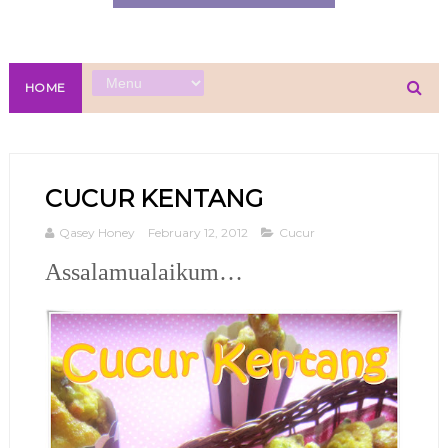
HOME
CUCUR KENTANG
Qasey Honey
February 12, 2012
Cucur
Assalamualaikum…