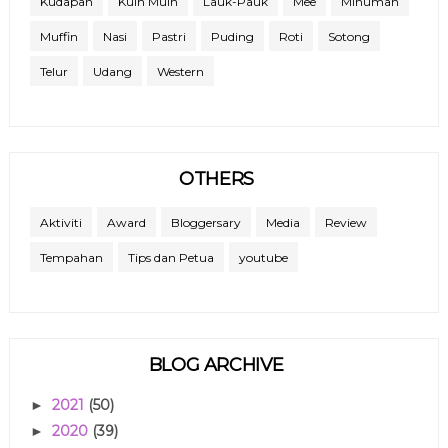
Kudapan
Kuih Muih
Lauk-Pauk
Mee
Minuman
Muffin
Nasi
Pastri
Puding
Roti
Sotong
Telur
Udang
Western
OTHERS
Aktiviti
Award
Bloggersary
Media
Review
Tempahan
Tips dan Petua
youtube
BLOG ARCHIVE
2021
(50)
►
2020
(39)
►