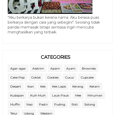
"Aku berkarya bukan kerana nama. Aku berasa puas
berkarya dengan cara yang sebegini". Seorang tidak
pandai memasak tetapi sentiasa ingin mencuba
menghasilkan yang terbaik.
CATEGORIES
Agar-agar
Aiskrim
Apam
Ayam
Brownies
Cake Pop
Coklat
Cookies
Cucur
Cupcake
Dessert
Ikan
Kek
Kek Lapis
Kerang
Ketam
Kudapan
Kuih Muih
Lauk-Pauk
Mee
Minuman
Muffin
Nasi
Pastri
Puding
Roti
Sotong
Telur
Udang
Western