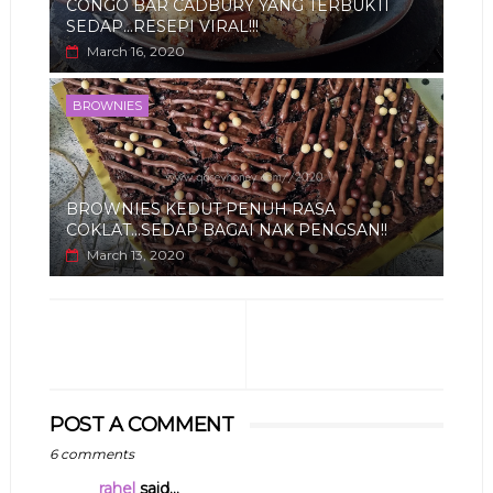
CONGO BAR CADBURY YANG TERBUKTI
SEDAP...RESEPI VIRAL!!!
March 16, 2020
BROWNIES
BROWNIES KEDUT PENUH RASA
COKLAT...SEDAP BAGAI NAK PENGSAN!!
March 13, 2020
POST A COMMENT
6 comments
rahel
said...