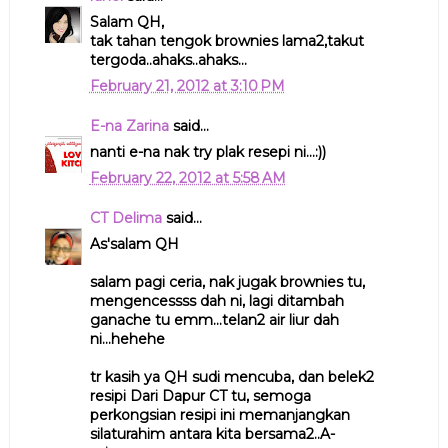
Salam QH,
tak tahan tengok brownies lama2,takut
tergoda..ahaks..ahaks...
February 21, 2012 at 3:10 PM
E-na Zarina
said...
nanti e-na nak try plak resepi ni...:))
February 22, 2012 at 5:58 AM
CT Delima
said...
As'salam QH
salam pagi ceria, nak jugak brownies tu,
mengencessss dah ni, lagi ditambah
ganache tu emm...telan2 air liur dah
ni...hehehe
tr kasih ya QH sudi mencuba, dan belek2
resipi Dari Dapur CT tu, semoga
perkongsian resipi ini memanjangkan
silaturahim antara kita bersama2..A-