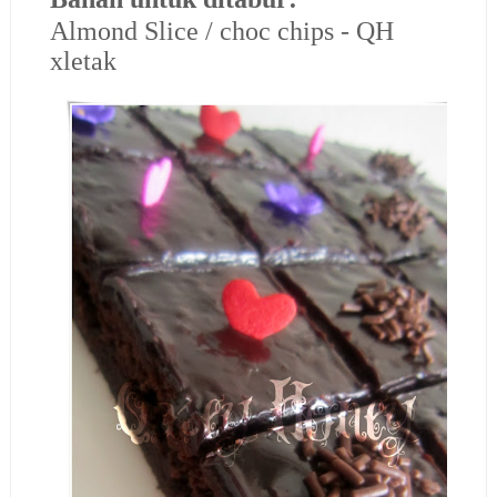
Almond Slice / choc chips - QH
xletak