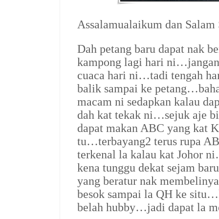
Assalamualaikum dan Salam 
Dah petang baru dapat nak b
kampong lagi hari ni…jangan
cuaca hari ni…tadi tengah ha
balik sampai ke petang…baha
macam ni sedapkan kalau da
dah kat tekak ni…sejuk aje 
dapat makan ABC yang kat K
tu…terbayang2 terus rupa 
terkenal la kalau kat Johor
kena tunggu dekat sejam bar
yang beratur nak membelinya
besok sampai la QH ke situ…
belah hubby…jadi dapat la