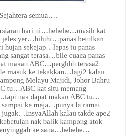
Sejahtera semua….
ersiaran hari ni…hehehe…masih kat
 jeles yer…hihihi…panas betulkan
ri hujan sekejap…lepas tu panas
ng sangat terasa…bile cuaca panas
pat makan ABC…perghhh terasa2
bile masuk ke tekakkan…lagi2 kalau
ampong Melayu Majidi, Johor Bahru
ABC tu…ABC kat situ memang
 ni…tapi nak dapat makan ABC tu…
u sampai ke meja…punya la ramai
 jugak…InsyaAllah kalau takde ape2
kebetulan nak balik kampong atok
 menyinggah ke sana…hehehe…