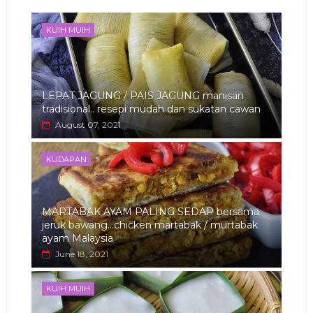
app
KUIH MUIH
LEPAT JAGUNG / PAIS JAGUNG manisan
tradisional.. resepi mudah dan sukatan cawan
August 07, 2021
KUDAPAN
MARTABAK AYAM PALING SEDAP bersama
jeruk bawang...chicken martabak / murtabak
ayam Malaysia
June 18, 2021
KUIH MUIH