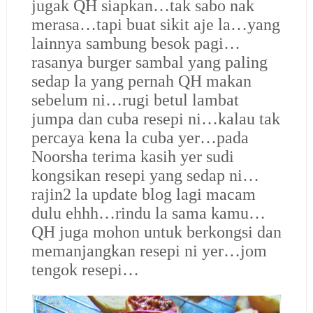
jugak QH siapkan…tak sabo nak
merasa…tapi buat sikit aje la…yang
lainnya sambung besok pagi…
rasanya burger sambal yang paling
sedap la yang pernah QH makan
sebelum ni…rugi betul lambat
jumpa dan cuba resepi ni…kalau tak
percaya kena la cuba yer…pada
Noorsha terima kasih yer sudi
kongsikan resepi yang sedap ni…
rajin2 la update blog lagi macam
dulu ehhh…rindu la sama kamu…
QH juga mohon untuk berkongsi dan
memanjangkan resepi ni yer…jom
tengok resepi…