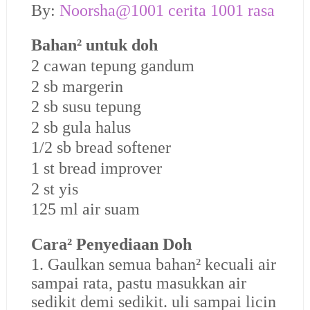
By:
Noorsha@1001 cerita 1001 rasa
Bahan² untuk doh
2 cawan tepung gandum
2 sb margerin
2 sb susu tepung
2 sb gula halus
1/2 sb bread softener
1 st bread improver
2 st yis
125 ml air suam
Cara² Penyediaan Doh
1. Gaulkan semua bahan² kecuali air
sampai rata, pastu masukkan air
sedikit demi sedikit. uli sampai licin