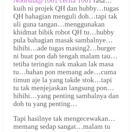
Noorsha@1001 cerita 1001
rasa…
kuih ni projek QH dan hubby…tugas
QH bahagian menguli doh…tapi tak
uli guna tangan…menggunakan
khidmat bibik robot QH tu…hubby
pula bahagian masak sambalnye…
hihihi…ade tugas masing2…burger
ni buat pon dah tengah malam tau…
tetiba teringin nak makan lak masa
tu…bahan pon memang ade…cuma
timun aje la yang takde stok…tapi
tu tak menjejaskan langsung pon…
hihihi…yang penting sambalnya dan
doh tu yang penting…
Tapi hasilnye tak mengecewakan…
memang sedap sangat…malam tu