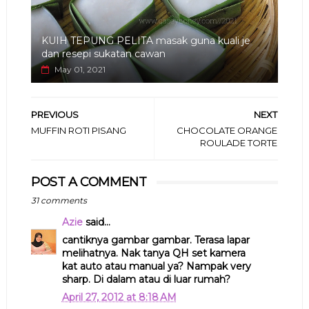
KUIH TEPUNG PELITA masak guna kuali je
dan resepi sukatan cawan
May 01, 2021
PREVIOUS
NEXT
MUFFIN ROTI PISANG
CHOCOLATE ORANGE
ROULADE TORTE
POST A COMMENT
31 comments
Azie
said...
cantiknya gambar gambar. Terasa lapar
melihatnya. Nak tanya QH set kamera
kat auto atau manual ya? Nampak very
sharp. Di dalam atau di luar rumah?
April 27, 2012 at 8:18 AM