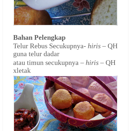
Bahan Pelengkap
Telur Rebus Secukupnya-
hiris
– QH
guna telur dadar
atau timun secukupnya –
hiris
– QH
xletak