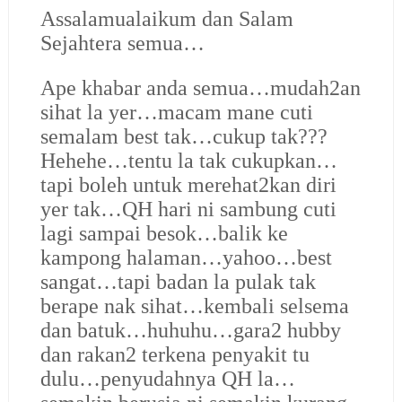
Assalamualaikum dan Salam
Sejahtera semua…
Ape khabar anda semua…mudah2an
sihat la yer…macam mane cuti
semalam best tak…cukup tak???
Hehehe…tentu la tak cukupkan…
tapi boleh untuk merehat2kan diri
yer tak…QH hari ni sambung cuti
lagi sampai besok…balik ke
kampong halaman…yahoo…best
sangat…tapi badan la pulak tak
berape nak sihat…kembali selsema
dan batuk…huhuhu…gara2 hubby
dan rakan2 terkena penyakit tu
dulu…penyudahnya QH la…