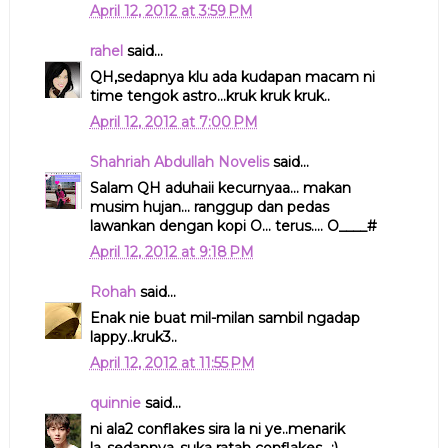
April 12, 2012 at 3:59 PM
rahel
said...
QH,sedapnya klu ada kudapan macam ni
time tengok astro...kruk kruk kruk..
April 12, 2012 at 7:00 PM
Shahriah Abdullah Novelis
said...
Salam QH aduhaii kecurnyaa... makan
musim hujan... ranggup dan pedas
lawankan dengan kopi O... terus.... O____#
April 12, 2012 at 9:18 PM
Rohah
said...
Enak nie buat mil-milan sambil ngadap
lappy..kruk3..
April 12, 2012 at 11:55 PM
quinnie
said...
ni ala2 conflakes sira la ni ye..menarik