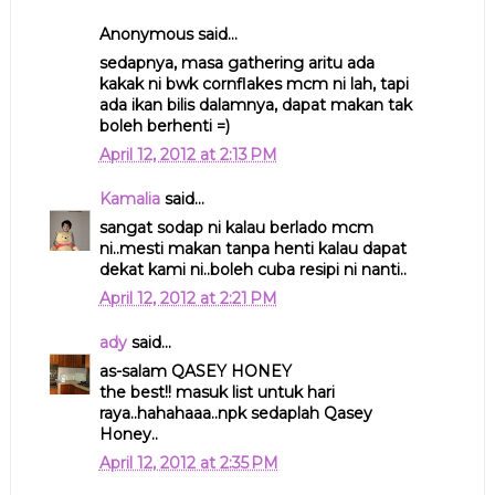
Anonymous said...
sedapnya, masa gathering aritu ada
kakak ni bwk cornflakes mcm ni lah, tapi
ada ikan bilis dalamnya, dapat makan tak
boleh berhenti =)
April 12, 2012 at 2:13 PM
Kamalia
said...
sangat sodap ni kalau berlado mcm
ni..mesti makan tanpa henti kalau dapat
dekat kami ni..boleh cuba resipi ni nanti..
April 12, 2012 at 2:21 PM
ady
said...
as-salam QASEY HONEY
the best!! masuk list untuk hari
raya..hahahaaa..npk sedaplah Qasey
Honey..
April 12, 2012 at 2:35 PM