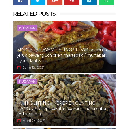
Whats
RELATED POSTS
app
KUDAPAN
MARTABAK AYAM PALING SEDAP bersama
jeruk bawang...chicken martabak / murtabak
ayam Malaysia
June 18, 2021
KUDAPAN
KUIH GUNTING / KEREPEK GUNTING
RANGUP resepi sukatan cawan.. mesti cuba
(edisi niaga)
April 24, 2021