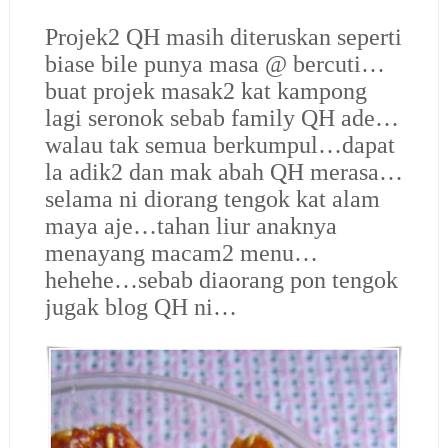
Projek2 QH masih diteruskan seperti
biase bile punya masa @ bercuti…
buat projek masak2 kat kampong
lagi seronok sebab family QH ade…
walau tak semua berkumpul…dapat
la adik2 dan mak abah QH merasa…
selama ni diorang tengok kat alam
maya aje…tahan liur anaknya
menayang macam2 menu…
hehehe…sebab diaorang pon tengok
jugak blog QH ni…