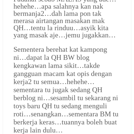
hehehe…apa salahnya kan nak
bermanja2…dah lama pon tak
merasa airtangan masakan mak
QH…tentu la rinduu…asyik kita
yang masak aje…jemu jugakkan…
Sementera berehat kat kampong
ni…dapat la QH BW blog
kengkawan lama sikit…takde
gangguan macam kat opis dengan
kerja2 tu semua…hehehe…
sementara tu jugak sedang QH
berblog ni…sesambil tu sekarang ni
toys baru QH tu sedang menguli
roti…senangkan…sementara BM tu
berkerja keras…tuannya boleh buat
kerja lain dulu…