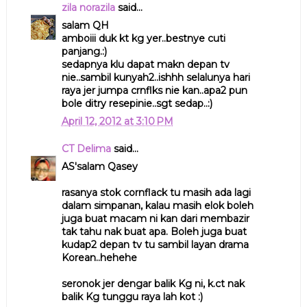
zila norazila
said...
salam QH
amboiii duk kt kg yer..bestnye cuti
panjang.:)
sedapnya klu dapat makn depan tv
nie..sambil kunyah2..ishhh selalunya hari
raya jer jumpa crnflks nie kan..apa2 pun
bole ditry resepinie..sgt sedap..:)
April 12, 2012 at 3:10 PM
CT Delima
said...
AS'salam Qasey
rasanya stok cornflack tu masih ada lagi
dalam simpanan, kalau masih elok boleh
juga buat macam ni kan dari membazir
tak tahu nak buat apa. Boleh juga buat
kudap2 depan tv tu sambil layan drama
Korean..hehehe
seronok jer dengar balik Kg ni, k.ct nak
balik Kg tunggu raya lah kot :)