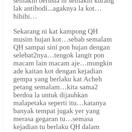
semakin berusia ni semakin kurang
lak antibodi...agaknya la kot…
hihihi…
Sekarang ni kat kampong QH
musim hujan kot…sebab semalam
QH sampai sini pon hujan dengan
selebat2nya…tengok langit pon
macam lain macam aje…mungkin
ade kaitan kot dengan kejadian
gempa yang berlaku kat Acheh
petang semalam…kita sama2
berdoa la untuk dijauhkan
malapetaka seperti itu…katanya
banyak tempat jugak yer yang
merasa gegaran tu…semasa
kejadian tu berlaku QH dalam