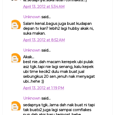
la..sedapnya..suka ratah conflakes...:)
April 13, 2012 at 5:34 AM
Unknown
said...
Salam kenal..bagus juga buat kudapan
depan tv kan? lebih2 lagi hubby akak ni,
suka makan.
April 13, 2012 at 8:52 AM
Unknown
said...
Akak...
best nie..dah macam kerepek ubi pulak
asz tgk..tapi nie lagi senang, kalu kepek
ubi time kecik2 dulu mak buat jual
sebungkus 20 sen..jenuh nak menyagat
ubi...hehe :))
April 13, 2012 at 1:19 PM
Unknown
said...
sedapnya tgk...lama dah nak buat ni tapi
tak buatx2 juga lagi sampai cornflakes
pun dah abis baru teringat..hehe