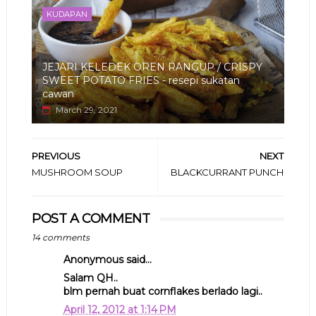
KUDAPAN
JEJARI KELEDEK OREN RANGUP / CRISPY
SWEET POTATO FRIES - resepi sukatan
cawan
March 29, 2021
PREVIOUS
NEXT
MUSHROOM SOUP
BLACKCURRANT PUNCH
POST A COMMENT
14 comments
Anonymous said...
Salam QH..
blm pernah buat cornflakes berlado lagi..
April 12, 2012 at 1:14 PM