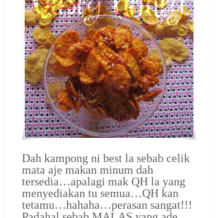
Dah kampong ni best la sebab celik
mata aje makan minum dah
tersedia…apalagi mak QH la yang
menyediakan tu semua…QH kan
tetamu…hahaha…perasan sangat!!!
Padahal sebab MALAS yang ade…