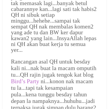
tak memasak lagi...banyak betul
cabarannye kan...lagi sati tak habis2
QH ni sibuk setiap
minggu...hehehe...sampai tak
sempat QH nak membalas komen2
yang ade tu dan BW ker dapur
kawan2 yang lain...InsyaAllah lepas
ni QH akan buat kerja tu semua
yer...
Rancangan asal QH untuk besday
kali ni...nak buat la macam omputih
tu...QH rajin jugak tengok kat blog
Bird’s Party
ni...konon nak macam
tu la...tapi tak kesampaian
pula...kena tunggu besday tahun
depan la nampaknya...huhuhu...jadi
terpaksa jugak simpan dulu barang2