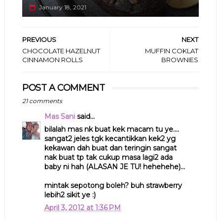
January 18, 2021
PREVIOUS
NEXT
CHOCOLATE HAZELNUT
MUFFIN COKLAT
CINNAMON ROLLS
BROWNIES
POST A COMMENT
21 comments
Mas Sani
said...
bilalah mas nk buat kek macam tu ye....
sangat2 jeles tgk kecantikkan kek2 yg
kekawan dah buat dan teringin sangat
nak buat tp tak cukup masa lagi2 ada
baby ni hah (ALASAN JE TU! hehehehe)...
mintak sepotong boleh? buh strawberry
lebih2 sikit ye :)
April 3, 2012 at 1:36 PM