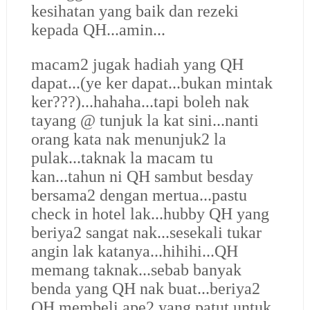
kesihatan yang baik dan rezeki
kepada QH...amin...
macam2 jugak hadiah yang QH
dapat...(ye ker dapat...bukan mintak
ker???)...hahaha...tapi boleh nak
tayang @ tunjuk la kat sini...nanti
orang kata nak menunjuk2 la
pulak...taknak la macam tu
kan...tahun ni QH sambut besday
bersama2 dengan mertua...pastu
check in hotel lak...hubby QH yang
beriya2 sangat nak...sesekali tukar
angin lak katanya...hihihi...QH
memang taknak...sebab banyak
benda yang QH nak buat...beriya2
QH membeli ape2 yang patut untuk