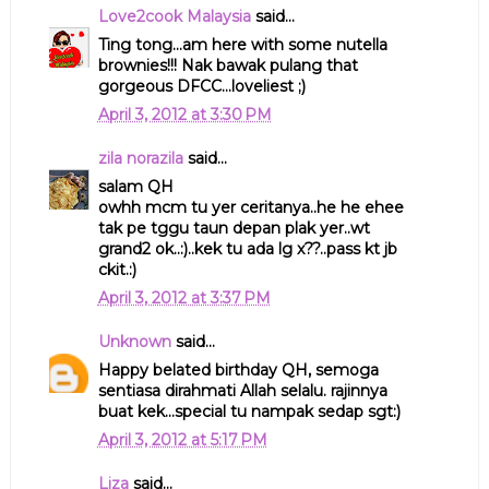
Love2cook Malaysia
said...
Ting tong...am here with some nutella
brownies!!! Nak bawak pulang that
gorgeous DFCC...loveliest ;)
April 3, 2012 at 3:30 PM
zila norazila
said...
salam QH
owhh mcm tu yer ceritanya..he he ehee
tak pe tggu taun depan plak yer..wt
grand2 ok..:)..kek tu ada lg x??..pass kt jb
ckit.:)
April 3, 2012 at 3:37 PM
Unknown
said...
Happy belated birthday QH, semoga
sentiasa dirahmati Allah selalu. rajinnya
buat kek...special tu nampak sedap sgt:)
April 3, 2012 at 5:17 PM
Liza
said...