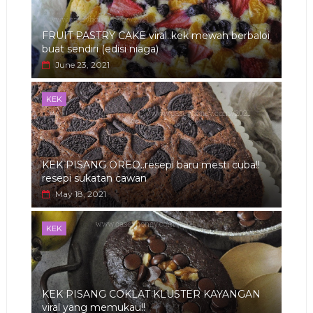
FRUIT PASTRY CAKE viral..kek mewah berbaloi
buat sendiri (edisi niaga)
June 23, 2021
KEK
KEK PISANG OREO..resepi baru mesti cuba!!
resepi sukatan cawan
May 18, 2021
KEK
KEK PISANG COKLAT KLUSTER KAYANGAN
viral yang memukau!!