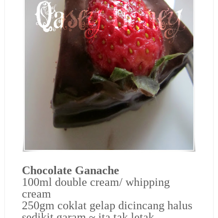
Chocolate Ganache
100ml double cream/ whipping
cream
250gm coklat gelap dicincang halus
sedikit garam ~ ita tak letak