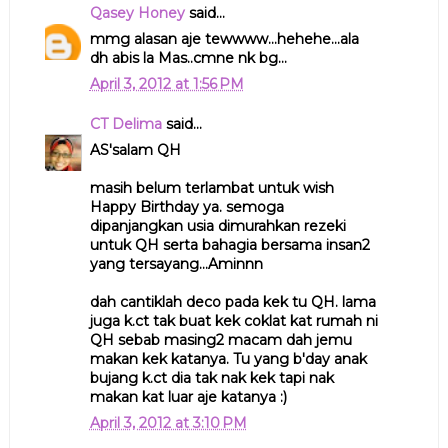
Qasey Honey
said...
mmg alasan aje tewwww...hehehe...ala
dh abis la Mas..cmne nk bg...
April 3, 2012 at 1:56 PM
CT Delima
said...
AS'salam QH
masih belum terlambat untuk wish
Happy Birthday ya. semoga
dipanjangkan usia dimurahkan rezeki
untuk QH serta bahagia bersama insan2
yang tersayang...Aminnn
dah cantiklah deco pada kek tu QH. lama
juga k.ct tak buat kek coklat kat rumah ni
QH sebab masing2 macam dah jemu
makan kek katanya. Tu yang b'day anak
bujang k.ct dia tak nak kek tapi nak
makan kat luar aje katanya :)
April 3, 2012 at 3:10 PM