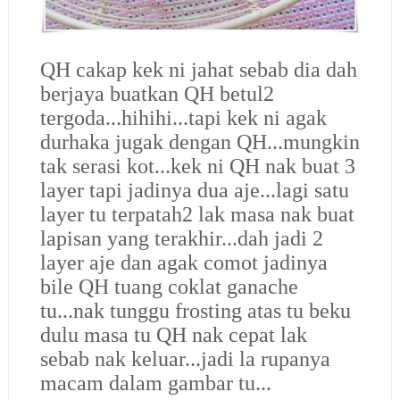
QH cakap kek ni jahat sebab dia dah
berjaya buatkan QH betul2
tergoda...hihihi...tapi kek ni agak
durhaka jugak dengan QH...mungkin
tak serasi kot...kek ni QH nak buat 3
layer tapi jadinya dua aje...lagi satu
layer tu terpatah2 lak masa nak buat
lapisan yang terakhir...dah jadi 2
layer aje dan agak comot jadinya
bile QH tuang coklat ganache
tu...nak tunggu frosting atas tu beku
dulu masa tu QH nak cepat lak
sebab nak keluar...jadi la rupanya
macam dalam gambar tu...