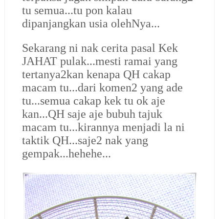
tu semua...tu pon kalau
dipanjangkan usia olehNya...
Sekarang ni nak cerita pasal Kek
JAHAT pulak...mesti ramai yang
tertanya2kan kenapa QH cakap
macam tu...dari komen2 yang ade
tu...semua cakap kek tu ok aje
kan...QH saje aje bubuh tajuk
macam tu...kirannya menjadi la ni
taktik QH...saje2 nak yang
gempak...hehehe...