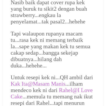
Nasib baik dapat cover rupa kek
yang buruk tu sikit2 dengan buah
strawberry...engkau la
penyelamat...tak pasal2...hehehe
Tapi walaupon rupanya macam
tu...rasa kek ni memang terbaik
la...sape yang makan kek tu semua
cakap sedap...bangga sekejap
dibuatnya...hilang dah
duka...hehehe...
Untuk resepi kek ni...QH ambil dari
Kak Ita@Masam Manis
...ilham
mendeco kek ni dari
Rahel@I Love
Cake
...memula tu memang nak ikut
resepi dari Rahel...tapi menurun