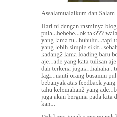
Assalamualaikum dan Salam S
Hari ni dengan rasminya blo
pula...hehehe...ok tak??? wa
yang lama tu...huhuhu...tapi 
yang lebih simple sikit...seb
kadang2 lama loading baru b
aje...ade yang kata tulisan aje
dah terkena jugak...hahaha...t
lagi...nanti orang busannn pul
bebanyak atas feedback yang 
tahu kelemahan2 yang ade...bi
juga akan berguna pada kita
kan...
Dah lama jugak rancang nak b