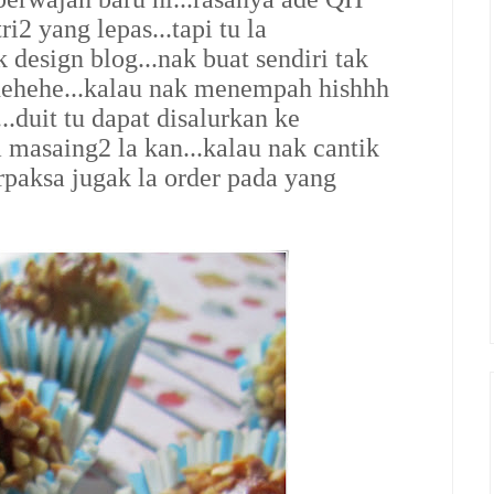
i2 yang lepas...tapi tu la
 design blog...nak buat sendiri tak
..hehehe...kalau nak menempah hishhh
..duit tu dapat disalurkan ke
ra masaing2 la kan...kalau nak cantik
rpaksa jugak la order pada yang