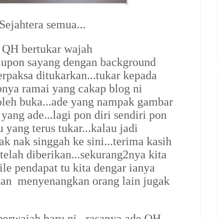
ejahtera semua...
g QH bertukar wajah
laupon sayang dengan background
terpaksa ditukarkan...tukar kepada
abnya ramai yang cakap blog ni
oleh buka...ade yang nampak gambar
 yang ade...lagi pon diri sendiri pon
u yang terus tukar...kalau jadi
ak nak singgah ke sini...terima kasih
telah diberikan...sekurang2nya kita
le pendapat tu kita dengar ianya
 dan menyenangkan orang lain jugak
erwajah baru ni...rasanya ade QH