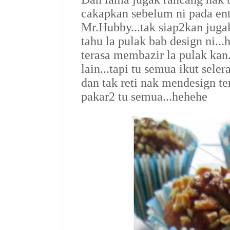
cakapkan sebelum ni pada entr
Mr.Hubby...tak siap2kan jugak
tahu la pulak bab design ni.
terasa membazir la pulak kan.
lain...tapi tu semua ikut sele
dan tak reti nak mendesign te
pakar2 tu semua...hehehe