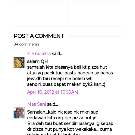
POST A COMMENT
34 comments
zila norazila
said...
salam QH
samalah kita biasanya beli kt pizza hut
atau yg pack tue..pastu bancuh air panas
jew..dh tau resepi nie bolelh wt
sendiri..puas dapat makan byk2 kan..:)
April 10, 2012 at 10:55 AM
Mas Sani
said...
Samalah...kalo nk rase nk mkn sup
cndawan kita org gie pizza hut je.
Bila dah tau buat sendiri rasanya lg sedap
dr pizza hut punya kot wakakaka... cuma