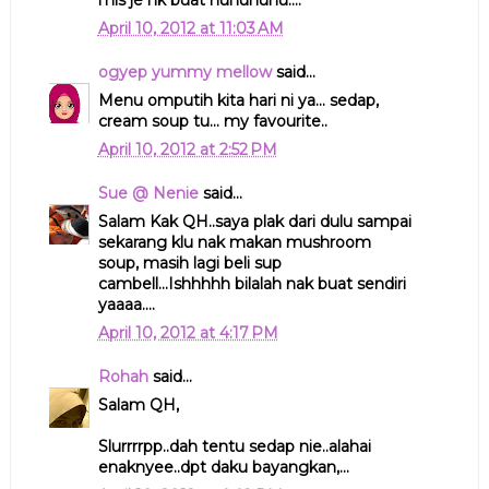
mls je nk buat huhuhuhu....
April 10, 2012 at 11:03 AM
ogyep yummy mellow
said...
Menu omputih kita hari ni ya... sedap,
cream soup tu... my favourite..
April 10, 2012 at 2:52 PM
Sue @ Nenie
said...
Salam Kak QH..saya plak dari dulu sampai
sekarang klu nak makan mushroom
soup, masih lagi beli sup
cambell...Ishhhhh bilalah nak buat sendiri
yaaaa....
April 10, 2012 at 4:17 PM
Rohah
said...
Salam QH,
Slurrrrpp..dah tentu sedap nie..alahai
enaknyee..dpt daku bayangkan,...