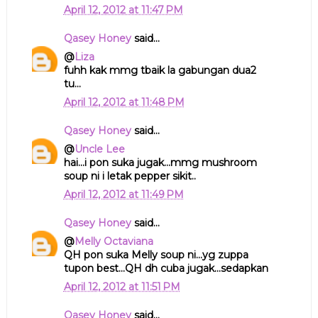
April 12, 2012 at 11:47 PM
Qasey Honey
said...
@
Liza
fuhh kak mmg tbaik la gabungan dua2
tu...
April 12, 2012 at 11:48 PM
Qasey Honey
said...
@
Uncle Lee
hai...i pon suka jugak...mmg mushroom
soup ni i letak pepper sikit..
April 12, 2012 at 11:49 PM
Qasey Honey
said...
@
Melly Octaviana
QH pon suka Melly soup ni...yg zuppa
tupon best...QH dh cuba jugak...sedapkan
April 12, 2012 at 11:51 PM
Qasey Honey
said...