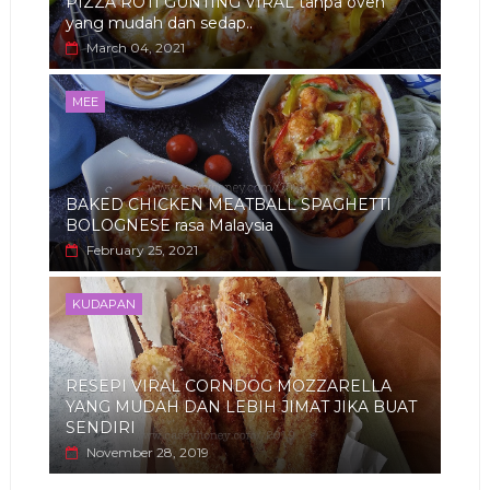
PIZZA ROTI GUNTING VIRAL tanpa oven
yang mudah dan sedap..
March 04, 2021
MEE
BAKED CHICKEN MEATBALL SPAGHETTI
BOLOGNESE rasa Malaysia
February 25, 2021
KUDAPAN
RESEPI VIRAL CORNDOG MOZZARELLA
YANG MUDAH DAN LEBIH JIMAT JIKA BUAT
SENDIRI
November 28, 2019