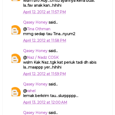
wslm bro Ady...cmtu ayahnya kena buat
la..fav anak kan...hihihi
April 12, 2012 at 11:57 PM
Qasey Honey
said...
@
Tina Othman
mmg sedap tau Tina...nyum2
April 12, 2012 at 11:58 PM
Qasey Honey
said...
@
Naz / Nadz COSK
wslm Kak Naz..tgk kat periuk tadi dh abis
la...maappp yer...hihihi
April 12, 2012 at 11:59 PM
Qasey Honey
said...
@
rahel
lemak berkrim tau...slurppppp...
April 13, 2012 at 12:00 AM
Qasey Honey
said...