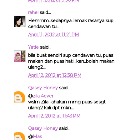
April 11, 2012 at 9:30 PM
rahel
said...
Hemmm..sedapnya..lemak rasanya sup
cendawan tu...
April 11, 2012 at 11:21 PM
Yatie
said...
bila buat sendiri sup cendawan tu, puas
makan dan puas hati...kan..boleh makan
ulang2...
April 12, 2012 at 12:38 PM
Qasey Honey
said...
@
zila 4ever
wslm Zila...ahakan mmg puas sesgt
ulang2 kali dpt mkn...
April 12, 2012 at 11:43 PM
Qasey Honey
said...
@
Mas