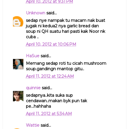
April 10, 2012 at 9:31 PM
Unknown
said...
sedap nye nampak tu macam nak buat
jugak ni kedua2 nya garlic bread dan
soup ni QH suatu hari pasti kak Noor nk
cuba ..
April 10, 2012 at 10:06 PM
HaSue
said...
Memang sedap roti tu cicah mushroom
soup.gandingn mantop gitu..
April 11, 2012 at 12:24 AM
quinnie
said...
sedapnya..kita suka sup
cendawan..makan byk pun tak
pe...hahhaha
April 11, 2012 at 5:34 AM
Wattie
said...