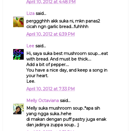
April 10, 2012 at 4:48 PM
Liza
said...
perggghhh akk suka ni, mkn panas2
cicah ngn garlic bread...fuhhhh
April 10, 2012 at 6:39 PM
Lee
said...
Hi, saya suka best mushroom soup....eat
with bread. And must be thick....
Add a bit of pepper....
You have a nice day, and keep a song in
your heart.
Lee.
April 10, 2012 at 7:33 PM
Melly Octaviana
said...
Melly suka mushroom soup..*apa sih
yang ngga suka..hehe
di makan dengan puff pastry juga enak
dan jadinya zuppa soup.. ;)