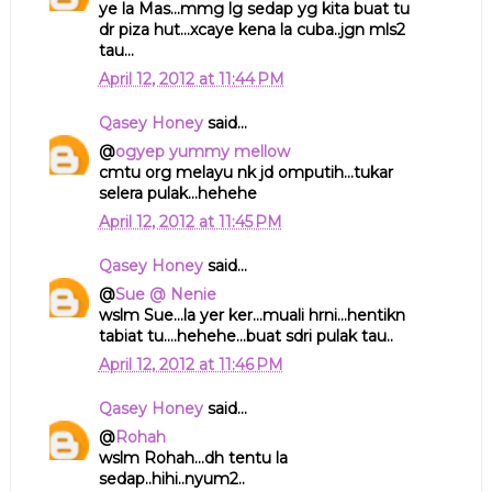
ye la Mas...mmg lg sedap yg kita buat tu
dr piza hut...xcaye kena la cuba..jgn mls2
tau...
April 12, 2012 at 11:44 PM
Qasey Honey
said...
@
ogyep yummy mellow
cmtu org melayu nk jd omputih...tukar
selera pulak...hehehe
April 12, 2012 at 11:45 PM
Qasey Honey
said...
@
Sue @ Nenie
wslm Sue...la yer ker...muali hrni...hentikn
tabiat tu....hehehe...buat sdri pulak tau..
April 12, 2012 at 11:46 PM
Qasey Honey
said...
@
Rohah
wslm Rohah...dh tentu la
sedap..hihi..nyum2..