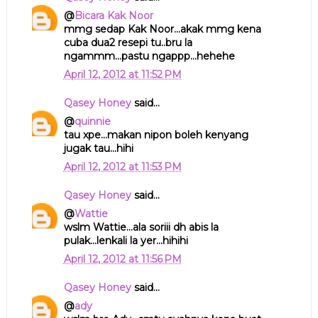
@
Bicara Kak Noor
mmg sedap Kak Noor...akak mmg kena
cuba dua2 resepi tu..bru la
ngammm...pastu ngappp...hehehe
April 12, 2012 at 11:52 PM
Qasey Honey
said...
@
quinnie
tau xpe...makan nipon boleh kenyang
jugak tau...hihi
April 12, 2012 at 11:53 PM
Qasey Honey
said...
@
Wattie
wslm Wattie...ala soriii dh abis la
pulak...lenkali la yer...hihihi
April 12, 2012 at 11:56 PM
Qasey Honey
said...
@
ady