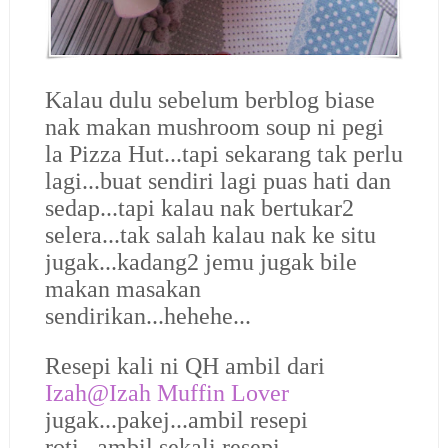
Kalau dulu sebelum berblog biase
nak makan mushroom soup ni pegi
la Pizza Hut...tapi sekarang tak perlu
lagi...buat sendiri lagi puas hati dan
sedap...tapi kalau nak bertukar2
selera...tak salah kalau nak ke situ
jugak...kadang2 jemu jugak bile
makan masakan
sendirikan...hehehe...
Resepi kali ni QH ambil dari
Izah@Izah Muffin Lover
jugak...pakej...ambil resepi
roti...ambil sekali resepi