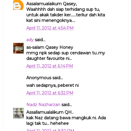
Assalamualaikum Qasey,
Waahhhh dah siap terhidang sup tu,
untuk akak takder ker......terliur dah kita
kat sini menengoknya....
April 11, 2012 at 4:54 PM
ady
said...
as-salam Qasey Honey
mmg npk sedap sup cendawan tu..my
daughter favourite ni...
April 11, 2012 at 6:14 PM
Anonymous said...
wah sedapnya, peberet ni
April 11, 2012 at 6:32 PM
Nadz Nazharzan
said...
Assallamualalikum QH..
kak Naz datang bawa mangkuk ni. Ada
lagi tak tu... hehehee