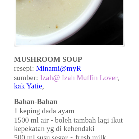
MUSHROOM SOUP
resepi:
Minami@myR
sumber:
Izah@ Izah Muffin Lover
,
kak Yatie
,
Bahan-Bahan
1 keping dada ayam
1500 ml air - boleh tambah lagi ikut
kepekatan yg di kehendaki
500 ml susu segar ~ fresh milk