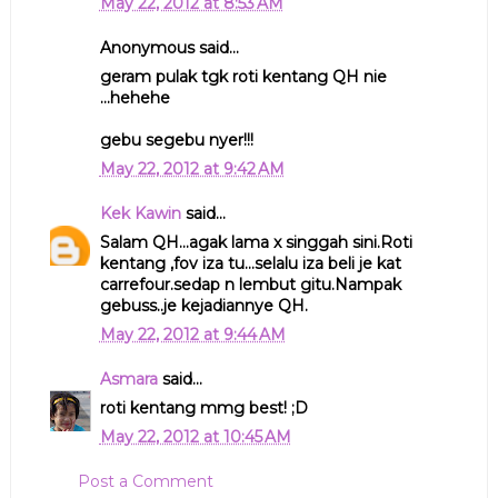
May 22, 2012 at 8:53 AM
Anonymous said...
geram pulak tgk roti kentang QH nie
...hehehe
gebu segebu nyer!!!
May 22, 2012 at 9:42 AM
Kek Kawin
said...
Salam QH...agak lama x singgah sini.Roti
kentang ,fov iza tu...selalu iza beli je kat
carrefour.sedap n lembut gitu.Nampak
gebuss..je kejadiannye QH.
May 22, 2012 at 9:44 AM
Asmara
said...
roti kentang mmg best! ;D
May 22, 2012 at 10:45 AM
Post a Comment