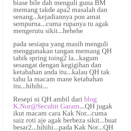
biase bile dah menguli guna BM
memang takde apa2 masalah dan
senang...kejadiannya pon amat
sempurna...cuma rupanya tu agak
mengerutu sikit...hehehe
pada sesiapa yang masih menguli
menggunakan tangan memang QH
tabik spring toing2 la...kagum
sesangat dengan kegigihan dan
ketabahan anda itu...kalau QH tak
tahu la macam mane ketabahan
itu...hihihi...
Resepi ni QH ambil dari
blog
K.Nor@Secubit Garam
...QH jugak
ikut macam cara Kak Nor...cuma
saiz roti aje agak berbeza sikit...buat
besar2...hihihi...pada Kak Nor...QH