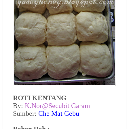
ROTI KENTANG
By:
K.Nor
@
Secubit Garam
Sumber:
Che Mat Gebu
Bahan Doh :