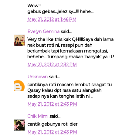
Wow !!
gebus gebas...jelez sy...!!! hehe...
May 21, 2012 at 1:46 PM
Evelyn Gemina
said...
Very the like this kak QH!!!!Saya dah lama
nak buat roti ni, resepi pun dah
berlambak tapi kemalasan mengatasi,
hehehe....tumpang makan 'banyak' ya : P
May 21, 2012 at 2:32 PM
Unknown
said...
cantiknya roti macam lembut snagat tu
Qasey kalau dpt rasa satu alangkah
sedap nya kan tengha letih ni ..
May 21, 2012 at 2:43 PM
Chik Mimi
said...
cantik gebunya roti dier
May 21, 2012 at 2:43 PM