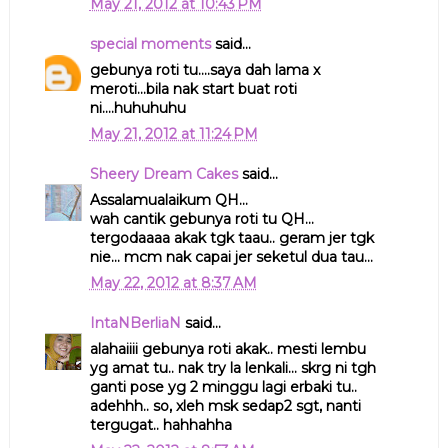
May 21, 2012 at 10:43 PM
special moments
said...
gebunya roti tu....saya dah lama x
meroti...bila nak start buat roti
ni....huhuhuhu
May 21, 2012 at 11:24 PM
Sheery Dream Cakes
said...
Assalamualaikum QH...
wah cantik gebunya roti tu QH...
tergodaaaa akak tgk taau.. geram jer tgk
nie... mcm nak capai jer seketul dua tau...
May 22, 2012 at 8:37 AM
IntaNBerliaN
said...
alahaiiii gebunya roti akak.. mesti lembu
yg amat tu.. nak try la lenkali... skrg ni tgh
ganti pose yg 2 minggu lagi erbaki tu..
adehhh.. so, xleh msk sedap2 sgt, nanti
tergugat.. hahhahha