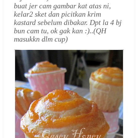
buat jer cam gambar kat atas ni,
kelar2 sket dan picitkan krim
kastard sebelum dibakar. Dpt la 4 bj
bun cam tu, ok gak kan :)..(QH
masukkn dlm cup)