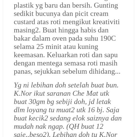
plastik yg baru dan bersih. Gunting
sedikit bucunya dan picit cream
custard atas roti mengikut kreativiti
masing2. Buat hingga habis dan
bakar dalam oven pada suhu 190C
selama 25 minit atau kuning
keemasan. Keluarkan roti dan sapu
dengan mentega semasa roti masih
panas, sejukkan sebelum dihidang...
Yg ni lebihan doh setelah buat bun.
K.Nor ikut saranan Che Mat utk
buat 30gm bg sebiji doh, jd letak
dlm loyang tu muat2 utk 16 bj. Saja
buat kecik2 sedang elok saiznya dan
mudah nak ngap. (QH buat 12
saje..beso2). Lebihan doh tu K.Nor