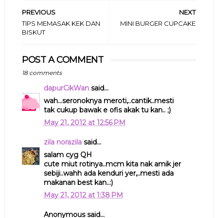
PREVIOUS
NEXT
TIPS MEMASAK KEK DAN
MINI BURGER CUPCAKE
BISKUT
POST A COMMENT
18 comments
dapurCikWan
said...
wah...seronoknya meroti,..cantik..mesti
tak cukup bawak e ofis akak tu kan.. ;)
May 21, 2012 at 12:56 PM
zila norazila
said...
salam cyg QH
cute miut rotinya..mcm kita nak amik jer
sebiji..wahh ada kenduri yer,..mesti ada
makanan best kan..:)
May 21, 2012 at 1:38 PM
Anonymous said...