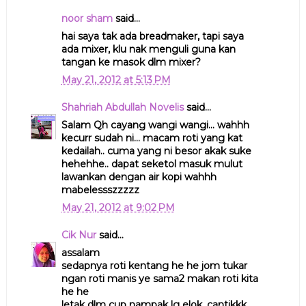
noor sham
said...
hai saya tak ada breadmaker, tapi saya
ada mixer, klu nak menguli guna kan
tangan ke masok dlm mixer?
May 21, 2012 at 5:13 PM
Shahriah Abdullah Novelis
said...
Salam Qh cayang wangi wangi... wahhh
kecurr sudah ni... macam roti yang kat
kedailah.. cuma yang ni besor akak suke
hehehhe.. dapat seketol masuk mulut
lawankan dengan air kopi wahhh
mabelessszzzzz
May 21, 2012 at 9:02 PM
Cik Nur
said...
assalam
sedapnya roti kentang he he jom tukar
ngan roti manis ye sama2 makan roti kita
he he
letak dlm cup nampak lg elok, cantikkk