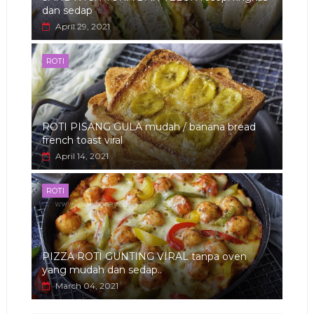
dan sedap
April 29, 2021
ROTI
ROTI PISANG GULA mudah / banana bread
french toast viral
April 14, 2021
ROTI
PIZZA ROTI GUNTING VIRAL tanpa oven
yang mudah dan sedap..
March 04, 2021