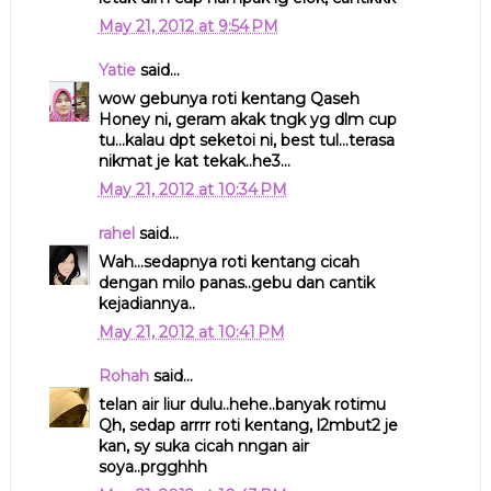
May 21, 2012 at 9:54 PM
Yatie
said...
wow gebunya roti kentang Qaseh
Honey ni, geram akak tngk yg dlm cup
tu...kalau dpt seketoi ni, best tul...terasa
nikmat je kat tekak..he3...
May 21, 2012 at 10:34 PM
rahel
said...
Wah...sedapnya roti kentang cicah
dengan milo panas..gebu dan cantik
kejadiannya..
May 21, 2012 at 10:41 PM
Rohah
said...
telan air liur dulu..hehe..banyak rotimu
Qh, sedap arrrr roti kentang, l2mbut2 je
kan, sy suka cicah nngan air
soya..prgghhh