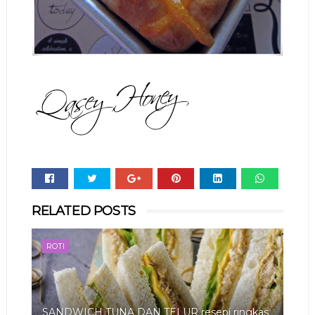
Whats
RELATED POSTS
app
ROTI
SANDWICH TUNA DAN TELUR resepi ringkas