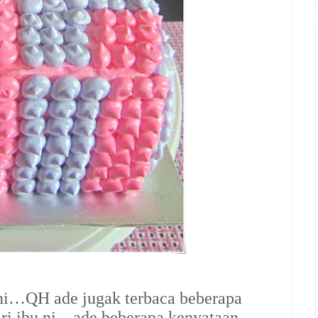
ni…QH ade jugak terbaca beberapa
ari ibu ni…ade beberapa kenyataan