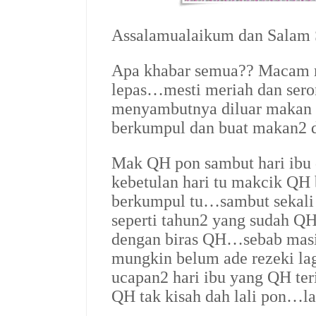
Assalamualaikum dan Salam
Apa khabar semua?? Macam m
lepas…mesti meriah dan se
menyambutnya diluar makan 
berkumpul dan buat makan2 d
Mak QH pon sambut hari ibu
kebetulan hari tu makcik QH 
berkumpul tu…sambut sekal
seperti tahun2 yang sudah Q
dengan biras QH…sebab masi
mungkin belum ade rezeki la
ucapan2 hari ibu yang QH te
QH tak kisah dah lali pon…l