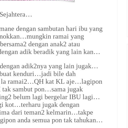
 Sejahtera…
ane dengan sambutan hari ibu yang
ronokkan…mungkin ramai yang
bersama2 dengan anak2 atau
engan adik beradik yang lain kan…
 dengan adik2nya yang lain jugak…
buat kenduri…jadi bile dah
i la ramai2…QH kat KL aje…lagipon
H tak sambut pon…sama jugak
ng2 belum lagi bergelar IBU lagi…
gi kot…terharu jugak dengan
rima dari teman2 kelmarin…takpe
agipon anda semua pon tak tahukan…