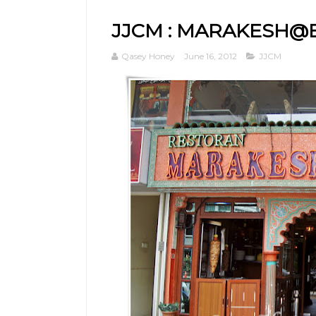
JJCM : MARAKESH@
Qasey Honey
June 16, 2012
JJCM