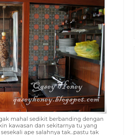
 agak mahal sedikit berbanding dengan
gkin kawasan dan sekitarnya tu yang
esekali ape salahnya tak...pastu tak