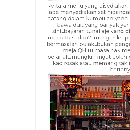
Antara menu yang disediakan di 
ade menyediakan set hidangan ya
datang dalam kumpulan yang ram
bawa duit yang banyak yer b
sini...bayaran tunai aje yang d
menu tu sedap2...mengorder 
bermasalah pulak...bukan peng
meja QH tu masa nak mem
beranak...mungkin ingat boleh p
kad rosak atau memang tak m
bertanye