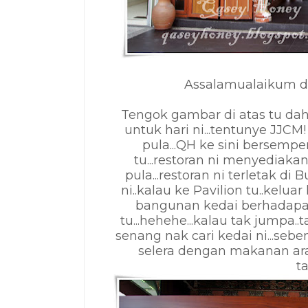
Assalamualaikum da
Tengok gambar di atas tu da
untuk hari ni...tentunye JJ
pula...QH ke sini bersempe
tu...restoran ni menyediakan
pula...restoran ni terletak di 
ni..kalau ke Pavilion tu..kelua
bangunan kedai berhadapan 
tu...hehehe...kalau tak jumpa..
senang nak cari kedai ni...seb
selera dengan makanan arab n
t