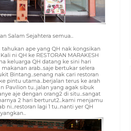
n Salam Sejahtera semua...
h tahukan ape yang QH nak kongsikan
CM! Kali ni QH ke RESTORAN MARAKESH
na keluarga QH datang ke sini hari
 makanan arab...saje bertukar selera
Bukit Bintang...senang nak cari restoran
r ke pintu utama...berjalan terus ke arah
Pavilion tu...jalan yang agak sibuk
tanye aje dengan orang2 di situ...sangat
enarnya 2 hari berturut2...kami menjamu
i...restoran lagi 1 tu...nanti yer QH
ayangkan...