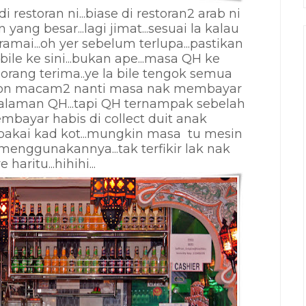
restoran ni...biase di restoran2 arab ni
ng besar...lagi jimat...sesuai la kalau
ai...oh yer sebelum terlupa...pastikan
ile ke sini...bukan ape...masa QH ke
iorang terima..
ye la bile tengok semua
pon macam2 nanti masa nak membayar
alaman QH...tapi QH ternampak sebelah
bayar habis di collect duit anak
akai kad kot...
mungkin masa tu mesin
enggunakannya...tak terfikir lak nak
 haritu...hihihi...