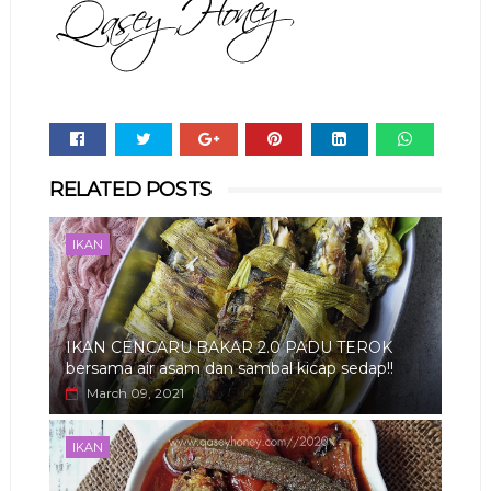
Whats
RELATED POSTS
app
IKAN
IKAN CENCARU BAKAR 2.0 PADU TEROK
bersama air asam dan sambal kicap sedap!!
March 09, 2021
IKAN