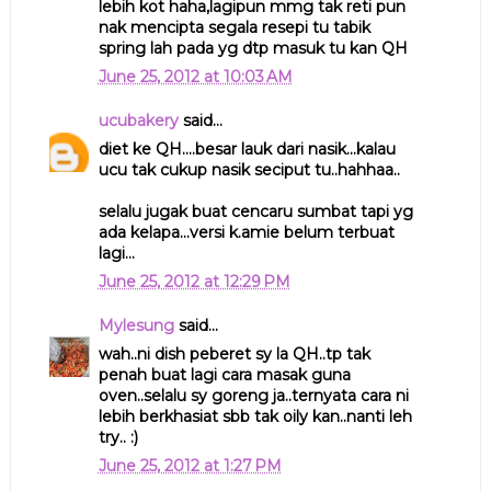
lebih kot haha,lagipun mmg tak reti pun
nak mencipta segala resepi tu tabik
spring lah pada yg dtp masuk tu kan QH
June 25, 2012 at 10:03 AM
ucubakery
said...
diet ke QH....besar lauk dari nasik...kalau
ucu tak cukup nasik seciput tu..hahhaa..
selalu jugak buat cencaru sumbat tapi yg
ada kelapa...versi k.amie belum terbuat
lagi...
June 25, 2012 at 12:29 PM
Mylesung
said...
wah..ni dish peberet sy la QH..tp tak
penah buat lagi cara masak guna
oven..selalu sy goreng ja..ternyata cara ni
lebih berkhasiat sbb tak oily kan..nanti leh
try.. :)
June 25, 2012 at 1:27 PM