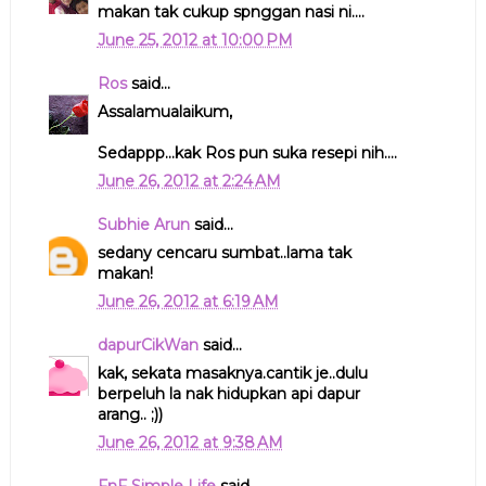
makan tak cukup spnggan nasi ni....
June 25, 2012 at 10:00 PM
Ros
said...
Assalamualaikum,
Sedappp...kak Ros pun suka resepi nih....
June 26, 2012 at 2:24 AM
Subhie Arun
said...
sedany cencaru sumbat..lama tak
makan!
June 26, 2012 at 6:19 AM
dapurCikWan
said...
kak, sekata masaknya.cantik je..dulu
berpeluh la nak hidupkan api dapur
arang.. ;))
June 26, 2012 at 9:38 AM