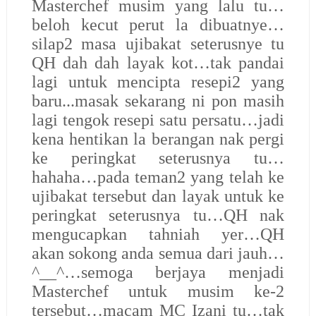
Masterchef musim yang lalu tu…
beloh kecut perut la dibuatnye…
silap2 masa ujibakat seterusnye tu
QH dah dah layak kot…tak pandai
lagi untuk mencipta resepi2 yang
baru...masak sekarang ni pon masih
lagi tengok resepi satu persatu…jadi
kena hentikan la berangan nak pergi
ke peringkat seterusnya tu…
hahaha…pada teman2 yang telah ke
ujibakat tersebut dan layak untuk ke
peringkat seterusnya tu…QH nak
mengucapkan tahniah yer…QH
akan sokong anda semua dari jauh…
^__^…semoga berjaya menjadi
Masterchef untuk musim ke-2
tersebut…macam MC Izani tu…tak