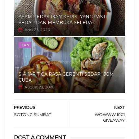
ASAM PEDAS IKAN KERISI YANG PASTI
SEDAP DAN MEMBUKA SELERA
April 26, 2020
IKAN
SIAKAP TIGA RASA GERENTI SEDAP!! JOM
CUBA
August 23, 2019
PREVIOUS
NEXT
SOTONG SUMBAT
WOWWW 1001
GIVEAWAY
POST A COMMENT