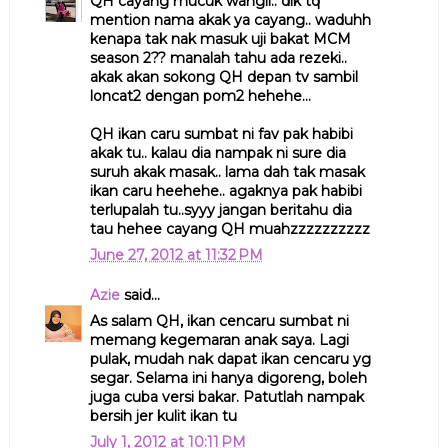
QH cayang mucuk wangii.. dik tq
mention nama akak ya cayang.. waduhh
kenapa tak nak masuk uji bakat MCM
season 2?? manalah tahu ada rezeki..
akak akan sokong QH depan tv sambil
loncat2 dengan pom2 hehehe...
QH ikan caru sumbat ni fav pak habibi
akak tu.. kalau dia nampak ni sure dia
suruh akak masak.. lama dah tak masak
ikan caru heehehe.. agaknya pak habibi
terlupalah tu..syyy jangan beritahu dia
tau hehee cayang QH muahzzzzzzzzzz
June 27, 2012 at 11:32 PM
Azie
said...
As salam QH, ikan cencaru sumbat ni
memang kegemaran anak saya. Lagi
pulak, mudah nak dapat ikan cencaru yg
segar. Selama ini hanya digoreng, boleh
juga cuba versi bakar. Patutlah nampak
bersih jer kulit ikan tu
July 1, 2012 at 10:11 PM