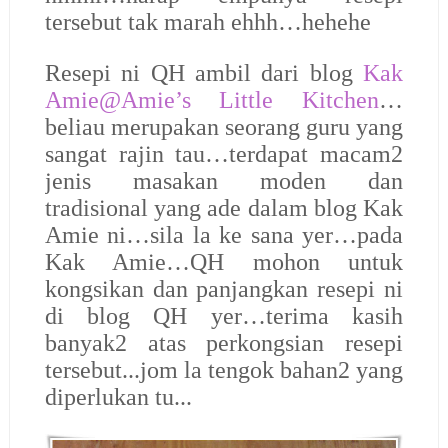
tersebut tak marah ehhh…hehehe
Resepi ni QH ambil dari blog
Kak
Amie@Amie’s Little Kitchen
…
beliau merupakan seorang guru yang
sangat rajin tau…terdapat macam2
jenis masakan moden dan
tradisional yang ade dalam blog Kak
Amie ni…sila la ke sana yer…pada
Kak Amie…QH mohon untuk
kongsikan dan panjangkan resepi ni
di blog QH yer…terima kasih
banyak2 atas perkongsian resepi
tersebut...jom la tengok bahan2 yang
diperlukan tu...