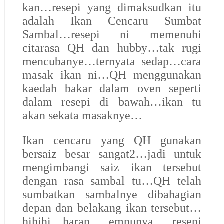
kan…resepi yang dimaksudkan itu
adalah Ikan Cencaru Sumbat
Sambal…resepi ni memenuhi
citarasa QH dan hubby…tak rugi
mencubanye…ternyata sedap…cara
masak ikan ni…QH menggunakan
kaedah bakar dalam oven seperti
dalam resepi di bawah…ikan tu
akan sekata masaknye…
Ikan cencaru yang QH gunakan
bersaiz besar sangat2…jadi untuk
mengimbangi saiz ikan tersebut
dengan rasa sambal tu…QH telah
sumbatkan sambalnye dibahagian
depan dan belakang ikan tersebut…
hihihi…harap empunya resepi