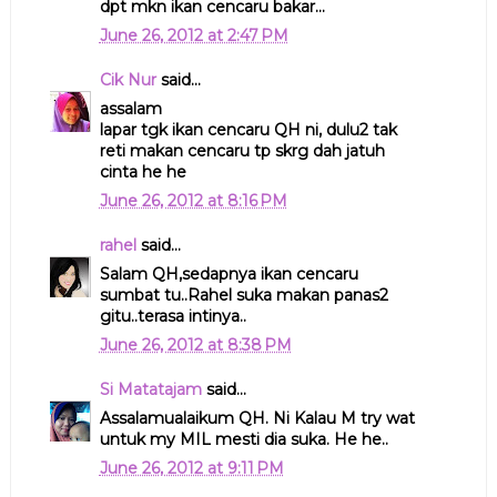
dpt mkn ikan cencaru bakar...
June 26, 2012 at 2:47 PM
Cik Nur
said...
assalam
lapar tgk ikan cencaru QH ni, dulu2 tak
reti makan cencaru tp skrg dah jatuh
cinta he he
June 26, 2012 at 8:16 PM
rahel
said...
Salam QH,sedapnya ikan cencaru
sumbat tu..Rahel suka makan panas2
gitu..terasa intinya..
June 26, 2012 at 8:38 PM
Si Matatajam
said...
Assalamualaikum QH. Ni Kalau M try wat
untuk my MIL mesti dia suka. He he..
June 26, 2012 at 9:11 PM