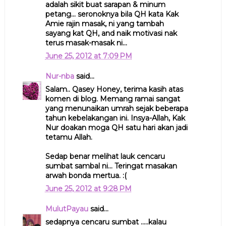
adalah sikit buat sarapan & minum
petang... seronoknya bila QH kata Kak
Amie rajin masak, ni yang tambah
sayang kat QH, and naik motivasi nak
terus masak-masak ni...
June 25, 2012 at 7:09 PM
Nur-nba
said...
Salam.. Qasey Honey, terima kasih atas
komen di blog. Memang ramai sangat
yang menunaikan umrah sejak beberapa
tahun kebelakangan ini. Insya-Allah, Kak
Nur doakan moga QH satu hari akan jadi
tetamu Allah.
Sedap benar melihat lauk cencaru
sumbat sambal ni... Teringat masakan
arwah bonda mertua. :(
June 25, 2012 at 9:28 PM
MulutPayau
said...
sedapnya cencaru sumbat .....kalau