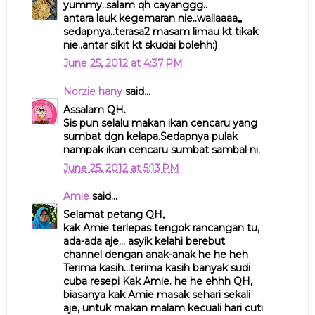
yummy..salam qh cayanggg..
antara lauk kegemaran nie..wallaaaa,,
sedapnya..terasa2 masam limau kt tikak
nie..antar sikit kt skudai bolehh:)
June 25, 2012 at 4:37 PM
Norzie hany
said...
Assalam QH.
Sis pun selalu makan ikan cencaru yang
sumbat dgn kelapa.Sedapnya pulak
nampak ikan cencaru sumbat sambal ni.
June 25, 2012 at 5:13 PM
Amie
said...
Selamat petang QH,
kak Amie terlepas tengok rancangan tu,
ada-ada aje... asyik kelahi berebut
channel dengan anak-anak he he heh
Terima kasih...terima kasih banyak sudi
cuba resepi Kak Amie. he he ehhh QH,
biasanya kak Amie masak sehari sekali
aje, untuk makan malam kecuali hari cuti