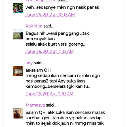
FnF Simple Life
said...
wah...sedapnye mkn ngn nasik panas
June 26, 2012 at 10:13 AM
Kak Nita
said...
Bagus nih...versi panggang ...tak
berminyak kan..
selalu akak buat versi goreng..
June 26, 2012 at 11:12 AM
ady
said...
as-salam QH
mmg sedap ikan cencaru ni mkn dgn
nasi panas2 tapi Ady suka ikan
kembong...berselera tgk ikan tu...
June 26, 2012 at 2:10 PM
Mamasya
said...
Salam QH. akk suka ikan cencaru masak
sumbat gini....tambah yg bakar....sedap
mkn tp sejak dok jauh ni mmg miss tak