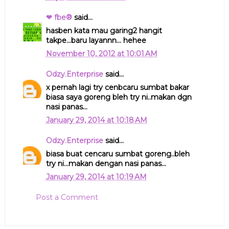
❤ fbe®
said...
hasben kata mau garing2 hangit
takpe...baru layannn... hehee
November 10, 2012 at 10:01 AM
Odzy.Enterprise
said...
x pernah lagi try cenbcaru sumbat bakar
biasa saya goreng bleh try ni..makan dgn
nasi panas...
January 29, 2014 at 10:18 AM
Odzy.Enterprise
said...
biasa buat cencaru sumbat goreng..bleh
try ni...makan dengan nasi panas...
January 29, 2014 at 10:19 AM
Post a Comment