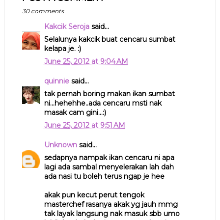
30 comments
Kakcik Seroja
said...
Selalunya kakcik buat cencaru sumbat
kelapa je. :)
June 25, 2012 at 9:04 AM
quinnie
said...
tak pernah boring makan ikan sumbat
ni...hehehhe..ada cencaru msti nak
masak cam gini...:)
June 25, 2012 at 9:51 AM
Unknown
said...
sedapnya nampak ikan cencaru ni apa
lagi ada sambal menyelerakan lah dah
ada nasi tu boleh terus ngap je hee
akak pun kecut perut tengok
masterchef rasanya akak yg jauh mmg
tak layak langsung nak masuk sbb umo