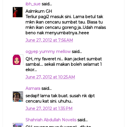
ibh_sue
said...
Aslmkum GH
Terliur pagi2 masuk sini. Lama betul tak
mkn ikan cencaru sumbat tau. Biasa tu
mkn ikan cencaru goreng ja..Udah malas
beno nak menyumbatnya..heee
June 27, 2012 at 7:56 AM
ogyep yummy mellow
said...
QH, my faveret ni... ikan jacket sumbat
sambal.... sekali makan boleh selamat 1
ekor...
June 27, 2012 at 10:25 AM
Asmara
said...
sedap!! lama tak buat. susah nk dpt
cencaru kat sini. uhuhu..
June 27, 2012 at 1:35 PM
Shahriah Abdullah Novelis
said...