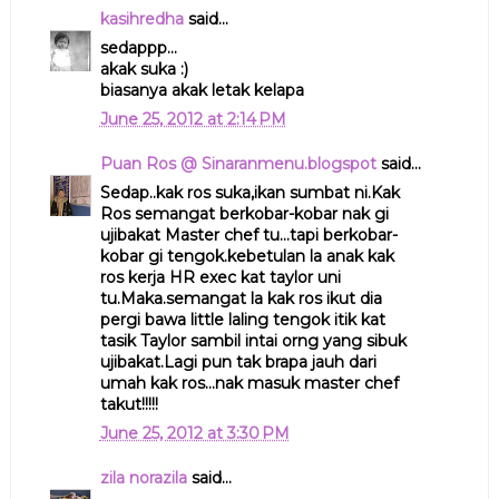
kasihredha
said...
sedappp...
akak suka :)
biasanya akak letak kelapa
June 25, 2012 at 2:14 PM
Puan Ros @ Sinaranmenu.blogspot
said...
Sedap..kak ros suka,ikan sumbat ni.Kak
Ros semangat berkobar-kobar nak gi
ujibakat Master chef tu...tapi berkobar-
kobar gi tengok.kebetulan la anak kak
ros kerja HR exec kat taylor uni
tu.Maka.semangat la kak ros ikut dia
pergi bawa little laling tengok itik kat
tasik Taylor sambil intai orng yang sibuk
ujibakat.Lagi pun tak brapa jauh dari
umah kak ros...nak masuk master chef
takut!!!!!
June 25, 2012 at 3:30 PM
zila norazila
said...