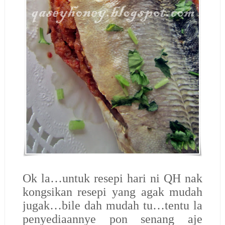
Ok la…untuk resepi hari ni QH nak
kongsikan resepi yang agak mudah
jugak…bile dah mudah tu…tentu la
penyediaannye pon senang aje