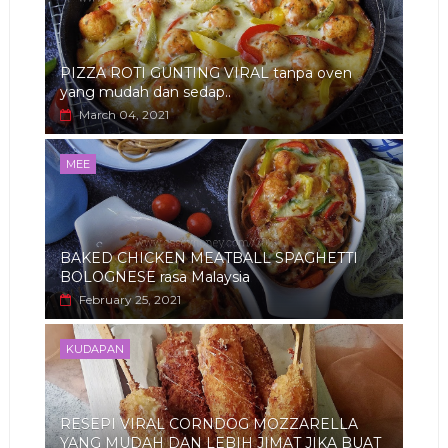
PIZZA ROTI GUNTING VIRAL tanpa oven
yang mudah dan sedap..
March 04, 2021
MEE
BAKED CHICKEN MEATBALL SPAGHETTI
BOLOGNESE rasa Malaysia
February 25, 2021
KUDAPAN
RESEPI VIRAL CORNDOG MOZZARELLA
YANG MUDAH DAN LEBIH JIMAT JIKA BUAT