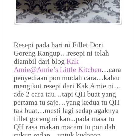
Resepi pada hari ni Fillet Dori
Goreng Rangup…resepi ni telah
diambil dari blog
Kak
Amie@Amie’s Little Kitchen
…cara
penyediaan pon mudah cara…kalau
mengikut resepi dari Kak Amie ni…
ade 2 cara tau…tapi QH buat yang
pertama tu saje…yang kedua tu QH
tak buat…mesti lagi sedap agaknya
fillet goreng ni kan...pada masa tu
QH rasa makan macam tu pon dah
cukup sedap…untuk kudapan