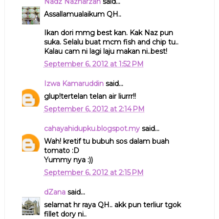
Nadz Nazharzan
said...
Assallamualaikum QH..
Ikan dori mmg best kan. Kak Naz pun
suka. Selalu buat mcm fish and chip tu..
Kalau cam ni lagi laju makan ni..best!
September 6, 2012 at 1:52 PM
Izwa Kamaruddin
said...
glup!tertelan telan air liurrr!!
September 6, 2012 at 2:14 PM
cahayahidupku.blogspot.my
said...
Wah! kretif tu bubuh sos dalam buah
tomato :D
Yummy nya :))
September 6, 2012 at 2:15 PM
dZana
said...
selamat hr raya QH.. akk pun terliur tgok
fillet dory ni..