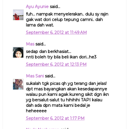
Ayu Ayunie
said...
fuh... nampak menyelerakan.. dulu sy rajin
gak wat dori celup tepung camni.. dah
lama dah wat.
September 6, 2012 at 11:49 AM
Mas
said...
sedap dan berkhasiat...
nnti boleh try bila beli ikan dori...he3
September 6, 2012 at 12:13 PM
Mas Sani
said...
sukalah tgk picas qh yg terang dan jelas!
dpt mas bayangkan akan kesedapannye
walau pun kami agak kureng sikit dgn ikn
yg bersalut-salut tu hihihihi TAPI kalau
dah ada dpn mata kami bedal je
heheeeee
September 6, 2012 at 1:17 PM