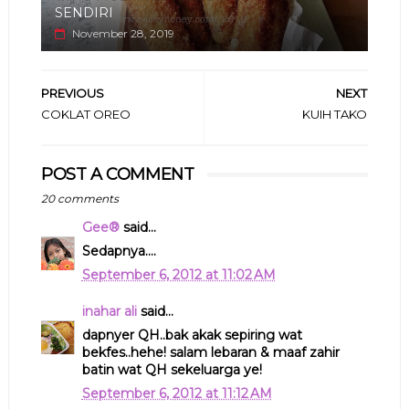
SENDIRI
November 28, 2019
PREVIOUS
NEXT
COKLAT OREO
KUIH TAKO
POST A COMMENT
20 comments
Gee®
said...
Sedapnya....
September 6, 2012 at 11:02 AM
inahar ali
said...
dapnyer QH..bak akak sepiring wat
bekfes..hehe! salam lebaran & maaf zahir
batin wat QH sekeluarga ye!
September 6, 2012 at 11:12 AM