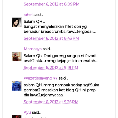
September 6, 2012 at 8:09 PM
rahel
said...
Salam QH...
Sangat menyelerakan fillet dori yg
bersadur breadcrumbs itew...tergoda i...
September 6, 2012 at 8:43 PM
Mamasya
said...
Salam Qh. Dori goreng rangup ni favorit
anak2 akk....mmg kejap je licin meratah...
September 6, 2012 at 9:19 PM
♥♥azatiesayang ♥♥
said...
salam QH..mmg nampak sedap sgt!Suka
gambar2 masakan kat blog QH ni..prop
dia lawa2,rajennyaaaa.
September 6, 2012 at 9:26 PM
Ayu
said...