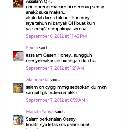
Assalam QH,
dori goreng macam ni memnag sedap
anak2 suka makan..
akak dah lama tak beli ikan dory..
raya tahun ni banyak QH buat kuih
ya..sedap2 nampaknya semua..
September 6, 2012 at 11:43 PM
Shiela
said...
assalam Qaseh Honey.. sungguh
menyelerakanlah hidangan dori tu..
September 7, 2012 at 1:21 AM
zila norazila
said...
salam qh cygg..mmg sedapkan klu mkn
sambil tgk tv..kecurr akk:)
September 7, 2012 at 6:59 AM
Marsita Yahya
said...
Salam perkenalan Qasey,
kreatif nya letak sos dalam buah