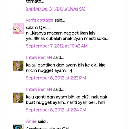
tomato...
September 7, 2012 at 8:53 AM
yan's cottage
said...
salam QH.....
ni...kiranya macam nagget ikan lah
ye...!!!!!nak cubalah anak 2yan mesti suka...
September 7, 2012 at 10:43 AM
IntaNBerliaN
said...
kalau gantikan dgn ayam blh ke ek.. kira
mcm nugget ayam.. :-)
September 8, 2012 at 2:22 PM
IntaNBerliaN
said...
kalu ganti dgn ayam blh ke ek?.. nak gak
buat nugget ayam.. nanti xyah beli.. hihi
September 8, 2012 at 2:24 PM
Amie
said...