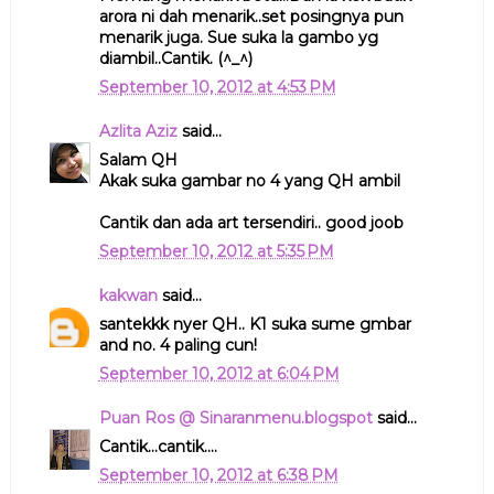
arora ni dah menarik..set posingnya pun
menarik juga. Sue suka la gambo yg
diambil..Cantik. (^_^)
September 10, 2012 at 4:53 PM
Azlita Aziz
said...
Salam QH
Akak suka gambar no 4 yang QH ambil
Cantik dan ada art tersendiri.. good joob
September 10, 2012 at 5:35 PM
kakwan
said...
santekkk nyer QH.. K1 suka sume gmbar
and no. 4 paling cun!
September 10, 2012 at 6:04 PM
Puan Ros @ Sinaranmenu.blogspot
said...
Cantik...cantik....
September 10, 2012 at 6:38 PM