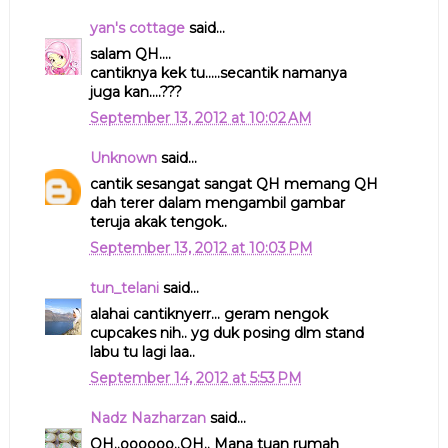
yan's cottage
said...
salam QH....
cantiknya kek tu.....secantik namanya
juga kan....???
September 13, 2012 at 10:02 AM
Unknown
said...
cantik sesangat sangat QH memang QH
dah terer dalam mengambil gambar
teruja akak tengok..
September 13, 2012 at 10:03 PM
tun_telani
said...
alahai cantiknyerr... geram nengok
cupcakes nih.. yg duk posing dlm stand
labu tu lagi laa..
September 14, 2012 at 5:53 PM
Nadz Nazharzan
said...
QH..oooooo..QH.. Mana tuan rumah