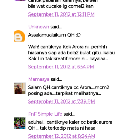
cantik padanan kalernya, berseri
bila wat cucake lg comel2 kan
September 11, 2012 at 12:11 PM
Unknown
said...
Assalamualaikum QH :D
Wah! cantiknya Kek Arora ni...perhhh
hiasanya siap ada bola2 bulat gitu...kalau
Kak Lin tak kreatif mcm ni... cayalaa...
September 11, 2012 at 6:54 PM
Mamasya
said...
Salam QH.cantiknya cc Arora....mcm2
posing ada....terpikat melihatnya...
September 11, 2012 at 7:38 PM
FnF Simple Life
said...
aduhai... cantiknye kaler cc batik aurora
QH... tak terkedip mata ni haaa
September 12, 2012 at 8:24 AM