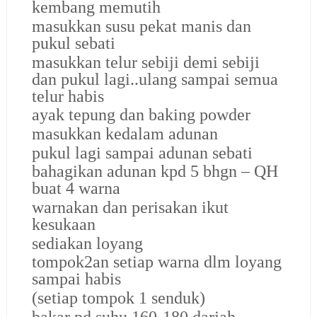
kembang memutih
masukkan susu pekat manis
dan
pukul sebati
masukkan telur sebiji demi sebiji
dan pukul lagi..ulang sampai semua
telur habis
ayak tepung dan baking powder
masukkan kedalam adunan
pukul lagi sampai adunan sebati
bahagikan adunan kpd 5 bhgn – QH
buat 4 warna
warnakan dan perisakan ikut
kesukaan
sediakan loyang
tompok2an setiap warna dlm loyang
sampai habis
(setiap tompok 1 senduk)
bakar pd suhu 160-180 darjah