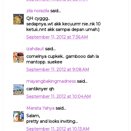
zila norazila
said...
QH cyggg..
sedapnya..wt akk kecuurrrr nie..nk 10
ketuii..nnt akk sampai depan umah:)
September 11, 2012 at 7:36 AM
izahdaut
said...
comelnya cupkek.. gambooo dah la
mantopp. suekee
September 11, 2012 at 9:08 AM
mayangbakingmadness
said...
cantiknyer qh
September 11, 2012 at 10:04 AM
Marsita Yahya
said...
Salam,
pretty and looks inviting...
September 11, 2012 at 10:13 AM