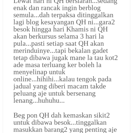
Lewat hari ni QH bersiaran...sedang
enak dan rancak ingin berblog
semula...dah terpaksa ditinggalkan
lagi blog kesayangan QH ni...gara2
besok hingga hari Khamis ni QH
akan berkursus selama 3 hari la
pula...pasti setiap saat QH akan
merinduinye...tapi bekalan gadet
tetap dibawa jugak mane la tau kot2
ade masa terluang ker boleh la
menyelinap untuk
online...hihihi...kalau tengok pada
jadual yang diberi macam takde
peluang aje untuk bersenang
lenang...huhuhu...
Beg pon QH dah kemaskan sikit2
untuk dibawa besok...tinggalkan
masukkan barang2 yang penting aje