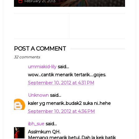
February 21, 2013
POST A COMMENT
32 comments
ummiakid-lily
said...
wow...cantik menarik tertarik....gojes.
September 10, 2012 at 4:31 PM
Unknown
said...
kaler yg menarik..budak2 suka ni..hehe
September 10, 2012 at 4:36 PM
ibh_sue
said...
Asslmkum QH.
Memang menarik betul..Dah la kek batik