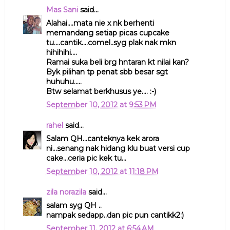
Mas Sani
said...
Alahai....mata nie x nk berhenti
memandang setiap picas cupcake
tu....cantik....comel..syg plak nak mkn
hihihihi....
Ramai suka beli brg hntaran kt nilai kan?
Byk pilihan tp penat sbb besar sgt
huhuhu.....
Btw selamat berkhusus ye.... :-)
September 10, 2012 at 9:53 PM
rahel
said...
Salam QH...canteknya kek arora
ni...senang nak hidang klu buat versi cup
cake...ceria pic kek tu...
September 10, 2012 at 11:18 PM
zila norazila
said...
salam syg QH ..
nampak sedapp..dan pic pun cantikk2:)
September 11, 2012 at 6:54 AM