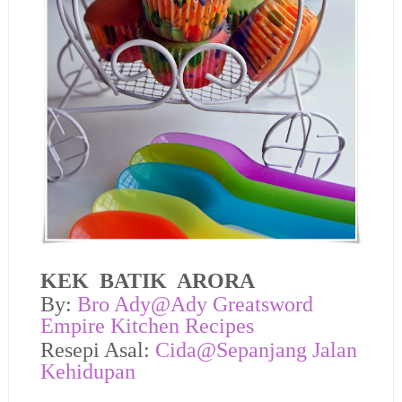
KEK BATIK ARORA
By:
Bro Ady@
Ady Greatsword
Empire Kitchen Recipes
Resepi Asal:
Cida@Sepanjang Jalan
Kehidupan