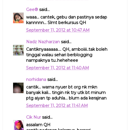
Gee®
said...
waaa... cantek, gebu dan pastinya sedap
kannnnn... Slmt berkursus QH
September 11, 2012 at 10:47 AM
Nadz Nazharzan
said...
Cantiknyaaaaaa.... QH, amboiiii..tak boleh
tinggal walau sehari berblogging
nampaknya tu..heheheee
September 11, 2012 at 11:40 AM
norhidana
said...
cantik... warna nyuer bt org nk mkn
banyak kali... tingin nk try utk bt minum
ptg aiyan tp aduhla... blum ada kerajinan
September 11, 2012 at 11:41 AM
Cik Nur
said...
assalam QH