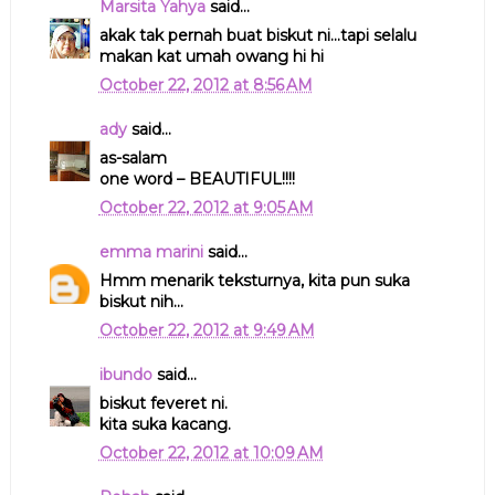
Marsita Yahya
said...
akak tak pernah buat biskut ni...tapi selalu
makan kat umah owang hi hi
October 22, 2012 at 8:56 AM
ady
said...
as-salam
one word – BEAUTIFUL!!!!
October 22, 2012 at 9:05 AM
emma marini
said...
Hmm menarik teksturnya, kita pun suka
biskut nih...
October 22, 2012 at 9:49 AM
ibundo
said...
biskut feveret ni.
kita suka kacang.
October 22, 2012 at 10:09 AM