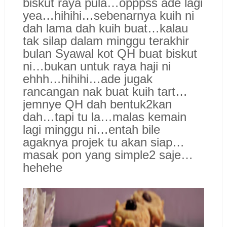
biskut raya pula…opppss ade lagi
yea…hihihi…sebenarnya kuih ni
dah lama dah kuih buat…kalau
tak silap dalam minggu terakhir
bulan Syawal kot QH buat biskut
ni…bukan untuk raya haji ni
ehhh…hihihi…ade jugak
rancangan nak buat kuih tart…
jemnye QH dah bentuk2kan
dah…tapi tu la…malas kemain
lagi minggu ni…entah bile
agaknya projek tu akan siap…
masak pon yang simple2 saje…
hehehe