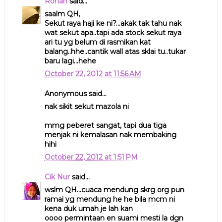
Rohah
said...
saalm QH,
Sekut raya haji ke ni?...akak tak tahu nak
wat sekut apa..tapi ada stock sekut raya
ari tu yg belum di rasmikan kat
balang..hhe..cantik wall atas sklai tu..tukar
baru lagi...hehe
October 22, 2012 at 11:56 AM
Anonymous said...
nak sikit sekut mazola ni
mmg peberet sangat, tapi dua tiga
menjak ni kemalasan nak membaking
hihi
October 22, 2012 at 1:51 PM
Cik Nur
said...
wslm QH...cuaca mendung skrg org pun
ramai yg mendung he he bila mcm ni
kena duk umah je lah kan
oooo permintaan en suami mesti la dgn