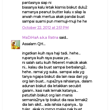
pantasnya siap ni
biasanya kalu letak kismis biskut dulu2
namanya peanut butter kalu x silap la
arwah mak mertua akak pandai buat
sampai suami pun memuji-muji he he
October 22, 2012 at 2:51 PM
MaDiHaA a.k.a Ratna
said...
Assalam QH...
ingatkan kuih raya haji tadi.. hehe...
rupanya kuih raya puasa ye...
ni salah satu kuih feberet makcik akak
ni... kalau dia buat sampai berbalang2..
hehe.. ramai yg suka.. sampai ada yg
tanya ngapa biskut dia lain rasa dari yg
org lain buat... rupa2nya rahsianya.. dalam
adunan biskut dia letakkan secubit
garam.. kasi naik lemak katanya...
patutlah biskut org lain manis
semanis2nya tp biskut dia rasa lemak2
dia lain sikit... ada rahsia rupanya... tp
tuler.. akak ni mmg malas nak buat