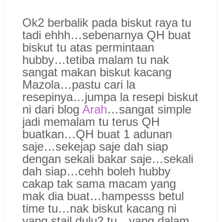
Ok2 berbalik pada biskut raya tu
tadi ehhh…sebenarnya QH buat
biskut tu atas permintaan
hubby…tetiba malam tu nak
sangat makan biskut kacang
Mazola…pastu cari la
resepinya…jumpa la resepi biskut
ni dari blog
Arah
…sangat simple
jadi memalam tu terus QH
buatkan…QH buat 1 adunan
saje…sekejap saje dah siap
dengan sekali bakar saje…sekali
dah siap…cehh boleh hubby
cakap tak sama macam yang
mak dia buat…hampesss betul
time tu…nak biskut kacang ni
yang stail dulu2 tu…yang dalam