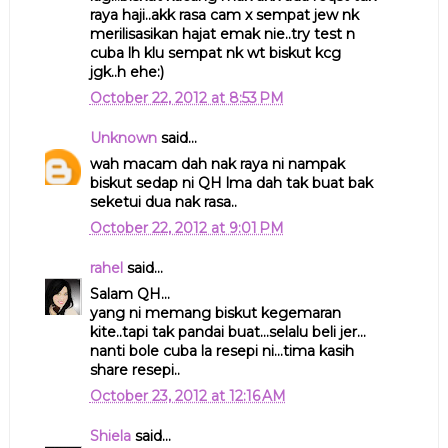
raya haji..akk rasa cam x sempat jew nk
merilisasikan hajat emak nie..try test n
cuba lh klu sempat nk wt biskut kcg
jgk..h ehe:)
October 22, 2012 at 8:53 PM
Unknown
said...
wah macam dah nak raya ni nampak
biskut sedap ni QH lma dah tak buat bak
seketui dua nak rasa..
October 22, 2012 at 9:01 PM
rahel
said...
Salam QH...
yang ni memang biskut kegemaran
kite..tapi tak pandai buat...selalu beli jer...
nanti bole cuba la resepi ni...tima kasih
share resepi..
October 23, 2012 at 12:16 AM
Shiela
said...