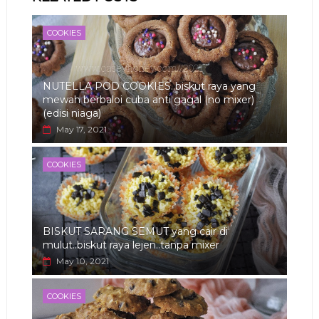
app
COOKIES
NUTELLA POD COOKIES..biskut raya yang
mewah berbaloi cuba anti gagal (no mixer)
(edisi niaga)
May 17, 2021
COOKIES
BISKUT SARANG SEMUT yang cair di
mulut..biskut raya lejen..tanpa mixer
May 10, 2021
COOKIES