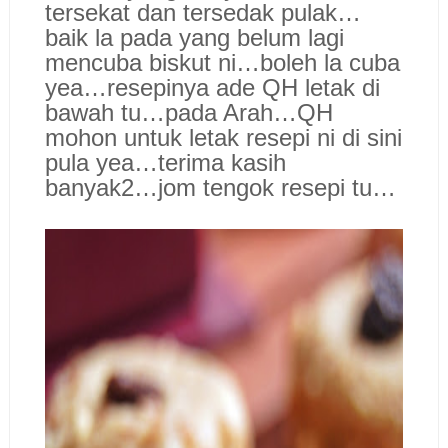
tersekat dan tersedak pulak…
baik la pada yang belum lagi
mencuba biskut ni…boleh la cuba
yea…resepinya ade QH letak di
bawah tu…pada Arah…QH
mohon untuk letak resepi ni di sini
pula yea…terima kasih
banyak2…jom tengok resepi tu…