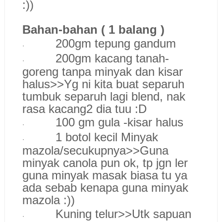
:))
Bahan-bahan ( 1 balang )
200gm tepung gandum
·
200gm kacang tanah-
·
goreng tanpa minyak dan kisar
halus>>Yg ni kita buat separuh
tumbuk separuh lagi blend, nak
rasa kacang2 dia tuu :D
100 gm gula -kisar halus
·
1 botol kecil Minyak
·
mazola/secukupnya>>Guna
minyak canola pun ok, tp jgn ler
guna minyak masak biasa tu ya
ada sebab kenapa guna minyak
mazola :))
Kuning telur>>Utk sapuan
·