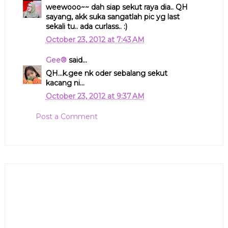
weewooo~~ dah siap sekut raya dia.. QH
sayang, akk suka sangatlah pic yg last
sekali tu.. ada curlass.. :)
October 23, 2012 at 7:43 AM
Gee®
said...
QH...k.gee nk oder sebalang sekut
kacang ni...
October 23, 2012 at 9:37 AM
Post a Comment