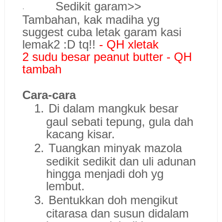
Sedikit garam>>
·
Tambahan, kak madiha yg
suggest cuba letak garam kasi
lemak2 :D tq!!
- QH xletak
2 sudu besar peanut butter - QH
tambah
Cara-cara
1.
Di dalam mangkuk besar
gaul sebati tepung, gula dah
kacang kisar.
2.
Tuangkan minyak mazola
sedikit sedikit dan uli adunan
hingga menjadi doh yg
lembut.
3.
Bentukkan doh mengikut
citarasa dan susun didalam