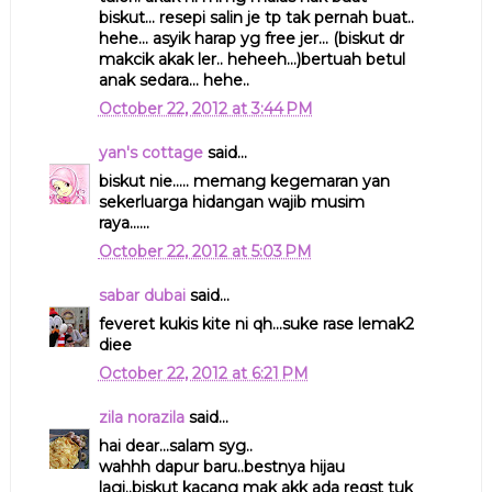
biskut... resepi salin je tp tak pernah buat..
hehe... asyik harap yg free jer... (biskut dr
makcik akak ler.. heheeh...)bertuah betul
anak sedara... hehe..
October 22, 2012 at 3:44 PM
yan's cottage
said...
biskut nie..... memang kegemaran yan
sekerluarga hidangan wajib musim
raya......
October 22, 2012 at 5:03 PM
sabar dubai
said...
feveret kukis kite ni qh...suke rase lemak2
diee
October 22, 2012 at 6:21 PM
zila norazila
said...
hai dear...salam syg..
wahhh dapur baru..bestnya hijau
lagi..biskut kacang mak akk ada reqst tuk