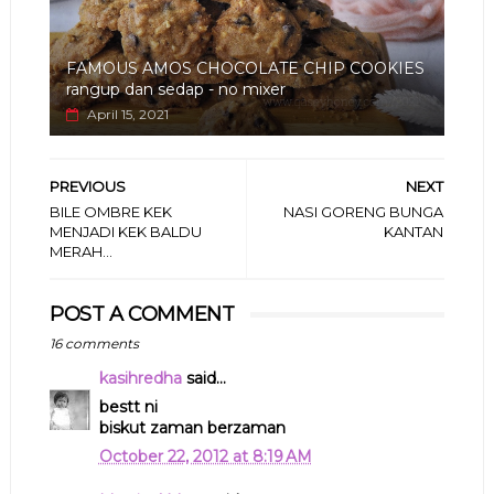
FAMOUS AMOS CHOCOLATE CHIP COOKIES
rangup dan sedap - no mixer
April 15, 2021
PREVIOUS
NEXT
BILE OMBRE KEK
NASI GORENG BUNGA
MENJADI KEK BALDU
KANTAN
MERAH...
POST A COMMENT
16 comments
kasihredha
said...
bestt ni
biskut zaman berzaman
October 22, 2012 at 8:19 AM