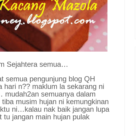
am Sejahtera semua…
at semua pengunjung blog QH
hari n?? maklum la sekarang ni
… mudah2an semuanya dalam
e tiba musim hujan ni kemungkinan
ktu ni…kalau nak baik jangan lupa
 tu jangan main hujan pulak