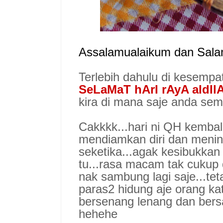
Assalamualaikum dan Sala
Terlebih dahulu di kesemp
SeLaMaT hArI rAyA aIdIl
kira di mana saje anda sem
Cakkkk...hari ni QH kembal
mendiamkan diri dan menin
seketika...agak kesibukkan 
tu...rasa macam tak cukup
nak sambung lagi saje...t
paras2 hidung aje orang kat
bersenang lenang dan bersan
hehehe