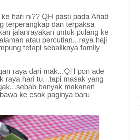
i ke hari ni?? QH pasti pada Ahad
ng terperangkap dan terpaksa
n jalanrayakan untuk pulang ke
laman atau percutian...raya haji
mpung tetapi sebaliknya family
gan raya dari mak...QH pon ade
 raya hari tu...tapi masak yang
jugak...sebab banyak makanan
bawa ke esok paginya baru