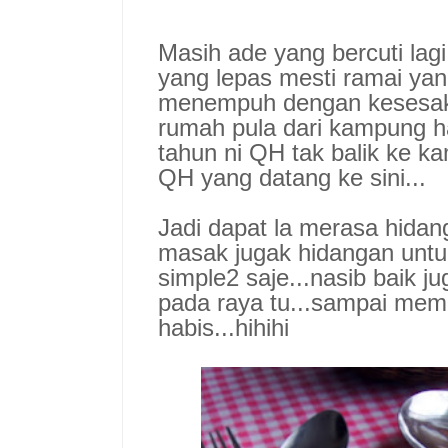
Masih ade yang bercuti lag
yang lepas mesti ramai ya
menempuh dengan kesesaka
rumah pula dari kampung ha
tahun ni QH tak balik ke ka
QH yang datang ke sini...
Jadi dapat la merasa hidan
masak jugak hidangan untuk
simple2 saje...nasib baik 
pada raya tu...sampai mem
habis...hihihi