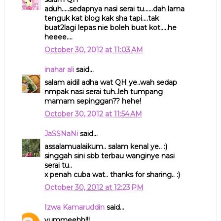
aduh.....sedapnya nasi serai tu......dah lama
tenguk kat blog kak sha tapi....tak
buat2lagi lepas nie boleh buat kot.....he
heeee....
October 30, 2012 at 11:03 AM
inahar ali
said...
salam aidil adha wat QH ye..wah sedap
nmpak nasi serai tuh..leh tumpang
mamam sepinggan?? hehe!
October 30, 2012 at 11:54 AM
JaSSNaNi
said...
assalamualaikum.. salam kenal ye.. :)
singgah sini sbb terbau wanginye nasi
serai tu..
x penah cuba wat.. thanks for sharing.. :)
October 30, 2012 at 12:23 PM
Izwa Kamaruddin
said...
yummeehh!!!