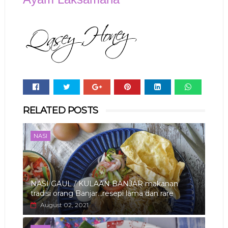
Whats
RELATED POSTS
app
NASI
NASI GAUL / KULAAN BANJAR makanan
tradisi orang Banjar...resepi lama dan rare
August 02, 2021