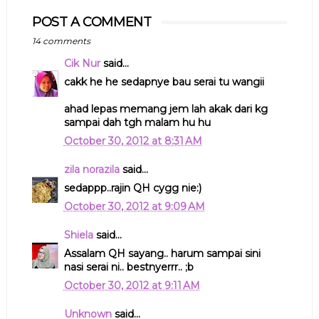
POST A COMMENT
14 comments
Cik Nur
said...
cakk he he sedapnye bau serai tu wangii
ahad lepas memang jem lah akak dari kg
sampai dah tgh malam hu hu
October 30, 2012 at 8:31 AM
zila norazila
said...
sedappp..rajin QH cygg nie:)
October 30, 2012 at 9:09 AM
Shiela
said...
Assalam QH sayang.. harum sampai sini
nasi serai ni.. bestnyerrr.. ;b
October 30, 2012 at 9:11 AM
Unknown
said...