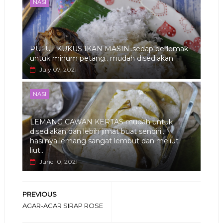
NASI
PULUT KUKUS IKAN MASIN..sedap berlemak
untuk minum petang.. mudah disediakan
July 07, 2021
NASI
LEMANG CAWAN KERTAS mudah untuk
disediakan dan lebih jimat buat sendiri..
hasilnya lemang sangat lembut dan meliut
liut..
June 10, 2021
PREVIOUS
AGAR-AGAR SIRAP ROSE