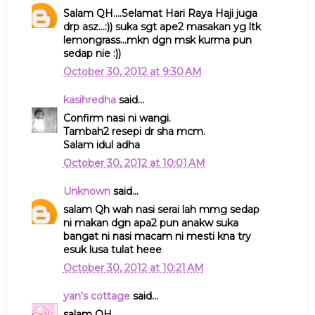
Salam QH....Selamat Hari Raya Haji juga
drp asz...:)) suka sgt ape2 masakan yg ltk
lemongrass...mkn dgn msk kurma pun
sedap nie :))
October 30, 2012 at 9:30 AM
kasihredha
said...
Confirm nasi ni wangi.
Tambah2 resepi dr sha mcm.
Salam idul adha
October 30, 2012 at 10:01 AM
Unknown
said...
salam Qh wah nasi serai lah mmg sedap
ni makan dgn apa2 pun anakw suka
bangat ni nasi macam ni mesti kna try
esuk lusa tulat heee
October 30, 2012 at 10:21 AM
yan's cottage
said...
salam QH