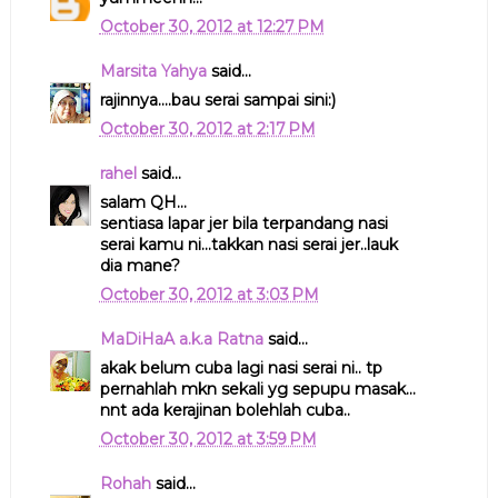
October 30, 2012 at 12:27 PM
Marsita Yahya
said...
rajinnya....bau serai sampai sini:)
October 30, 2012 at 2:17 PM
rahel
said...
salam QH...
sentiasa lapar jer bila terpandang nasi
serai kamu ni...takkan nasi serai jer..lauk
dia mane?
October 30, 2012 at 3:03 PM
MaDiHaA a.k.a Ratna
said...
akak belum cuba lagi nasi serai ni.. tp
pernahlah mkn sekali yg sepupu masak...
nnt ada kerajinan bolehlah cuba..
October 30, 2012 at 3:59 PM
Rohah
said...