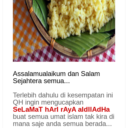
Assalamualaikum dan Salam
Sejahtera semua...
Terlebih dahulu di kesempatan ini
QH ingin mengucapkan
SeLaMaT hArI rAyA aIdIlAdHa
buat semua umat islam tak kira di
mana saje anda semua berada...