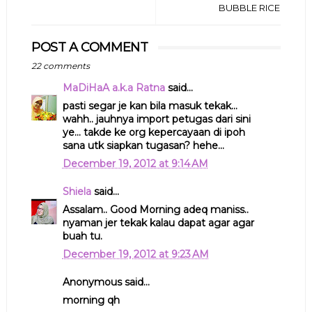
BUBBLE RICE
POST A COMMENT
22 comments
MaDiHaA a.k.a Ratna
said...
pasti segar je kan bila masuk tekak...
wahh.. jauhnya import petugas dari sini
ye... takde ke org kepercayaan di ipoh
sana utk siapkan tugasan? hehe...
December 19, 2012 at 9:14 AM
Shiela
said...
Assalam.. Good Morning adeq maniss..
nyaman jer tekak kalau dapat agar agar
buah tu.
December 19, 2012 at 9:23 AM
Anonymous said...
morning qh