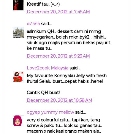
Kreatif tau..(^_^)
December 20, 2012 at 7:45 AM
dZana
said...
aslmkum QH.. dessert cam ni mmg
mnyegarkan.. boleh mkn byk2 .. hihihi..
sibuk dgn majlis persatuan bekas prajurit
ke masa tu..
December 20, 2012 at 9:23 AM
Love2cook Malaysia
said...
My favourite Konnyaku Jelly with fresh
fruits! Selalu buat...cepat habis...hehe!
Cantik QH buat!
December 20, 2012 at 10:58 AM
ogyep yummy mellow
said...
very d colourful gitu... tapi kan, tang
screw & paku tu... look so ganas tau..
macam x nak kasi orang makan aje..