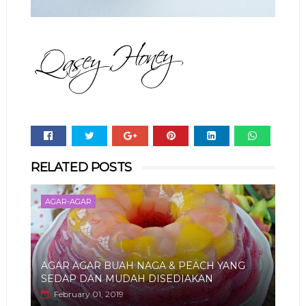
Whats
RELATED POSTS
app
AGAR-AGAR
AGAR AGAR BUAH NAGA & PEACH YANG
SEDAP DAN MUDAH DISEDIAKAN
February 01, 2019