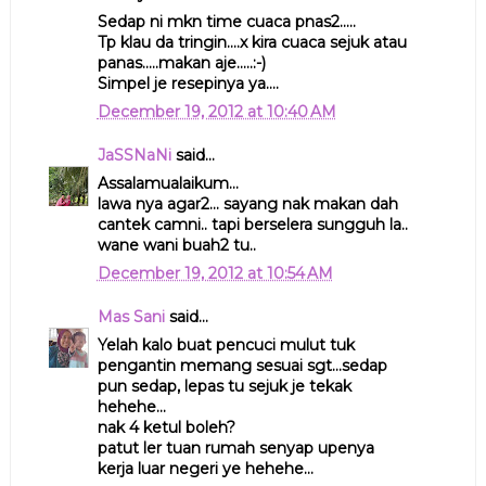
Sedap ni mkn time cuaca pnas2.....
Tp klau da tringin....x kira cuaca sejuk atau
panas.....makan aje.....:-)
Simpel je resepinya ya....
December 19, 2012 at 10:40 AM
JaSSNaNi
said...
Assalamualaikum...
lawa nya agar2... sayang nak makan dah
cantek camni.. tapi berselera sungguh la..
wane wani buah2 tu..
December 19, 2012 at 10:54 AM
Mas Sani
said...
Yelah kalo buat pencuci mulut tuk
pengantin memang sesuai sgt...sedap
pun sedap, lepas tu sejuk je tekak
hehehe...
nak 4 ketul boleh?
patut ler tuan rumah senyap upenya
kerja luar negeri ye hehehe...