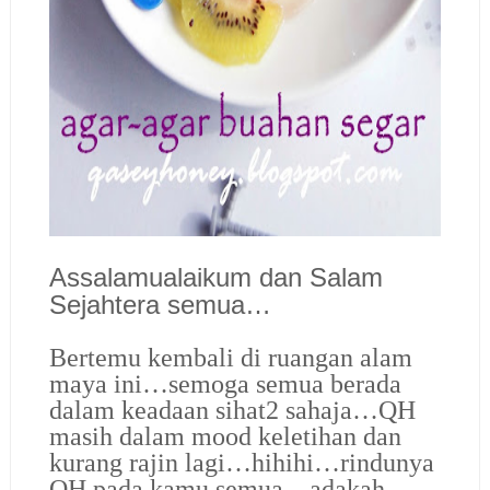
Assalamualaikum dan Salam
Sejahtera semua…
Bertemu kembali di ruangan alam
maya ini…semoga semua berada
dalam keadaan sihat2 sahaja…QH
masih dalam mood keletihan dan
kurang rajin lagi…hihihi…rindunya
QH pada kamu semua…adakah