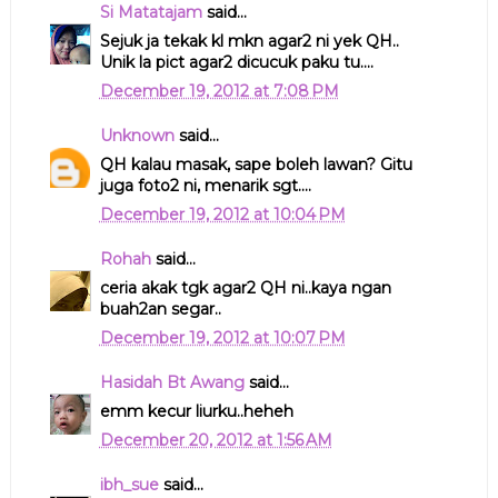
Si Matatajam
said...
Sejuk ja tekak kl mkn agar2 ni yek QH..
Unik la pict agar2 dicucuk paku tu....
December 19, 2012 at 7:08 PM
Unknown
said...
QH kalau masak, sape boleh lawan? Gitu
juga foto2 ni, menarik sgt....
December 19, 2012 at 10:04 PM
Rohah
said...
ceria akak tgk agar2 QH ni..kaya ngan
buah2an segar..
December 19, 2012 at 10:07 PM
Hasidah Bt Awang
said...
emm kecur liurku..heheh
December 20, 2012 at 1:56 AM
ibh_sue
said...