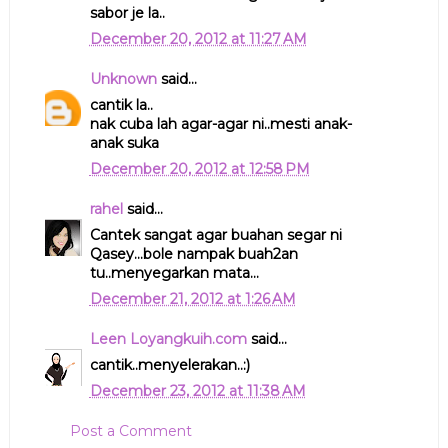
sabor je la..
December 20, 2012 at 11:27 AM
Unknown
said...
cantik la..
nak cuba lah agar-agar ni..mesti anak-
anak suka
December 20, 2012 at 12:58 PM
rahel
said...
Cantek sangat agar buahan segar ni
Qasey...bole nampak buah2an
tu..menyegarkan mata...
December 21, 2012 at 1:26 AM
Leen Loyangkuih.com
said...
cantik..menyelerakan..:)
December 23, 2012 at 11:38 AM
Post a Comment