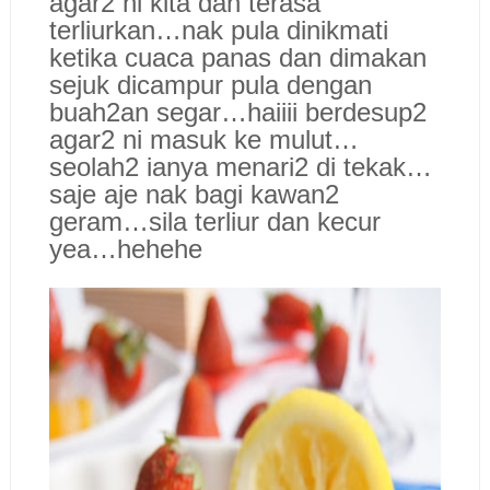
agar2 ni kita dah terasa
terliurkan…nak pula dinikmati
ketika cuaca panas dan dimakan
sejuk dicampur pula dengan
buah2an segar…haiiii berdesup2
agar2 ni masuk ke mulut…
seolah2 ianya menari2 di tekak…
saje aje nak bagi kawan2
geram…sila terliur dan kecur
yea…hehehe