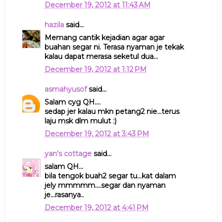
December 19, 2012 at 11:43 AM
hazila
said...
Memang cantik kejadian agar agar
buahan segar ni. Terasa nyaman je tekak
kalau dapat merasa seketul dua...
December 19, 2012 at 1:12 PM
asmahyusof
said...
Salam cyg QH....
sedap jer kalau mkn petang2 nie...terus
laju msk dlm mulut :)
December 19, 2012 at 3:43 PM
yan's cottage
said...
salam QH...
bila tengok buah2 segar tu...kat dalam
jely mmmmm....segar dan nyaman
je...rasanya..
December 19, 2012 at 4:41 PM