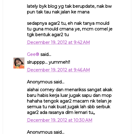
lately byk blog yg tak berupdate, nak bw
pun tak tau nak jalan ke mana
sedapnya agar2 tu, eh nak tanya mould
tu guna mould cmana ye, mcm comel je
tgk bentuk agar2 tu
December 19, 2012 at 9:42 AM
Gee®
said...
slrupppp... yummeh!!
December 19, 2012 at 9:46 AM
Anonymous said...
alahai comey dan menarikss sangat akak
baru habis kerja luar jugak sapu dan mop
hahaha tengok agar2 macam nk telan je
semua tu nak buat jugak lah sbb serbuk
agar2 ada rasanya dlm lemari tu,,
December 19, 2012 at 10:30 AM
Anonymous said...