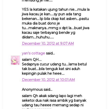
mendung je nie.....
YES la katakan ujung tahun nie....mula la
jiwa kacau je kan.....sy pun ada tang
bekenan....tp bila ckap kat asben....pastu
muka dia buat dono je
tu....maknanya...mmg x dpt la....buat jiwa
kacau saje terbayang bende yg
diidam....huhuhu......
December 10, 2012 at 9:07 AM
yan's cottage
said...
salam QH....
Sedapnya cucur udang tu....lama betul
tak buat....bila tenguk kat sini aduh
kepingin pulak he heee....
December 10, 2012 at 10:01 AM
Anonymous said...
salam Qh akak sdang lapo lagi meh
seketoi dua nak rasa ambik yg banyak
udang tau heeee memang sedap ni