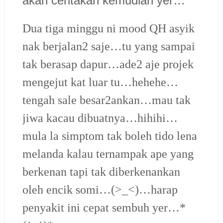
akan ceritakan kemudian yer…
Dua tiga minggu ni mood QH asyik
nak berjalan2 saje…tu yang sampai
tak berasap dapur…ade2 aje projek
mengejut kat luar tu…hehehe…
tengah sale besar2ankan…mau tak
jiwa kacau dibuatnya…hihihi…
mula la simptom tak boleh tido lena
melanda kalau ternampak ape yang
berkenan tapi tak diberkenankan
oleh encik somi…(>_<)…harap
penyakit ini cepat sembuh yer…*