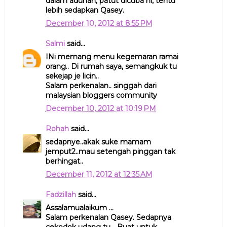
dalam adunan, patut dicuba ni, tentu
lebih sedapkan Qasey.
December 10, 2012 at 8:55 PM
Salmi
said...
INi memang menu kegemaran ramai
orang.. Di rumah saya, semangkuk tu
sekejap je licin..
Salam perkenalan.. singgah dari
malaysian bloggers community
December 10, 2012 at 10:19 PM
Rohah
said...
sedapnye..akak suke mamam
jemput2..mau setengah pinggan tak
berhingat..
December 11, 2012 at 12:35 AM
Fadzillah
said...
Assalamualaikum ...
Salam perkenalan Qasey. Sedapnya
cekodok udang tu... Buat untuk