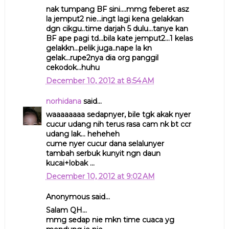
nak tumpang BF sini....mmg feberet asz
la jemput2 nie...ingt lagi kena gelakkan
dgn cikgu..time darjah 5 dulu...tanye kan
BF ape pagi td...bila kate jemput2...1 kelas
gelakkn...pelik juga..nape la kn
gelak...rupe2nya dia org panggil
cekodok...huhu
December 10, 2012 at 8:54 AM
norhidana
said...
waaaaaaaa sedapnyer, bile tgk akak nyer
cucur udang nih terus rasa cam nk bt ccr
udang lak... heheheh
cume nyer cucur dana selalunyer
tambah serbuk kunyit ngn daun
kucai+lobak ...
December 10, 2012 at 9:02 AM
Anonymous said...
Salam QH...
mmg sedap nie mkn time cuaca yg