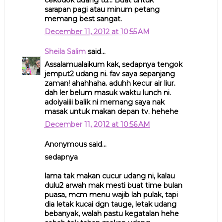
sarapan pagi atau minum petang
memang best sangat.
December 11, 2012 at 10:55 AM
Sheila Salim
said...
Assalamualaikum kak, sedapnya tengok
jemput2 udang ni. fav saya sepanjang
zaman! ahahhaha. aduhh kecur air liur.
dah ler belum masuk waktu lunch ni.
adoiyaiiii balik ni memang saya nak
masak untuk makan depan tv. hehehe
December 11, 2012 at 10:56 AM
Anonymous said...
sedapnya
lama tak makan cucur udang ni, kalau
dulu2 arwah mak mesti buat time bulan
puasa, mcm menu wajib lah pulak, tapi
dia letak kucai dgn tauge, letak udang
bebanyak, walah pastu kegatalan hehe