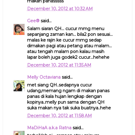
makan panasssss
December 10, 2012 at 10:32 AM
Gee®
said...
Salam siaran QH... cucur mmg menu
sepanjang zaman kan... bila2 pon sesuai...
malas ke rajin ke cucur mmg sedap
dimakan pagi atau petang atau malam...
atau tengah malam pon kalau masih
lapar boleh juga godek2 cucur...hehehe
December 10, 2012 at 11:35 AM
Melly Octaviana
said...
met siang QH..sedapnya cucur
udang,memang ngam di makan panas
panas di kala hujan lengkap dengan
kopinya..melly pun sama dengan QH
suka makan nya tak suka buatnya..hehe
December 10, 2012 at 11:58 AM
MaDiHaA a.k.a Ratna
said...