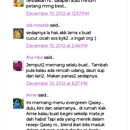
terbaiklah ni... sarapan atau minum
petang mmg best...
December 10, 2012 at 12:57 PM
zila norazila
said...
sedapnya la haii..akk lama x buat
cucur..cicah sos byk2 ..x ingat org :)
December 10, 2012 at 2:46 PM
Nur-nba
said...
Jemput2 memang selalu buat... Tambah
pula kalau ada rencah udang, daun sup
dan lain2.. Makan panas2..sedapnya.
December 10, 2012 at 6:37 PM
Amie
said...
Ini memang menu evergreen Qasey...
dulu, kini dan selamanya... di rumah Kak
Amie kalau buat begini sekelip mata je
dah habis! Tapi ada yang menrik dalam
resepi Qasey ni... blend ikan bilis masuk