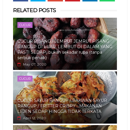
Whats
RELATED POSTS
app
CUCUR
CUCUR PISANG / JEMPUT JEMPUT PISANG
RANGUP DI LUAR, LEMBUT DI DALAM YANG
PASTI SEDAP...bukan sekadar rupa (tanpa
serbuk penaik)
May 07, 2020
CUCUR
CUCUR SAYUR RANGUP / BAKWAN SAYUR
RANGUP / FRITTER CRISPY ...MAKANAN
LEJEN SEDAP HINGGA TIDAK TERKATA
April 12, 2020