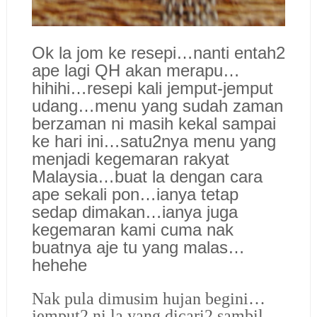
Ok la jom ke resepi…nanti entah2
ape lagi QH akan merapu…
hihihi…resepi kali jemput-jemput
udang…menu yang sudah zaman
berzaman ni masih kekal sampai
ke hari ini…satu2nya menu yang
menjadi kegemaran rakyat
Malaysia…buat la dengan cara
ape sekali pon…ianya tetap
sedap dimakan…ianya juga
kegemaran kami cuma nak
buatnya aje tu yang malas…
hehehe
Nak pula dimusim hujan begini…
jemput2 ni la yang dicari2 sambil