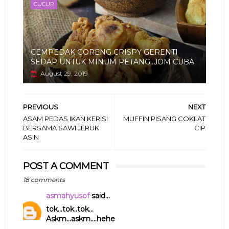
CUCUR
CEMPEDAK GORENG CRISPY GERENTI
SEDAP UNTUK MINUM PETANG..JOM CUBA
August 29, 2019
PREVIOUS
NEXT
ASAM PEDAS IKAN KERISI
MUFFIN PISANG COKLAT
BERSAMA SAWI JERUK
CIP
ASIN
POST A COMMENT
18 comments
asmahyusof
said...
tok...tok..tok...
Askm...askm....hehe