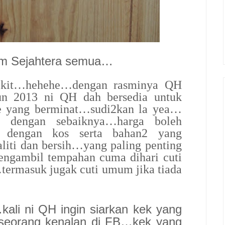
am Sejahtera semua…
ikit…hehehe…dengan rasminya QH
n 2013 ni QH dah bersedia untuk
e yang berminat…sudi2kan la yea…
 dengan sebaiknya…harga boleh
n dengan kos serta bahan2 yang
iti dan bersih…yang paling penting
gambil tempahan cuma dihari cuti
termasuk jugak cuti umum jika tiada
…kali ni QH ingin siarkan kek yang
h seorang kenalan di FB…kek yang