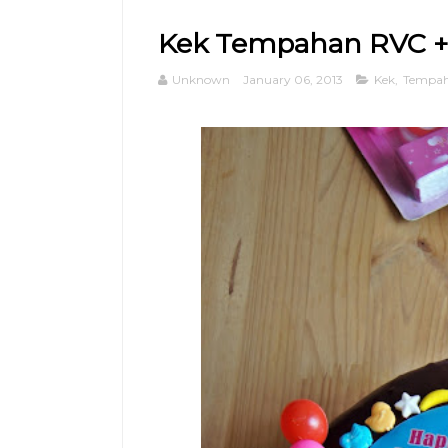
Kek Tempahan RVC +
Unknown
January 06, 2013
Kek
,
Tempa