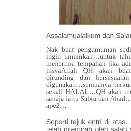
Assalamualaikum dan Sal
Nak buat pengumuman sed
ingin umumkan…untuk tahu
menerima tempahan jika ad
insyaAllah QH akan buat
dirunding dan bersesuaia
digunakan…semuanya berkual
sekali HALAL…QH akan men
sahaja iaitu Sabtu dan Ahad…
ape2…
Seperti tajuk entri di atas
telah ditempah oleh sala