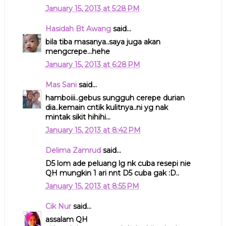
January 15, 2013 at 5:28 PM
Hasidah Bt Awang
said...
bila tiba masanya..saya juga akan
mengcrepe...hehe
January 15, 2013 at 6:28 PM
Mas Sani
said...
hamboiii..gebus sungguh cerepe durian
dia..kemain cntik kulitnya..ni yg nak
mintak sikit hihihi...
January 15, 2013 at 8:42 PM
Delima Zamrud
said...
D5 lom ade peluang lg nk cuba resepi nie
QH mungkin 1 ari nnt D5 cuba gak :D..
January 15, 2013 at 8:55 PM
Cik Nur
said...
assalam QH