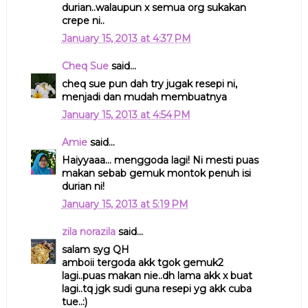
durian..walaupun x semua org sukakan
crepe ni..
January 15, 2013 at 4:37 PM
Cheq Sue
said...
cheq sue pun dah try jugak resepi ni,
menjadi dan mudah membuatnya
January 15, 2013 at 4:54 PM
Amie
said...
Haiyyaaa... menggoda lagi! Ni mesti puas
makan sebab gemuk montok penuh isi
durian ni!
January 15, 2013 at 5:19 PM
zila norazila
said...
salam syg QH
amboii tergoda akk tgok gemuk2
lagi..puas makan nie..dh lama akk x buat
lagi..tq jgk sudi guna resepi yg akk cuba
tue..:)