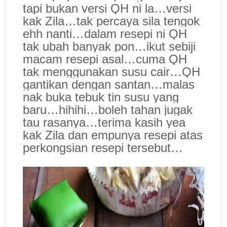
tapi bukan versi QH ni la…versi
kak Zila…tak percaya sila tengok
ehh nanti…dalam resepi ni QH
tak ubah banyak pon…ikut sebiji
macam resepi asal…cuma QH
tak menggunakan susu cair…QH
gantikan dengan santan…malas
nak buka tebuk tin susu yang
baru…hihihi…boleh tahan jugak
tau rasanya…terima kasih yea
kak Zila dan empunya resepi atas
perkongsian resepi tersebut…