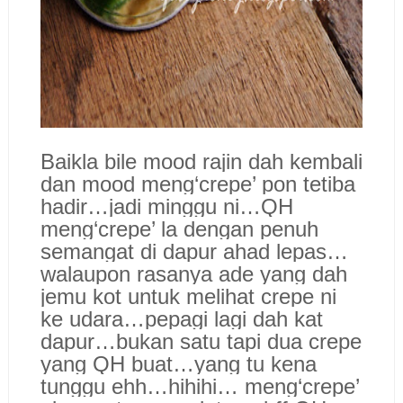
Baikla bile mood rajin dah kembali
dan mood meng‘crepe’ pon tetiba
hadir…jadi minggu ni…QH
meng‘crepe’ la dengan penuh
semangat di dapur ahad lepas…
walaupon rasanya ade yang dah
jemu kot untuk melihat crepe ni
ke udara…pepagi lagi dah kat
dapur…bukan satu tapi dua crepe
yang QH buat…yang tu kena
tunggu ehh…hihihi… meng‘crepe’