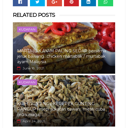
Whats
RELATED POSTS
app
KUDAPAN
MARTABAK AYAM PALING SEDAP bersama
jeruk bawang...chicken martabak / murtabak
ayam Malaysia
June 18, 2021
KUDAPAN
KUIH GUNTING / KEREPEK GUNTING
RANGUP resepi sukatan cawan.. mesti cuba
(edisi niaga)
April 24, 2021