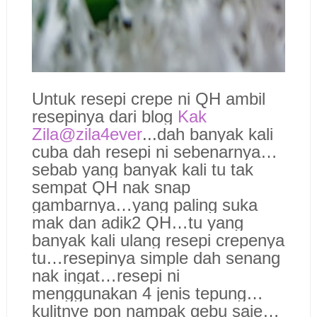
Untuk resepi crepe ni QH ambil
resepinya dari blog
Kak
Zila@zila4ever
...dah banyak kali
cuba dah resepi ni sebenarnya…
sebab yang banyak kali tu tak
sempat QH nak snap
gambarnya…yang paling suka
mak dan adik2 QH…tu yang
banyak kali ulang resepi crepenya
tu…resepinya simple dah senang
nak ingat…resepi ni
menggunakan 4 jenis tepung…
kulitnye pon nampak gebu saje…