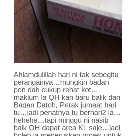
Ahlamdulillah hari ni tak sebegitu
perangainya…mungkin badan
pon dah cukup rehat kot…
maklum la QH kan baru balik dari
Bagan Datoh, Perak jumaat hari
tu…jadi penatnya tu berhari2 la…
hehehe…tapi minggu ni nasib
baik QH dapat area KL saje…jadi
boleh la meneruskan projek untuk