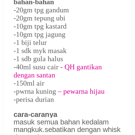
bahan-bahan
-20gm tpg gandum
-20gm tepung ubi
-10gm tpg kastard
-10gm tpg jagung
-1 biji telur
-1 sdk myk masak
-1 sdb gula halus
-40ml susu cair
- QH gantikan
dengan santan
-150ml air
-pwrna kuning
– pewarna hijau
-perisa durian
cara-caranya
masuk semua bahan kedalam
mangkuk.sebatikan dengan whisk