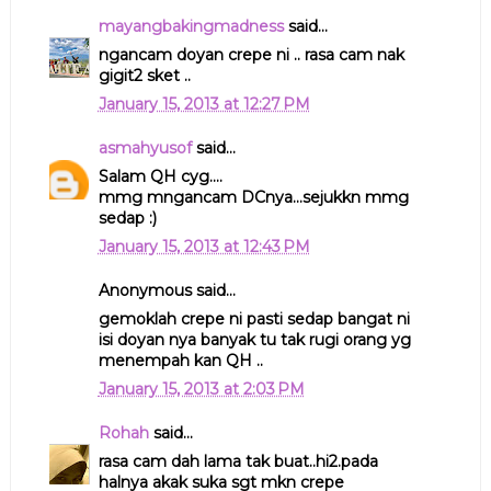
mayangbakingmadness
said...
ngancam doyan crepe ni .. rasa cam nak
gigit2 sket ..
January 15, 2013 at 12:27 PM
asmahyusof
said...
Salam QH cyg....
mmg mngancam DCnya...sejukkn mmg
sedap :)
January 15, 2013 at 12:43 PM
Anonymous said...
gemoklah crepe ni pasti sedap bangat ni
isi doyan nya banyak tu tak rugi orang yg
menempah kan QH ..
January 15, 2013 at 2:03 PM
Rohah
said...
rasa cam dah lama tak buat..hi2.pada
halnya akak suka sgt mkn crepe