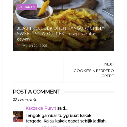
KUDAPAN
JEJARI KELEDEK OREN RANGUP / CRISPY
SWEET POTATO FRIES - resepi sukatan
cawan
March 29, 2021
NEXT
COOKIES N FERRERO
CREPE
POST A COMMENT
23 comments
Kakzakie Purvit
said...
Tengok gambar tu yg buat kakak
tergoda. Kalau kakak dapat sebijik jadilah..