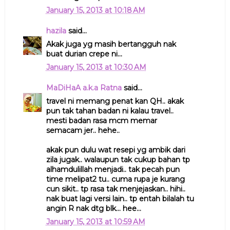
January 15, 2013 at 10:18 AM
hazila
said...
Akak juga yg masih bertangguh nak
buat durian crepe ni...
January 15, 2013 at 10:30 AM
MaDiHaA a.k.a Ratna
said...
travel ni memang penat kan QH.. akak
pun tak tahan badan ni kalau travel..
mesti badan rasa mcm memar
semacam jer.. hehe..
akak pun dulu wat resepi yg ambik dari
zila jugak.. walaupun tak cukup bahan tp
alhamdulillah menjadi.. tak pecah pun
time melipat2 tu.. cuma rupa je kurang
cun sikit.. tp rasa tak menjejaskan.. hihi..
nak buat lagi versi lain.. tp entah bilalah tu
angin R nak dtg blk... hee...
January 15, 2013 at 10:59 AM