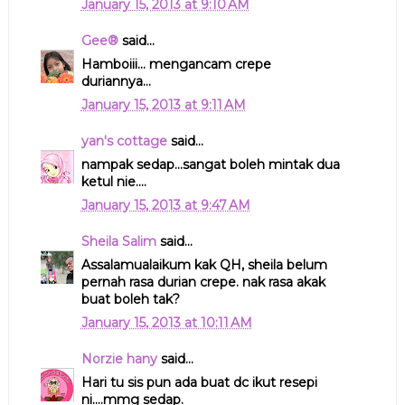
January 15, 2013 at 9:10 AM
Gee®
said...
Hamboiii... mengancam crepe
duriannya...
January 15, 2013 at 9:11 AM
yan's cottage
said...
nampak sedap...sangat boleh mintak dua
ketul nie....
January 15, 2013 at 9:47 AM
Sheila Salim
said...
Assalamualaikum kak QH, sheila belum
pernah rasa durian crepe. nak rasa akak
buat boleh tak?
January 15, 2013 at 10:11 AM
Norzie hany
said...
Hari tu sis pun ada buat dc ikut resepi
ni....mmg sedap.