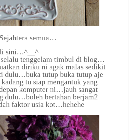
 Sejahtera semua…
di sini…^__^
h selalu tenggelam timbul di blog…
atkan diriku ni agak malas sedikit
i dulu…buka tutup buka tutup aje
a kadang tu siap mengantuk yang
i depan komputer ni…jauh sangat
og dulu…boleh bertahan berjam2
ah faktor usia kot…hehehe