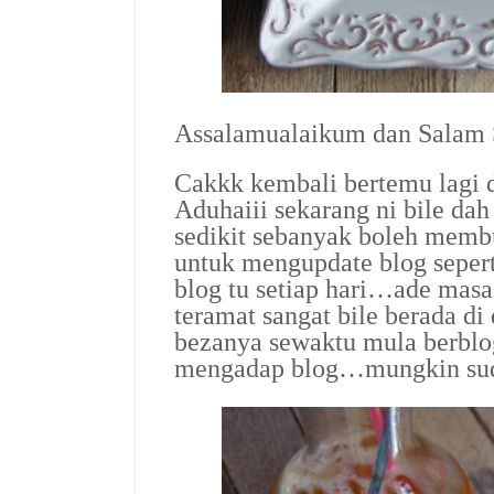
Assalamualaikum dan Salam
Cakkk kembali bertemu lagi 
Aduhaiii sekarang ni bile da
sedikit sebanyak boleh membu
untuk mengupdate blog sepert
blog tu setiap hari…ade mas
teramat sangat bile berada d
bezanya sewaktu mula berbl
mengadap blog…mungkin sud