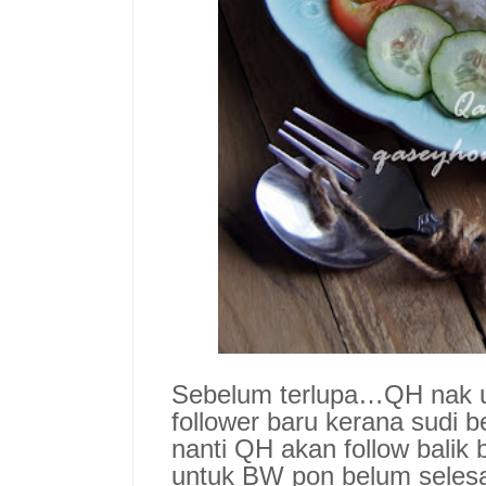
Sebelum terlupa…QH nak u
follower baru kerana sudi 
nanti QH akan follow balik 
untuk BW pon belum selesai