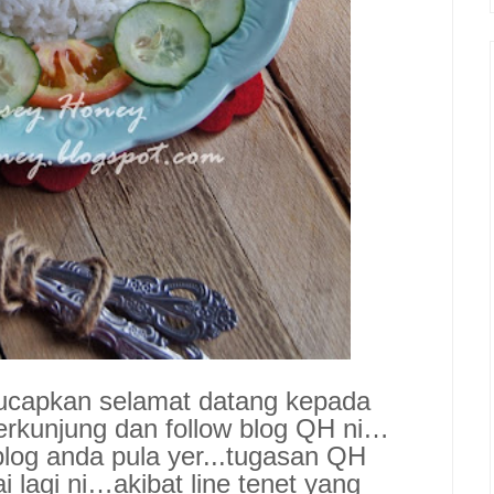
capkan selamat datang kepada
berkunjung dan follow blog QH ni…
blog anda pula yer...tugasan QH
 lagi ni…akibat line tenet yang