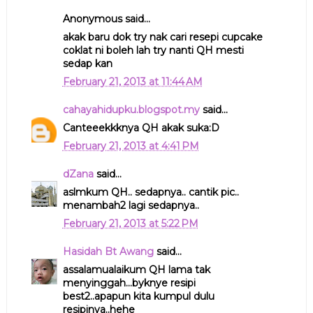
Anonymous said...
akak baru dok try nak cari resepi cupcake
coklat ni boleh lah try nanti QH mesti
sedap kan
February 21, 2013 at 11:44 AM
cahayahidupku.blogspot.my
said...
Canteeekkknya QH akak suka:D
February 21, 2013 at 4:41 PM
dZana
said...
aslmkum QH.. sedapnya.. cantik pic..
menambah2 lagi sedapnya..
February 21, 2013 at 5:22 PM
Hasidah Bt Awang
said...
assalamualaikum QH lama tak
menyinggah...byknye resipi
best2..apapun kita kumpul dulu
resipinya..hehe