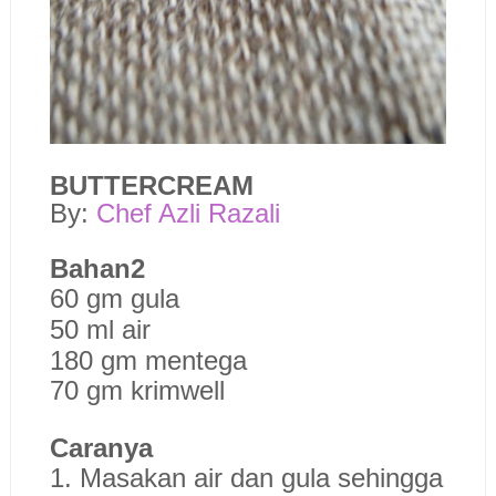
BUTTERCREAM
By:
Chef Azli Razali
Bahan2
60 gm gula
50 ml air
180 gm mentega
70 gm krimwell
Caranya
1. Masakan air dan gula sehingga