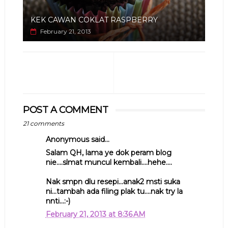
KEK CAWAN COKLAT RASPBERRY
February 21, 2013
POST A COMMENT
21 comments
Anonymous said...
Salam QH, lama ye dok peram blog
nie....slmat muncul kembali....hehe....
Nak smpn dlu resepi...anak2 msti suka
ni...tambah ada filing plak tu....nak try la
nnti...:-)
February 21, 2013 at 8:36 AM