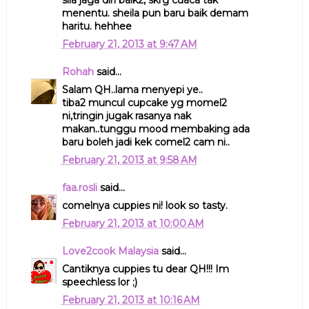
menentu. sheila pun baru baik demam
haritu. hehhee
February 21, 2013 at 9:47 AM
Rohah
said...
Salam QH..lama menyepi ye..
tiba2 muncul cupcake yg momel2
ni,tringin jugak rasanya nak
makan..tunggu mood membaking ada
baru boleh jadi kek comel2 cam ni..
February 21, 2013 at 9:58 AM
faa.rosli
said...
comelnya cuppies ni! look so tasty.
February 21, 2013 at 10:00 AM
Love2cook Malaysia
said...
Cantiknya cuppies tu dear QH!!! Im
speechless lor ;)
February 21, 2013 at 10:16 AM