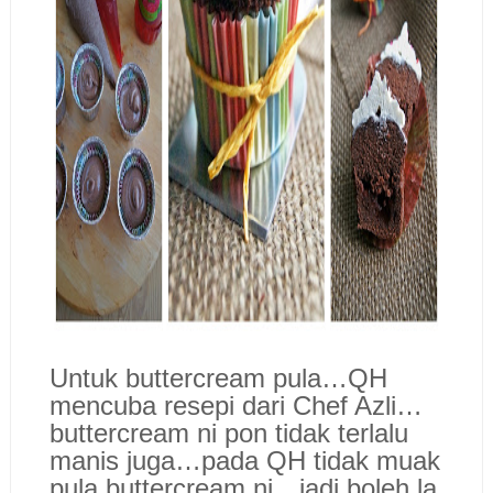
Untuk buttercream pula…QH
mencuba resepi dari Chef Azli…
buttercream ni pon tidak terlalu
manis juga…pada QH tidak muak
pula buttercream ni…jadi boleh la