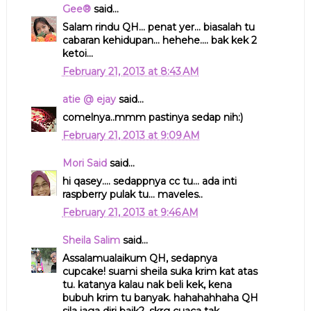
Gee®
said...
Salam rindu QH... penat yer... biasalah tu
cabaran kehidupan... hehehe.... bak kek 2
ketoi...
February 21, 2013 at 8:43 AM
atie @ ejay
said...
comelnya..mmm pastinya sedap nih:)
February 21, 2013 at 9:09 AM
Mori Said
said...
hi qasey.... sedappnya cc tu... ada inti
raspberry pulak tu... maveles..
February 21, 2013 at 9:46 AM
Sheila Salim
said...
Assalamualaikum QH, sedapnya
cupcake! suami sheila suka krim kat atas
tu. katanya kalau nak beli kek, kena
bubuh krim tu banyak. hahahahhaha QH
sila jaga diri baik2, skrg cuaca tak