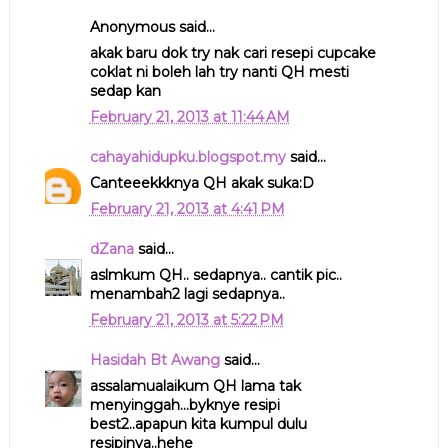
Anonymous said...
akak baru dok try nak cari resepi cupcake
coklat ni boleh lah try nanti QH mesti
sedap kan
February 21, 2013 at 11:44 AM
cahayahidupku.blogspot.my
said...
Canteeekkknya QH akak suka:D
February 21, 2013 at 4:41 PM
dZana
said...
aslmkum QH.. sedapnya.. cantik pic..
menambah2 lagi sedapnya..
February 21, 2013 at 5:22 PM
Hasidah Bt Awang
said...
assalamualaikum QH lama tak
menyinggah...byknye resipi
best2..apapun kita kumpul dulu
resipinya..hehe