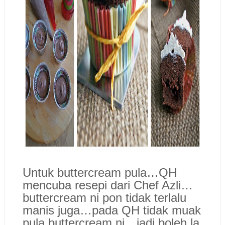
Untuk buttercream pula…QH
mencuba resepi dari Chef Azli…
buttercream ni pon tidak terlalu
manis juga…pada QH tidak muak
pula buttercream ni…jadi boleh la