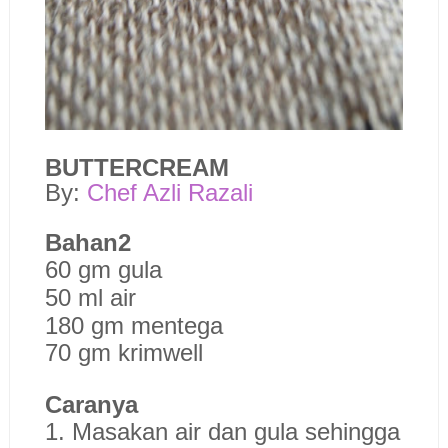
BUTTERCREAM
By:
Chef Azli Razali
Bahan2
60 gm gula
50 ml air
180 gm mentega
70 gm krimwell
Caranya
1. Masakan air dan gula sehingga