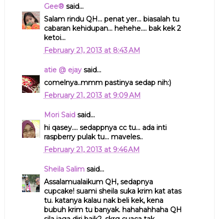
Gee®
said...
Salam rindu QH... penat yer... biasalah tu
cabaran kehidupan... hehehe.... bak kek 2
ketoi...
February 21, 2013 at 8:43 AM
atie @ ejay
said...
comelnya..mmm pastinya sedap nih:)
February 21, 2013 at 9:09 AM
Mori Said
said...
hi qasey.... sedappnya cc tu... ada inti
raspberry pulak tu... maveles..
February 21, 2013 at 9:46 AM
Sheila Salim
said...
Assalamualaikum QH, sedapnya
cupcake! suami sheila suka krim kat atas
tu. katanya kalau nak beli kek, kena
bubuh krim tu banyak. hahahahhaha QH
sila jaga diri baik2, skrg cuaca tak