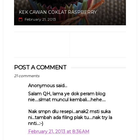
KEK CAWAN COKLAT RASPBERRY
February 21, 2013
POST A COMMENT
21 comments
Anonymous said...
Salam QH, lama ye dok peram blog
nie....slmat muncul kembali....hehe....
Nak smpn dlu resepi...anak2 msti suka
ni...tambah ada filing plak tu....nak try la
nnti...:-)
February 21, 2013 at 8:36 AM