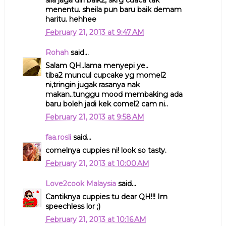
menentu. sheila pun baru baik demam
haritu. hehhee
February 21, 2013 at 9:47 AM
Rohah
said...
Salam QH..lama menyepi ye..
tiba2 muncul cupcake yg momel2
ni,tringin jugak rasanya nak
makan..tunggu mood membaking ada
baru boleh jadi kek comel2 cam ni..
February 21, 2013 at 9:58 AM
faa.rosli
said...
comelnya cuppies ni! look so tasty.
February 21, 2013 at 10:00 AM
Love2cook Malaysia
said...
Cantiknya cuppies tu dear QH!!! Im
speechless lor ;)
February 21, 2013 at 10:16 AM