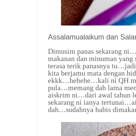
Assalamualaikum dan Sal
Dimusim panas sekarang ni…t
makanan dan minuman yang 
terasa terik panasnya tu…jad
kita berjamu mata dengan hi
ekkk…hehehe…kali ni QH men
pula…memang dah lama meny
aiskrim ni…dari awal tahun l
sekarang ni ianya tertunai…ai
dah…sudahnya habis dimaka