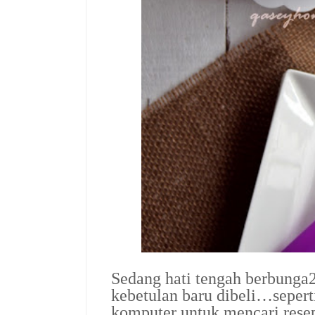
Sedang hati tengah berbunga2
kebetulan baru dibeli…seper
komputer untuk mencari resep