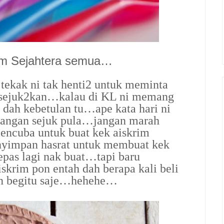
am Sejahtera semua…
ekak ni tak henti2 untuk meminta
sejuk2kan…kalau di KL ni memang
i dah kebetulan tu…ape kata hari ni
dangan sejuk pula…jangan marah
cuba untuk buat kek aiskrim
impan hasrat untuk membuat kek
epas lagi nak buat…tapi baru
skrim pon entah dah berapa kali beli
n begitu saje…hehehe…