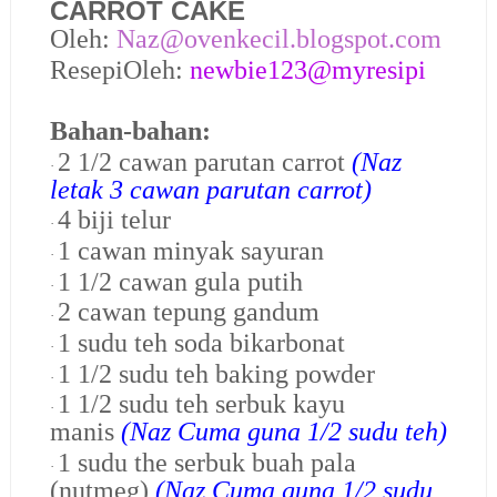
CARROT CAKE
Oleh:
Naz@ovenkecil.blogspot.com
ResepiOleh:
newbie123@myresipi
Bahan-bahan:
2 1/2 cawan parutan carrot
(Naz
·
letak 3 cawan parutan carrot)
4 biji telur
·
1 cawan minyak sayuran
·
1 1/2 cawan gula putih
·
2 cawan tepung gandum
·
1 sudu teh soda bikarbonat
·
1 1/2 sudu teh baking powder
·
1 1/2 sudu teh serbuk kayu
·
manis
(Naz Cuma guna 1/2 sudu teh)
1 sudu the serbuk buah pala
·
(nutmeg)
(Naz Cuma guna 1/2 sudu