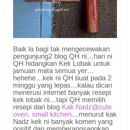
Baik la bagi tak mengecewakan
pengunjung2 blog QH ni…hari ni
QH hidangkan Kek Lobak untuk
jamuan mata semua yer…
hehehe…kek ni QH buat pada 2
minggu yang lepas…kalau dicari
menerusi internet banyak resepi
kek lobak ni…tapi QH memilih
resepi dari blog
Kak Nadz@cute
oven, small kitchen
…menurut kak
Nadz kek ni banyak komen yang
positif dan memberangsangkan…