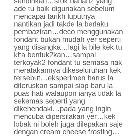
sendirikan…stok bahan2 yang
ade tu baik digunakan sebelum
mencapai tarikh luputnya
nantikan jadi takde la berlaku
pembaziran…deco menggunakan
fondant bukan mudah yer seperti
yang disangka…lagi la bile kek tu
kita bentuk2kan…sampai
terkoyak2 fondant tu semasa nak
meratakannya dikeseluruhan kek
tersebut…eksperimen harus la
diteruskan sampai siap baru la
puas hati walaupon ianya tidak la
sekemas seperti yang
dikehendaki…pada yang ingin
mencuba dipersilakan yer…kek
lobak ni boleh juga dilepakan saje
dengan cream cheese frosting…