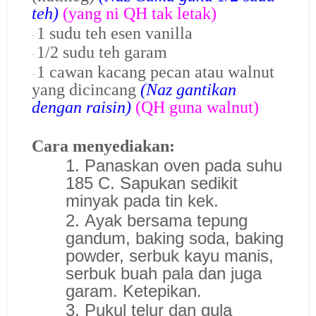
teh)
(yang ni QH tak letak)
1 sudu teh esen vanilla
·
1/2 sudu teh garam
·
1 cawan kacang pecan atau walnut
·
yang dicincang
(Naz gantikan
dengan raisin)
(QH guna walnut)
Cara menyediakan:
1. Panaskan oven pada suhu
185 C. Sapukan sedikit
minyak pada tin kek.
2. Ayak bersama tepung
gandum, baking soda, baking
powder, serbuk kayu manis,
serbuk buah pala dan juga
garam. Ketepikan.
3. Pukul telur dan gula