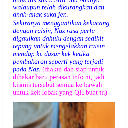
anak tak suka. Still ada baunya
walaupun telah dikurangkan dan
anak-anak suka jer..
Sekiranya menggantikan kekacang
dengan raisin, Naz rasa perlu
digaulkan dahulu dengan sedikit
tepung untuk mengelakkan raisin
mendap ke dasar kek ketika
pembakaran seperti yang terjadi
pada Naz.
(diakui dah siap untuk
dibakar baru perasan info ni, jadi
kismis tersebut semua ke bawah
untuk kek lobak yang QH buat tu)