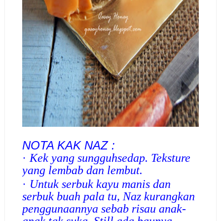
NOTA KAK NAZ :
·
Kek yang sungguhsedap. Teksture
yang lembab dan lembut.
·
Untuk serbuk kayu manis dan
serbuk buah pala tu, Naz kurangkan
penggunaannya sebab risau anak-