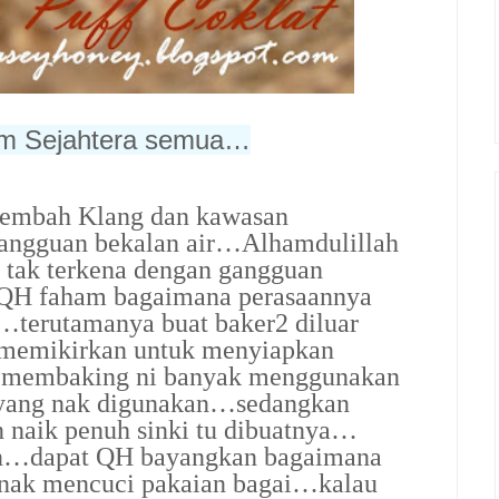
am Sejahtera semua…
 Lembah Klang dan kawasan
gangguan bekalan air…Alhamdulillah
 tak terkena dengan gangguan
QH faham bagaimana perasaannya
t…terutamanya buat baker2 diluar
 memikirkan untuk menyiapkan
 membaking ni banyak menggunakan
 yang nak digunakan…sedangkan
 naik penuh sinki tu dibuatnya…
han…dapat QH bayangkan bagaimana
nak mencuci pakaian bagai…kalau