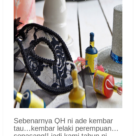
Sebenarnya QH ni ade kembar
tau…kembar lelaki perempuan…
sepasang!! jadi kami tahun ni