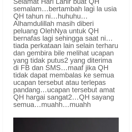
Selamat Hari Lahir buat QH
semalam…bertambah lagi la usia
QH tahun ni…huhuhu…
Alhamdulillah masih diberi
peluang OlehNya untuk QH
bernafas lagi sehingga saat ni…
tiada perkataan lain selain terharu
dan gembira bile melihat ucapan
yang tidak putus2 yang diterima
di FB dan SMS…maaf jika QH
tidak dapat membalas ke semua
ucapan tersebut atau terlepas
pandang…ucapan tersebut amat
QH hargai sangat2…QH sayang
semua…muahh…muahh