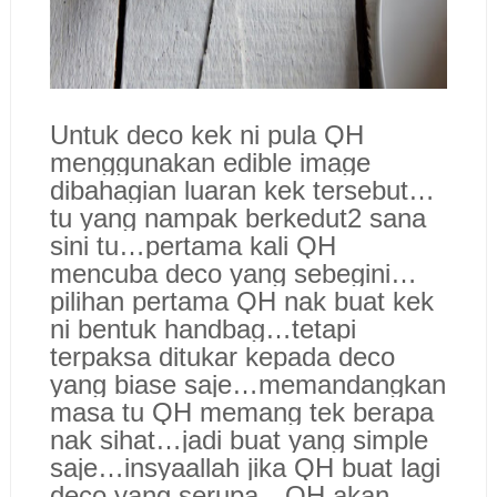
Untuk deco kek ni pula QH
menggunakan edible image
dibahagian luaran kek tersebut…
tu yang nampak berkedut2 sana
sini tu…pertama kali QH
mencuba deco yang sebegini…
pilihan pertama QH nak buat kek
ni bentuk handbag…tetapi
terpaksa ditukar kepada deco
yang biase saje…memandangkan
masa tu QH memang tek berapa
nak sihat…jadi buat yang simple
saje…insyaallah jika QH buat lagi
deco yang serupa…QH akan