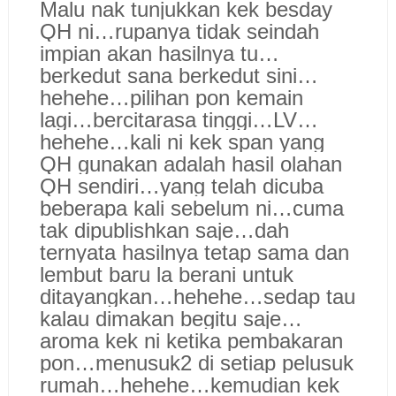
Malu nak tunjukkan kek besday
QH ni…rupanya tidak seindah
impian akan hasilnya tu…
berkedut sana berkedut sini…
hehehe…pilihan pon kemain
lagi…bercitarasa tinggi…LV…
hehehe…kali ni kek span yang
QH gunakan adalah hasil olahan
QH sendiri…yang telah dicuba
beberapa kali sebelum ni…cuma
tak dipublishkan saje…dah
ternyata hasilnya tetap sama dan
lembut baru la berani untuk
ditayangkan…hehehe…sedap tau
kalau dimakan begitu saje…
aroma kek ni ketika pembakaran
pon…menusuk2 di setiap pelusuk
rumah…hehehe…kemudian kek