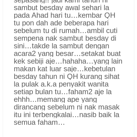
sambut besday awal sehari la
pada Ahad hari tu…kembar QH
tu pon dah ade beberapa hari
sebelum tu di rumah…ambil cuti
sempena nak sambut besday di
sini…takde la sambut dengan
acara2 yang besar…setakat buat
kek sebiji aje…hahaha…yang lain
makan kat luar saje…kebetulan
besday tahun ni QH kurang sihat
la pulak a.k.a penyakit wanita
setiap bulan tu…faham2 aje la
ehhh…memang ape yang
dirancang sebelum ni nak masak
itu ini terbengkalai…nasib baik la
semua faham…