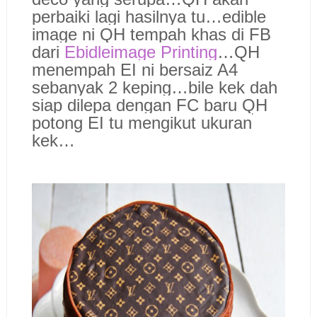
perbaiki lagi hasilnya tu…edible
image ni QH tempah khas di FB
dari
Ebidleimage Printing
…QH
menempah EI ni bersaiz A4
sebanyak 2 keping…bile kek dah
siap dilepa dengan FC baru QH
potong EI tu mengikut ukuran
kek…