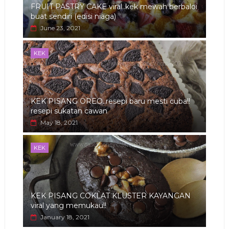
FRUIT PASTRY CAKE viral..kek mewah berbaloi
buat sendiri (edisi niaga)
June 23, 2021
KEK
KEK PISANG OREO..resepi baru mesti cuba!!
resepi sukatan cawan
May 18, 2021
KEK
KEK PISANG COKLAT KLUSTER KAYANGAN
viral yang memukau!!
January 18, 2021