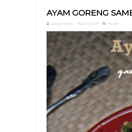
AYAM GORENG SAMB
Qasey Honey
May 10, 2013
Ayam