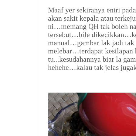
Maaf yer sekiranya entri pa
akan sakit kepala atau terkej
ni…memang QH tak boleh nak
tersebut…bile dikecikkan…ke
manual…gambar lak jadi tak
melebar…terdapat kesilapan l
tu...kesudahannya biar la ga
hehehe…kalau tak jelas jugak 