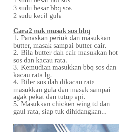
1 sudu besar hot sos
3 sudu besar bbq sos
2 sudu kecil gula
Cara2 nak masak sos bbq
1.
Panaskan periuk dan masukkan
butter, masak sampai butter cair.
2.
Bila butter dah cair masukkan hot
sos dan kacau rata.
3.
Kemudian masukkan bbq sos dan
kacau rata lg.
4.
Biler sos dah dikacau rata
masukkan gula dan masak sampai
agak pekat dan tutup api.
5.
Masukkan chicken wing td dan
gaul rata, siap tuk dihidangkan...