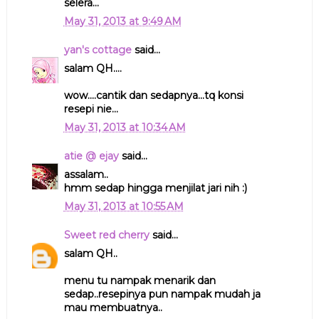
selera...
May 31, 2013 at 9:49 AM
yan's cottage
said...
salam QH....
wow....cantik dan sedapnya...tq konsi
resepi nie...
May 31, 2013 at 10:34 AM
atie @ ejay
said...
assalam..
hmm sedap hingga menjilat jari nih :)
May 31, 2013 at 10:55 AM
Sweet red cherry
said...
salam QH..
menu tu nampak menarik dan
sedap..resepinya pun nampak mudah ja
mau membuatnya..