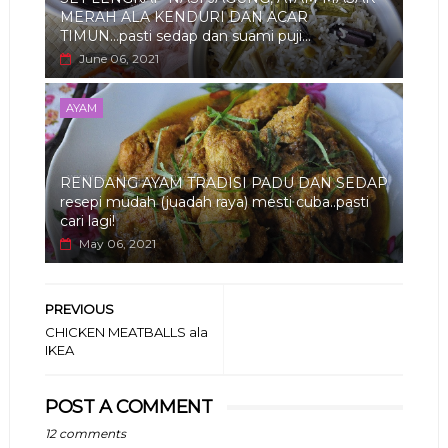
MERAH ALA KENDURI DAN ACAR
TIMUN...pasti sedap dan suami puji...
June 06, 2021
AYAM
RENDANG AYAM TRADISI PADU DAN SEDAP
resepi mudah (juadah raya) mesti cuba..pasti
cari lagi!
May 06, 2021
PREVIOUS
CHICKEN MEATBALLS ala
IKEA
POST A COMMENT
12 comments