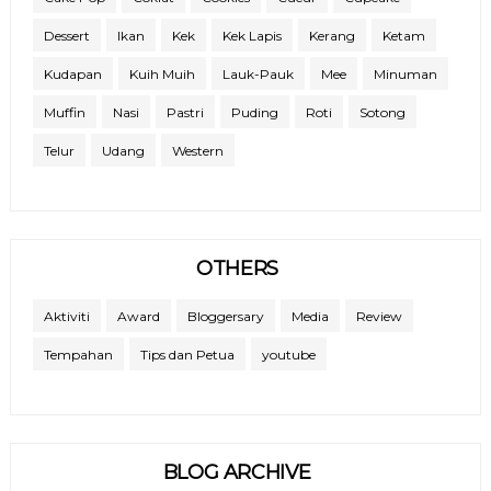
Dessert
Ikan
Kek
Kek Lapis
Kerang
Ketam
Kudapan
Kuih Muih
Lauk-Pauk
Mee
Minuman
Muffin
Nasi
Pastri
Puding
Roti
Sotong
Telur
Udang
Western
OTHERS
Aktiviti
Award
Bloggersary
Media
Review
Tempahan
Tips dan Petua
youtube
BLOG ARCHIVE