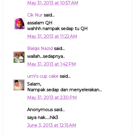
May 31, 2013 at 10:57 AM
Cik Nur
said...
assalam QH
wahhh nampak sedap tu QH
May 31, 2013 at 11:22 AM
Balqis Nazid
said...
wallah...sedapnya..
May 31, 2013 at 1:42 PM
umi's cup cake
said...
Salam,
Nampak sedap dan menyelerakan...
May 31, 2013 at 2:30 PM
Anonymous said...
saya nak.....hik3
June 3, 2013 at 12:15 AM