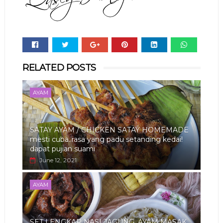
Whats
RELATED POSTS
app
AYAM
SATAY AYAM / CHICKEN SATAY HOMEMADE
mesti cuba..rasa yang padu setanding kedai!
dapat pujian suami
June 12, 2021
AYAM
SET LENGKAP NASI JAGUNG, AYAM MASAK