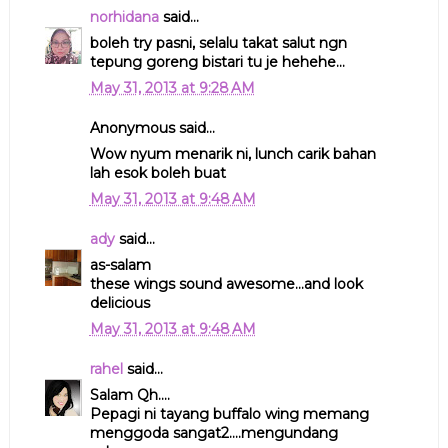
norhidana
said...
boleh try pasni, selalu takat salut ngn
tepung goreng bistari tu je hehehe...
May 31, 2013 at 9:28 AM
Anonymous said...
Wow nyum menarik ni, lunch carik bahan
lah esok boleh buat
May 31, 2013 at 9:48 AM
ady
said...
as-salam
these wings sound awesome...and look
delicious
May 31, 2013 at 9:48 AM
rahel
said...
Salam Qh....
Pepagi ni tayang buffalo wing memang
menggoda sangat2....mengundang