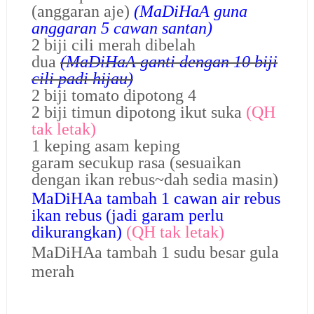
(anggaran aje)
(MaDiHaA guna
anggaran 5 cawan santan)
2 biji cili merah dibelah
dua
(MaDiHaA ganti dengan 10 biji
cili padi hijau)
2 biji tomato dipotong 4
2 biji timun dipotong ikut suka
(QH
tak letak)
1 keping asam keping
garam secukup rasa (sesuaikan
dengan ikan rebus~dah sedia masin)
MaDiHAa tambah 1 cawan air rebus
ikan rebus (jadi garam perlu
dikurangkan)
(QH tak letak)
MaDiHAa tambah 1 sudu besar gula
merah