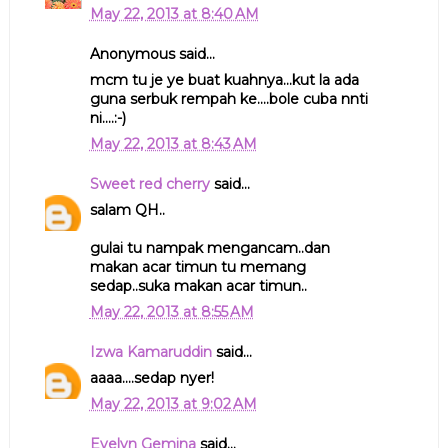
May 22, 2013 at 8:40 AM
Anonymous said...
mcm tu je ye buat kuahnya...kut la ada
guna serbuk rempah ke....bole cuba nnti
ni....:-)
May 22, 2013 at 8:43 AM
Sweet red cherry
said...
salam QH..
gulai tu nampak mengancam..dan
makan acar timun tu memang
sedap..suka makan acar timun..
May 22, 2013 at 8:55 AM
Izwa Kamaruddin
said...
aaaa....sedap nyer!
May 22, 2013 at 9:02 AM
Evelyn Gemina
said...