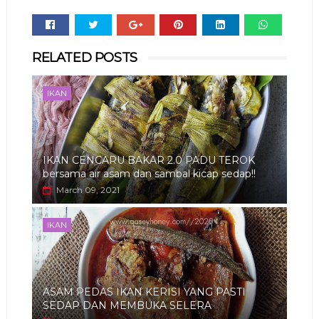
Whats
RELATED POSTS
app
IKAN
IKAN CENCARU BAKAR 2.0 PADU TEROK
bersama air asam dan sambal kicap sedap!!
March 09, 2021
IKAN
ASAM PEDAS IKAN KERISI YANG PASTI
SEDAP DAN MEMBUKA SELERA