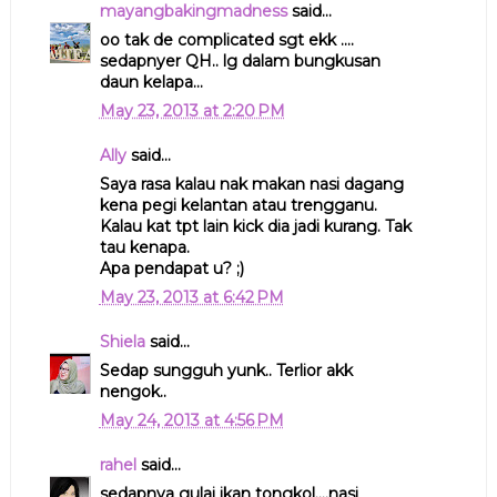
mayangbakingmadness
said...
oo tak de complicated sgt ekk ....
sedapnyer QH.. lg dalam bungkusan
daun kelapa...
May 23, 2013 at 2:20 PM
Ally
said...
Saya rasa kalau nak makan nasi dagang
kena pegi kelantan atau trengganu.
Kalau kat tpt lain kick dia jadi kurang. Tak
tau kenapa.
Apa pendapat u? ;)
May 23, 2013 at 6:42 PM
Shiela
said...
Sedap sungguh yunk.. Terlior akk
nengok..
May 24, 2013 at 4:56 PM
rahel
said...
sedapnya gulai ikan tongkol....nasi