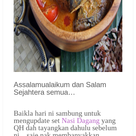
Assalamualaikum dan Salam
Sejahtera semua…
Baikla hari ni sambung untuk
mengupdate set
Nasi Dagang
yang
QH dah tayangkan dahulu sebelum
ni…saje nak membanyakkan