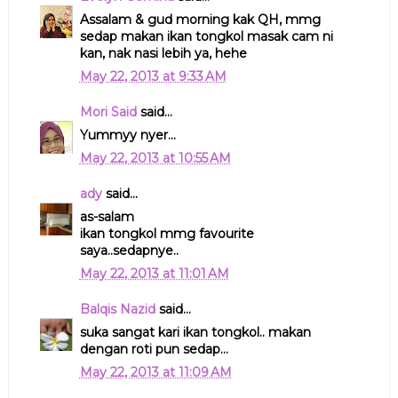
Assalam & gud morning kak QH, mmg
sedap makan ikan tongkol masak cam ni
kan, nak nasi lebih ya, hehe
May 22, 2013 at 9:33 AM
Mori Said
said...
Yummyy nyer...
May 22, 2013 at 10:55 AM
ady
said...
as-salam
ikan tongkol mmg favourite
saya..sedapnye..
May 22, 2013 at 11:01 AM
Balqis Nazid
said...
suka sangat kari ikan tongkol.. makan
dengan roti pun sedap...
May 22, 2013 at 11:09 AM