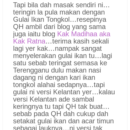
Tapi bila dah masak sendiri ni…
teringin la pula makan dengan
Gulai Ikan Tongkol…resepinya
QH ambil dari blog yang sama
juga iaitu blog
Kak Madihaa aka
Kak Ratna
…terima kasih sekali
lagi yer kak…nampak sangat
menyelerakan gulai ikan tu…lagi
satu sebab teringat semasa ke
Terengganu dulu makan nasi
dagang ni dengan kari ikan
tongkol alahai sedapnya…tapi
gulai ni versi Kelantan yer…kalau
versi Kelantan ade sambal
keringnya tu tapi QH tak buat…
sebab pada QH dah cukup dah
setakat gulai ikan dan acar timun
sebagai lauknya…ni versi tak