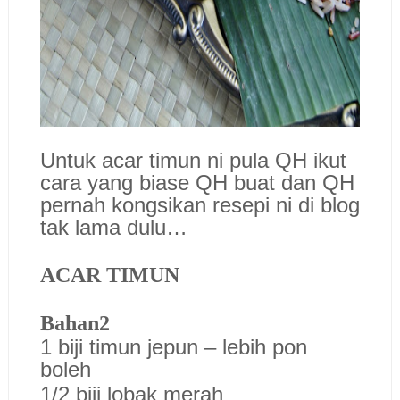
Untuk acar timun ni pula QH ikut
cara yang biase QH buat dan QH
pernah kongsikan resepi ni di blog
tak lama dulu…
ACAR TIMUN
Bahan2
1 biji timun jepun – lebih pon
boleh
1/2 biji lobak merah