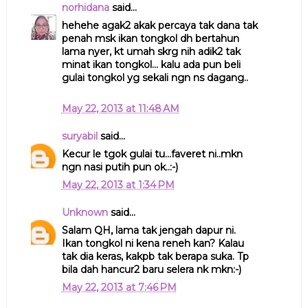
norhidana
said...
hehehe agak2 akak percaya tak dana tak
penah msk ikan tongkol dh bertahun
lama nyer, kt umah skrg nih adik2 tak
minat ikan tongkol... kalu ada pun beli
gulai tongkol yg sekali ngn ns dagang..
May 22, 2013 at 11:48 AM
suryabil
said...
Kecur le tgok gulai tu...faveret ni..mkn
ngn nasi putih pun ok..:-)
May 22, 2013 at 1:34 PM
Unknown
said...
Salam QH, lama tak jengah dapur ni.
Ikan tongkol ni kena reneh kan? Kalau
tak dia keras, kakpb tak berapa suka. Tp
bila dah hancur2 baru selera nk mkn:-)
May 22, 2013 at 7:46 PM