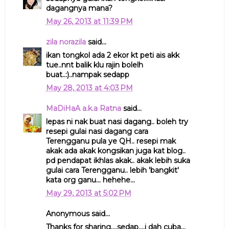
dagangnya mana?
May 26, 2013 at 11:39 PM
zila norazila
said...
ikan tongkol ada 2 ekor kt peti ais akk
tue..nnt balik klu rajin bolelh
buat..:)..nampak sedapp
May 28, 2013 at 4:03 PM
MaDiHaA a.k.a Ratna
said...
lepas ni nak buat nasi dagang.. boleh try
resepi gulai nasi dagang cara
Terengganu pula ye QH.. resepi mak
akak ada akak kongsikan juga kat blog..
pd pendapat ikhlas akak.. akak lebih suka
gulai cara Terengganu.. lebih 'bangkit'
kata org ganu... hehehe...
May 29, 2013 at 5:02 PM
Anonymous said...
Thanks for sharing....sedap....i dah cuba...