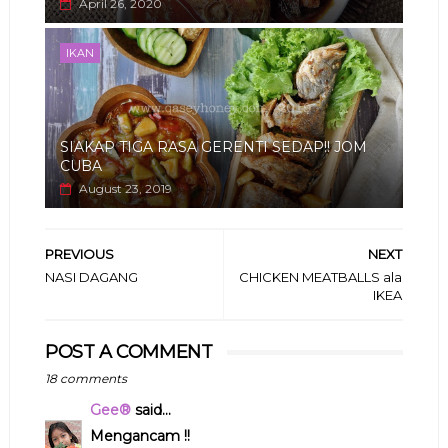
April 26, 2020
IKAN
SIAKAP TIGA RASA GERENTI SEDAP!! JOM
CUBA
August 23, 2019
PREVIOUS
NEXT
NASI DAGANG
CHICKEN MEATBALLS ala
IKEA
POST A COMMENT
18 comments
Gee®
said...
Mengancam !!