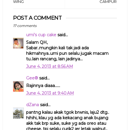
WING
CAMPUR
POST A COMMENT
17 comments
umi's cup cake
said...
Salam QH,
Sabar..mungkin kali tak jadi ada
hikmahnya..umi pun selalu jugak macam
tu..lain rancang, lain jadinya...
June 4, 2013 at 8:56 AM
Gee®
said...
Rajinnya diaaa......
June 4, 2013 at 9:40 AM
dZana
said...
pantng kalau akak tgok brwnis, laju2 dtg..
hihihi, klau yg ada kekacang anak bujang
akk tak brp suke, suke yg ada oreo atau
cheese, tpi selalu curik2 jer letak walnut..