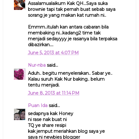
Assalamualaikum Kak QH...Saya suka
brownie tapi tak pernah buat sebab saya
sorang je yang makan kat rumah ni..
Emmm..itulah kan antara cabaran bila
membaking ni...kadang2 time tak
menjadi sedayyyy je rasanya bila terpaksa
dibazirkan....
June 5, 2013 at 4:07 PM
Nur-nba
said...
Aduh.. begitu menyelerakan.. Sabar ye..
Kalau suruh Kak Nur baking.. belum
tentu menjadi.
June 8, 2013 at 11:14 PM
Puan Ida
said...
sedapnya kak Honey
ni rase nak buat ni
TQ ye share resipi
kak jemput meriahkan blog saya ye
saya ni newbies blogger