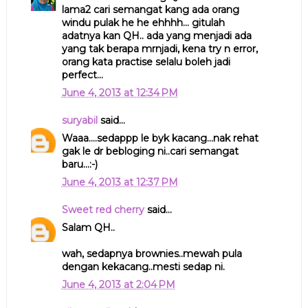
lama2 cari semangat kang ada orang
windu pulak he he ehhhh... gitulah
adatnya kan QH.. ada yang menjadi ada
yang tak berapa mrnjadi, kena try n error,
orang kata practise selalu boleh jadi
perfect...
June 4, 2013 at 12:34 PM
suryabil
said...
Waaa....sedappp le byk kacang...nak rehat
gak le dr bebloging ni..cari semangat
baru...:-)
June 4, 2013 at 12:37 PM
Sweet red cherry
said...
Salam QH..
wah, sedapnya brownies..mewah pula
dengan kekacang..mesti sedap ni.
June 4, 2013 at 2:04 PM