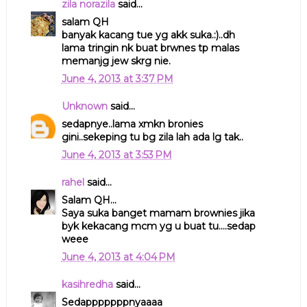
zila norazila
said...
salam QH
banyak kacang tue yg akk suka.:)..dh
lama tringin nk buat brwnes tp malas
memanjg jew skrg nie.
June 4, 2013 at 3:37 PM
Unknown
said...
sedapnye..lama xmkn bronies
gini..sekeping tu bg zila lah ada lg tak..
June 4, 2013 at 3:53 PM
rahel
said...
Salam QH...
Saya suka banget mamam brownies jika
byk kekacang mcm yg u buat tu....sedap
weee
June 4, 2013 at 4:04 PM
kasihredha
said...
Sedapppppppnyaaaa