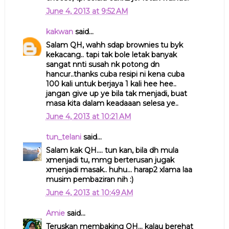
June 4, 2013 at 9:52 AM
kakwan
said...
Salam QH, wahh sdap brownies tu byk
kekacang.. tapi tak bole letak banyak
sangat nnti susah nk potong dn
hancur..thanks cuba resipi ni kena cuba
100 kali untuk berjaya 1 kali hee hee..
jangan give up ye bila tak menjadi, buat
masa kita dalam keadaaan selesa ye..
June 4, 2013 at 10:21 AM
tun_telani
said...
Salam kak QH.... tun kan, bila dh mula
xmenjadi tu, mmg berterusan jugak
xmenjadi masak.. huhu... harap2 xlama laa
musim pembaziran nih :)
June 4, 2013 at 10:49 AM
Amie
said...
Teruskan membaking QH... kalau berehat