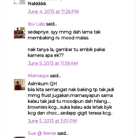
Nakkkkk
June 4, 2013 at 11:26 PM
Ibu Lala
said...
sedapnye. syy mmg dah lama tak
membaking ni. mood malas.
nak tanya la, gambar tu ambik pakai
kamera apa ek??
June 5, 2013 at 11:59 AM
Mamasya
said...
Aslmkum QH
bila kita semangat nak baking tp tak jadi
mmg frust jugakan.mamasyapun sama
kalau tak jadi tu moodpun dah hilang....
brownies kcg....suka kalau ada letak byk
kcg dan choc....sedapp gigit terasa kcg..
June 5, 2013 at 3:01 PM
Sue @ Nenie
said...