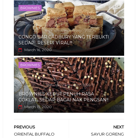
BROWNIES
CONGO BAR CADBURY YANG TERBUKTI
SEDAP...RESEPI VIRAL!!!
March 16, 2020
BROWNIES
BROWNIES KEDUT PENUH RASA
COKLAT...SEDAP BAGAI NAK PENGSAN!!
March 13, 2020
PREVIOUS
NEXT
ORIENTAL BUFFALO
SAYUR GORENG