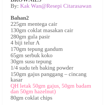
By:
Kak Wan@Resepi Citarasawan
Bahan2
225gm mentega cair
130gm coklat masakan cair
280gm gula pasir
4 biji telur A
170gm tepung gandum
65gm serbuk koko
30gm susu tepung
1/4 sudu teh baking powder
150gm gajus panggang – cincang
kasar
QH letak 50gm gajus, 50gm badam
dan 50gm hazelnut)
80gm coklat chips