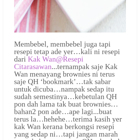
Membebel, membebel juga tapi
resepi tetap ade yer…kali ni resepi
dari
Kak Wan@Resepi
Citarasawan
...ternampak saje Kak
Wan menayang brownies ni terus
saje QH ‘bookmark’…tak sabar
untuk dicuba…nampak sedap itu
sudah semestinya…kebetulan QH
pon dah lama tak buat brownies…
bahan2 pon ade…ape lagi...buat
terus la…hehehe…terima kasih yer
kak Wan kerana berkongsi resepi
yang sedap ni…tapi jangan marah