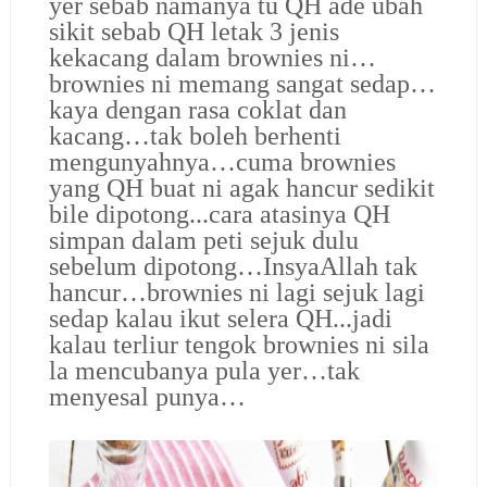
yer sebab namanya tu QH ade ubah
sikit sebab QH letak 3 jenis
kekacang dalam brownies ni…
brownies ni memang sangat sedap…
kaya dengan rasa coklat dan
kacang…tak boleh berhenti
mengunyahnya…cuma brownies
yang QH buat ni agak hancur sedikit
bile dipotong...cara atasinya QH
simpan dalam peti sejuk dulu
sebelum dipotong…InsyaAllah tak
hancur…brownies ni lagi sejuk lagi
sedap kalau ikut selera QH...jadi
kalau terliur tengok brownies ni sila
la mencubanya pula yer…tak
menyesal punya…