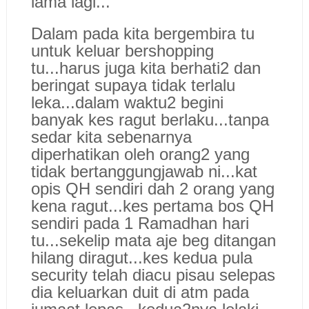
lama lagi
...
Dalam pada kita bergembira tu
untuk keluar bershopping
tu...harus juga kita berhati2 dan
beringat supaya tidak
terlalu
leka...dalam waktu2 begi
ni
banyak ke
s ragut berlaku...
tanpa
sedar
kita sebenarnya
diperhatikan oleh
orang2 yang
tidak bertanggungjawab ni...kat
opis QH sendiri dah 2 orang yang
kena ragut...kes pertama bos QH
sendiri pada 1
Ramadhan
hari
tu
...sekeli
p mata aje beg ditangan
hilang diragut...kes kedua pula
secu
rity telah diacu pisau
selepas
dia
keluarkan duit di atm pada