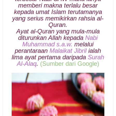
memberi makna terlalu besar
kepada umat Islam terutamanya
yang serius memikirkan rahsia al-
Quran.
Ayat al-Quran yang mula-mula
diturunkan Allah kepada
Nabi
Muhammad s.a.w.
melalui
perantaraan
Malaikat Jibril
ialah
lima ayat pertama daripada
Surah
Al-Alaq
.
(Sumber dari
G
oogle)