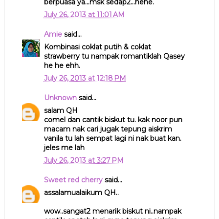
berpuasa ya...msk sedap2...hehe.
July 26, 2013 at 11:01 AM
Amie
said...
Kombinasi coklat putih & coklat
strawberry tu nampak romantiklah Qasey
he he ehh.
July 26, 2013 at 12:18 PM
Unknown
said...
salam QH
comel dan cantik biskut tu. kak noor pun
macam nak cari jugak tepung aiskrim
vanila tu lah sempat lagi ni nak buat kan.
jeles me lah
July 26, 2013 at 3:27 PM
Sweet red cherry
said...
assalamualaikum QH..
wow..sangat2 menarik biskut ni..nampak