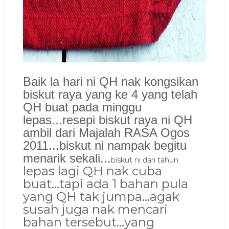
Baik la hari ni QH nak kongsikan
biskut raya yang ke
4 yang telah
QH buat pada minggu
lep
as...
resepi biskut raya ni QH
ambil dari Majalah RASA
Ogos
2011...
biskut ni nampak begitu
m
enarik
sekali...
biskut ni dari tahun
lepas lagi QH nak cuba
buat...tapi
ada 1 bahan pula
yang QH tak jumpa
...agak
susah juga nak mencari
bahan tersebut...yang