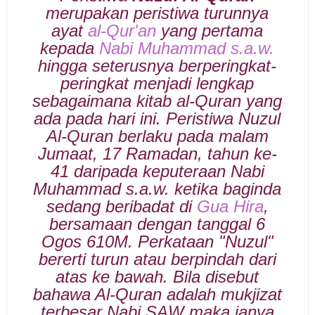
merupakan peristiwa turunnya
ayat
al-Qur'an
yang pertama
kepada
Nabi Muhammad s.a.w.
hingga seterusnya berperingkat-
peringkat menjadi lengkap
sebagaimana kitab al-Quran yang
ada pada hari ini. Peristiwa Nuzul
Al-Quran berlaku pada malam
Jumaat, 17 Ramadan, tahun ke-
41 daripada keputeraan Nabi
Muhammad s.a.w. ketika baginda
sedang beribadat di
Gua Hira
,
bersamaan dengan tanggal 6
Ogos 610M. Perkataan "Nuzul"
bererti turun atau berpindah dari
atas ke bawah. Bila disebut
bahawa Al-Quran adalah mukjizat
terbesar Nabi SAW maka ianya