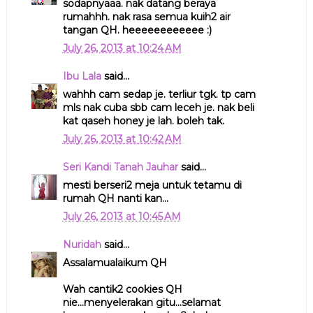
sodapnyaaa. nak datang beraya
rumahhh. nak rasa semua kuih2 air
tangan QH. heeeeeeeeeeee :)
July 26, 2013 at 10:24 AM
Ibu Lala
said...
wahhh cam sedap je. terliur tgk. tp cam
mls nak cuba sbb cam leceh je. nak beli
kat qaseh honey je lah. boleh tak.
July 26, 2013 at 10:42 AM
Seri Kandi Tanah Jauhar
said...
mesti berseri2 meja untuk tetamu di
rumah QH nanti kan...
July 26, 2013 at 10:45 AM
Nuridah
said...
Assalamualaikum QH
Wah cantik2 cookies QH
nie...menyelerakan gitu...selamat