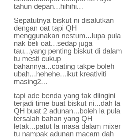
tahun depan...hihihi...
Sepa
tutnya biskut ni disalut
kan
dengan oat tapi QH
menggunakan nestum...lupa pula
nak beli oat...sedap juga
tau...yang penting b
iskut di dalam
tu
mesti cukup
bahannya...coating takpe boleh
ubah
...hehehe...ikut kreativiti
masing2...
tapi ade
benda yang tak diingini
terjadi time buat biskut ni...dah la
QH buat
2 adunan...boleh la pula
tersalah bahan yang QH
letak...patut la masa dalam mixer
tu nampak adunan macam dah