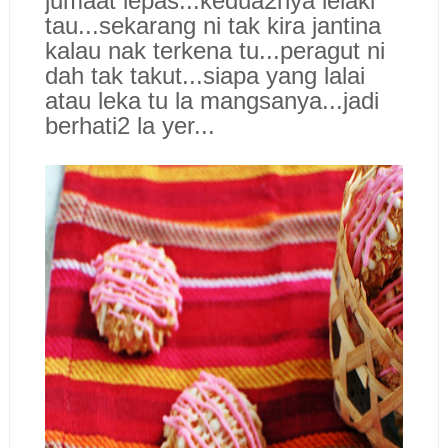
jumaat lepas...
kedua2nya lelaki
tau...sekarang ni tak kira jantina
k
alau nak terkena tu...pera
gut ni
dah tak takut...siap
a yang lalai
atau leka tu la mangsanya...
jadi
ber
hati2 la yer...