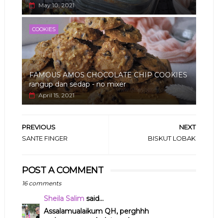
May 10, 2021
COOKIES
FAMOUS AMOS CHOCOLATE CHIP COOKIES
rangup dan sedap - no mixer
April 15, 2021
PREVIOUS
NEXT
SANTE FINGER
BISKUT LOBAK
POST A COMMENT
16 comments
Sheila Salim
said...
Assalamualaikum QH, perghhh