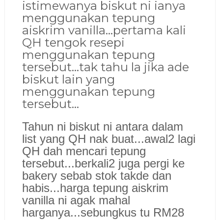
istimewanya biskut ni ianya
mengg
unakan tepung
aiskrim vanilla...pertama kali
QH tengok resepi
menggunakan tepung
tersebut...tak tahu
la jika ade
biskut lain yang
menggunakan
tepung
ter
sebut...
Tahun ni biskut ni an
tara dalam
list yang QH nak b
uat...awal2 lagi
QH dah mencari tepung
tersebut...berkali2 juga pergi ke
bakery sebab stok takde dan
habis...harga tepung aiskrim
vanilla ni agak mahal
harga
nya...sebungkus tu
RM28