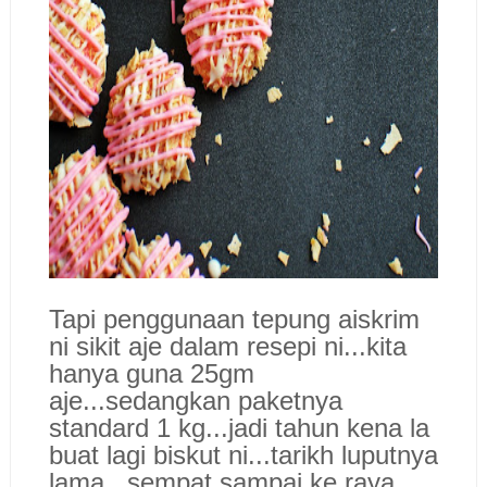
Tapi penggunaan tepung a
iskrim
ni sikit aje dalam resepi ni...kita
han
ya guna 25gm
aje...sedangkan paketnya
standard 1 kg...jadi tahun kena la
buat lagi biskut ni...tarikh luputnya
lama...sempat sa
mpai k
e raya