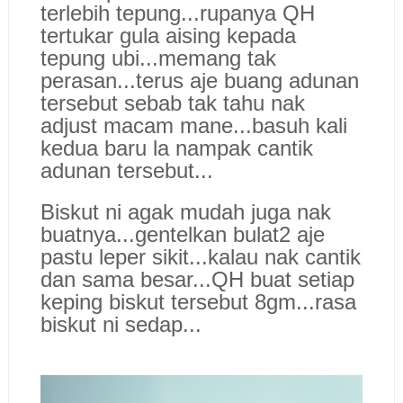
terlebih tepung...rupanya QH
tertukar gula a
ising kepada
tepung ubi...
memang tak
perasan...terus aje buang adunan
tersebut sebab tak tahu nak
adjust macam mane...basuh kali
kedua baru la nampak cantik
adunan tersebut...
Biskut ni agak mudah juga nak
buatnya...
gentelkan bulat2 aje
pastu leper sikit...
kalau nak cantik
dan sama besar...QH buat seti
ap
keping biskut tersebut 8gm...rasa
biskut ni sedap...