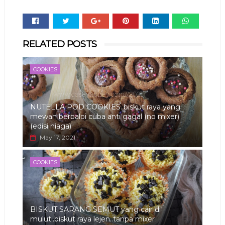
Whats
RELATED POSTS
app
COOKIES
NUTELLA POD COOKIES..biskut raya yang
mewah berbaloi cuba anti gagal (no mixer)
(edisi niaga)
May 17, 2021
COOKIES
BISKUT SARANG SEMUT yang cair di
mulut..biskut raya lejen..tanpa mixer