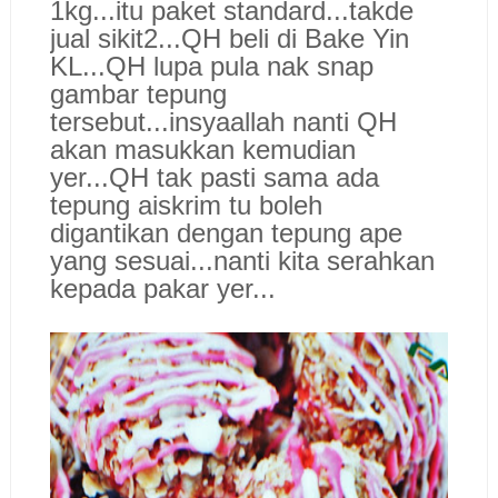
1kg...itu paket standard...takde
jual sikit2...QH beli di
Bake Yin
KL...QH lupa pula nak
s
nap
gambar tepung
tersebut...i
nsyaallah nanti QH
akan masukkan kemudian
yer...QH tak pasti s
ama ad
a
tepung aiskrim tu boleh
digantikan dengan tepung ape
yang sesuai
...nanti kita serahkan
kepada
pakar yer
...