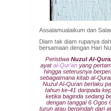
Assalamualaikum dan Sala
Diam tak diam rupanya da
ber
samaan dengan Hari Nuz
Peristiwa
Nuzul Al-Qur
ayat
al-Qur'an
yang perta
hingga seterusnya berper
sebagaimana kitab al-Quran
Nuzul Al-Quran berlaku 
tahun ke-41 daripada k
ketika baginda sedang be
dengan tanggal 6 Ogos 6
turun atau berpindah dari 