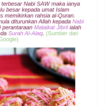
t terbesar Nabi SAW maka ianya
lu besar kepada umat Islam
s memikirkan rahsia al-Quran.
mula diturunkan Allah kepada
Nabi
i perantaraan
Malaikat Jibril
ialah
pada
Surah Al-Alaq
.
(Sumber dari
G
oogle)