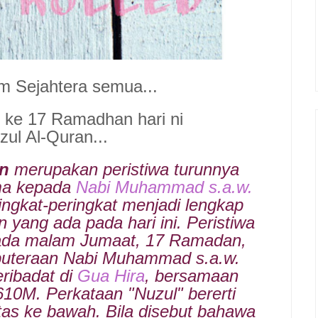
m Sejahtera semua..
.
h
ke 17 Ramadhan hari ni
ul Al-Quran...
an
merupakan peristiwa turunnya
ma kepada
Nabi Muhammad s.a.w.
ingkat-peringkat menjadi lengkap
 yang ada pada hari ini. Peristiwa
pada malam Jumaat, 17 Ramadan,
eputeraan Nabi Muhammad s.a.w.
ribadat di
Gua Hira
, bersamaan
10M. Perkataan "Nuzul" bererti
atas ke bawah. Bila disebut bahawa