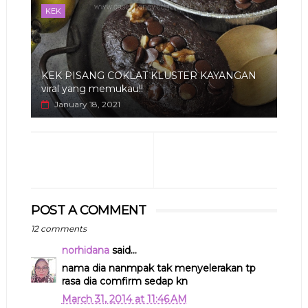
KEK
KEK PISANG COKLAT KLUSTER KAYANGAN
viral yang memukau!!
January 18, 2021
POST A COMMENT
12 comments
norhidana
said...
nama dia nanmpak tak menyelerakan tp
rasa dia comfirm sedap kn
March 31, 2014 at 11:46 AM