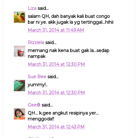
Liza
said...
salam QH, dah banyak kali buat congo
bar ni ye. akk jugak la yg tertinggal...hihii
March 31, 2014 at 11:49 AM
Rizziela
said...
memang nak kena buat gak la...sedap
nampak
March 31, 2014 at 12:30 PM
Sue Bee
said...
yummy!..
March 31, 2014 at 12:30 PM
Gee®
said...
QH... k.gee angkut resipinya yer...
menggoda!!
March 31, 2014 at 12:43 PM