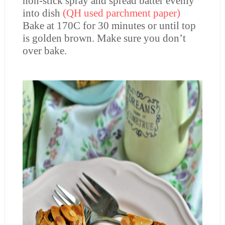
non-stick spray and spread batter evenly
into dish
(QH used parchment paper)
Bake at 170C for 30 minutes or until top
is golden brown. Make sure you don’t
over bake.