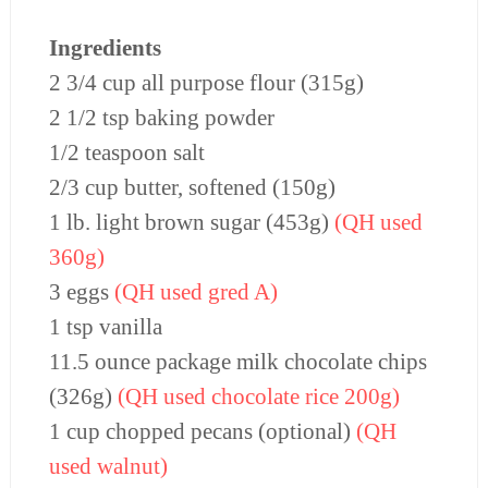
Ingredients
2 3/4 cup all purpose flour (315g)
2 1/2 tsp baking powder
1/2 teaspoon salt
2/3 cup butter, softened (150g)
1 lb. light brown sugar (453g)
(QH used
360g)
3 eggs
(QH used gred A)
1 tsp vanilla
11.5 ounce package milk chocolate chips
(326g)
(QH used chocolate rice 200g)
1 cup chopped pecans (optional)
(QH
used walnut)