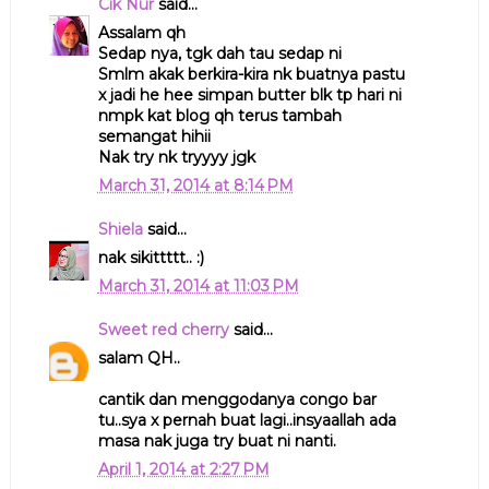
Cik Nur
said...
Assalam qh
Sedap nya, tgk dah tau sedap ni
Smlm akak berkira-kira nk buatnya pastu
x jadi he hee simpan butter blk tp hari ni
nmpk kat blog qh terus tambah
semangat hihii
Nak try nk tryyyy jgk
March 31, 2014 at 8:14 PM
Shiela
said...
nak sikittttt.. :)
March 31, 2014 at 11:03 PM
Sweet red cherry
said...
salam QH..
cantik dan menggodanya congo bar
tu..sya x pernah buat lagi..insyaallah ada
masa nak juga try buat ni nanti.
April 1, 2014 at 2:27 PM