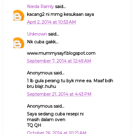
Nieda Ramly
said...
kacang2 ni mmg kesukaan saya
April 2, 2014 at 10:53 AM
Unknown
said...
Nk cuba gakk...
www.mummysayf.blogspot.com
September 7, 2014 at 12:49 AM
Anonymous said...
1 lb gula perang tu byk mne ea. Maaf bdh
bru blajr..huhu
September 21, 2014 at 4:43 PM
Anonymous said...
Saya sedang cuba resepi ni
masih dalam oven
TQ QH
October 26, 2014 at 10:21 AM