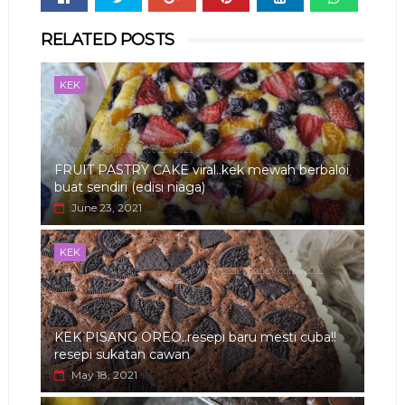
Whats
RELATED POSTS
app
KEK
FRUIT PASTRY CAKE viral..kek mewah berbaloi
buat sendiri (edisi niaga)
June 23, 2021
KEK
KEK PISANG OREO..resepi baru mesti cuba!!
resepi sukatan cawan
May 18, 2021