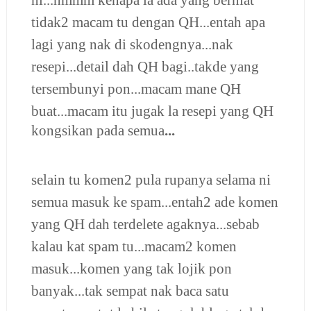
tidak2 macam tu dengan QH...entah apa
lagi yang nak di skodengnya...nak
resepi...detail dah QH bagi..takde yang
tersembunyi pon...macam mane QH
buat...
macam
i
tu jugak la resepi yang QH
kongsikan
pada semua
...
selain tu komen2 pula rupanya selama ni
semua masuk ke spam...entah2 ade komen
yang QH dah terdelete agaknya...sebab
kalau kat spam tu...macam2 komen
masuk...komen yang tak lojik pon
banyak...tak sempat nak baca satu