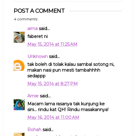
POST A COMMENT
4 comments
aima
said...
faberet ni
May 15, 2014 at 11:25 AM
Unknown
said...
tak boleh di tolak kalau sambal sotong ni,
makan nasi pun mesti tambahhhh
sedappp
May 15, 2014 at 8:27 PM
Amie
said...
Macam lama rasanya tak kunjung ke
sini... rindu kat QH! Rindu masakannya!
May 16, 2014 at 11:00 AM
Rohah
said...