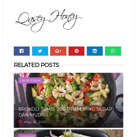
Whats
RELATED POSTS
app
LAUK-PAUK
BROKOLI TUMIS SOS TIRAM YANG SEDAP
DAN MUDAH
May 18, 2019
SOTONG