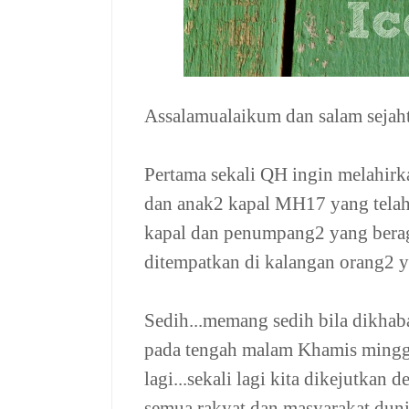
Assalamualaikum dan salam sejaht
Pertama sekali QH ingin melahir
dan anak2 kapal MH17 yang telah 
kapal dan penumpang2 yang berag
ditempatkan di kalangan orang2 y
Sedih...memang sedih bila dikha
pada tengah malam Khamis minggu
lagi...sekali lagi kita dikejutka
semua rakyat dan masyarakat dunia