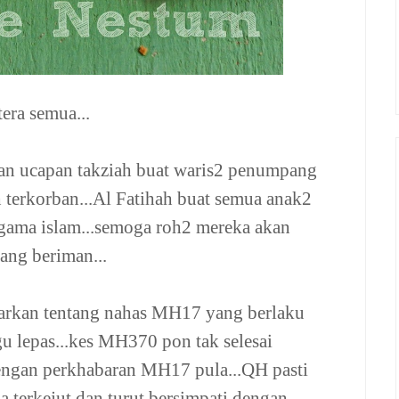
era semua...
kan ucapan takziah buat waris2 penumpang
terkorban...Al Fatihah buat semua anak2
ama islam...semoga roh2 mereka akan
ang beriman...
barkan tentang nahas MH17 yang berlaku
 lepas...kes MH370 pon tak selesai
n dengan perkhabaran MH17 pula...QH pasti
 terkejut dan turut bersimpati dengan