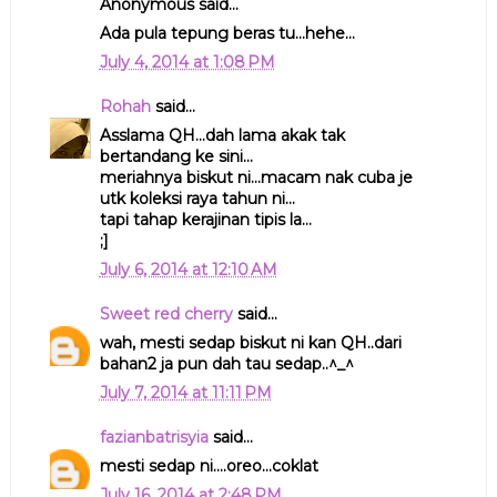
Anonymous said...
Ada pula tepung beras tu...hehe...
July 4, 2014 at 1:08 PM
Rohah
said...
Asslama QH...dah lama akak tak
bertandang ke sini...
meriahnya biskut ni...macam nak cuba je
utk koleksi raya tahun ni...
tapi tahap kerajinan tipis la...
;]
July 6, 2014 at 12:10 AM
Sweet red cherry
said...
wah, mesti sedap biskut ni kan QH..dari
bahan2 ja pun dah tau sedap..^_^
July 7, 2014 at 11:11 PM
fazianbatrisyia
said...
mesti sedap ni....oreo...coklat
July 16, 2014 at 2:48 PM