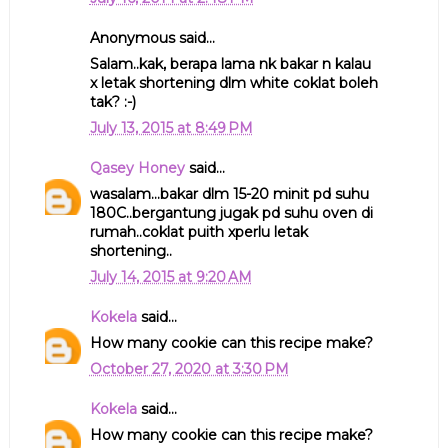
Anonymous said...
Salam..kak, berapa lama nk bakar n kalau
x letak shortening dlm white coklat boleh
tak? :-)
July 13, 2015 at 8:49 PM
Qasey Honey
said...
wasalam...bakar dlm 15-20 minit pd suhu
180C..bergantung jugak pd suhu oven di
rumah..coklat puith xperlu letak
shortening..
July 14, 2015 at 9:20 AM
Kokela
said...
How many cookie can this recipe make?
October 27, 2020 at 3:30 PM
Kokela
said...
How many cookie can this recipe make?