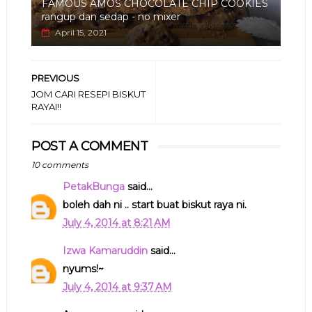
FAMOUS AMOS CHOCOLATE CHIP COOKIES
rangup dan sedap - no mixer
April 15, 2021
PREVIOUS
JOM CARI RESEPI BISKUT
RAYAI!!
POST A COMMENT
10 comments
PetakBunga
said...
boleh dah ni .. start buat biskut raya ni.
July 4, 2014 at 8:21 AM
Izwa Kamaruddin
said...
nyums!~
July 4, 2014 at 9:37 AM