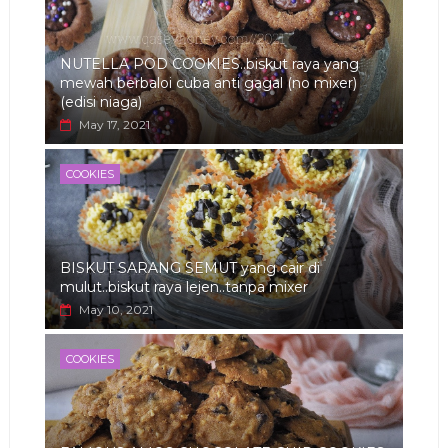
NUTELLA POD COOKIES..biskut raya yang
mewah berbaloi cuba anti gagal (no mixer)
(edisi niaga)
May 17, 2021
COOKIES
BISKUT SARANG SEMUT yang cair di
mulut..biskut raya lejen..tanpa mixer
May 10, 2021
COOKIES