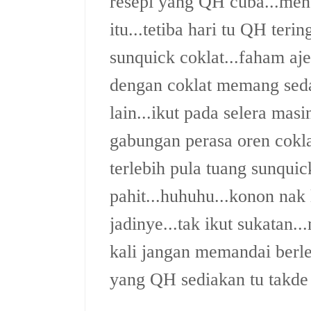
resepi yang QH cuba...men
itu...tetiba hari tu QH ter
sunquick coklat...faham aje
dengan coklat memang sedap
lain...ikut pada selera masi
gabungan perasa oren cokl
terlebih pula tuang sunquick
pahit...huhuhu...konon nak 
jadinye...tak ikut sukatan..
kali jangan memandai berleb
yang QH sediakan tu takde