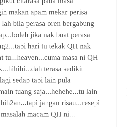
gikut citarasa pada masa
ingin makan apam mekar perisa
 lah bila perasa oren bergabung
...boleh jika nak buat perasa
ng2...tapi hari tu tekak QH nak
at tu...heaven...cuma masa ni QH
...hihihi...dah terasa sedikit
lagi sedap tapi lain pula
.main tuang saja...hehehe...tu lain
ih2an...tapi jangan risau...resepi
 masalah macam QH ni...