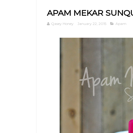
APAM MEKAR SUNQU
Qasey Honey
January 22, 2015
Apam