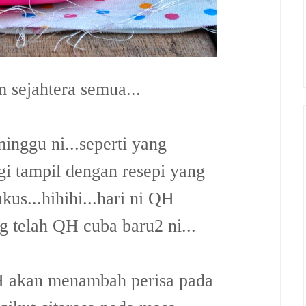
 sejahtera semua...
minggu ni...seperti yang
agi tampil dengan resepi yang
s...hihihi...hari ni QH
 telah QH cuba baru2 ni...
QH akan menambah perisa pada