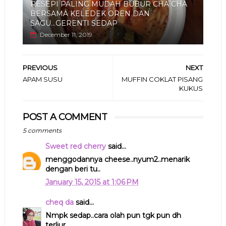
RESEPI PALING MUDAH BUBUR CHA CHA
BERSAMA KELEDEK OREN DAN
SAGU...GERENTI SEDAP
December 11, 2019
PREVIOUS
NEXT
APAM SUSU
MUFFIN COKLAT PISANG
KUKUS
POST A COMMENT
5 comments
Sweet red cherry
said...
menggodannya cheese..nyum2..menarik
dengan beri tu..
January 15, 2015 at 1:06 PM
cheq da
said...
Nmpk sedap..cara olah pun tgk pun dh
terliur..