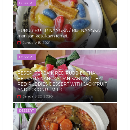
DESSERT
BUBUR BUTIR NANGKA / BIJI NANGKA
manisan kesukaan ramai...
January 15, 2021
DESSERT
RESEPI TERBAIK RED RUBBIES THAI
BERSAMA NANGKA DAN SANTAN / THAI
RED RUBBIES DESSERT WITH JACKFRUIT
AND COCONUT MILK
January 22, 2020
DESSERT