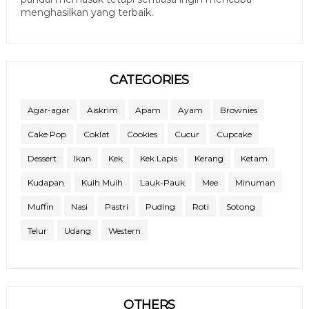
menghasilkan yang terbaik.
CATEGORIES
Agar-agar
Aiskrim
Apam
Ayam
Brownies
Cake Pop
Coklat
Cookies
Cucur
Cupcake
Dessert
Ikan
Kek
Kek Lapis
Kerang
Ketam
Kudapan
Kuih Muih
Lauk-Pauk
Mee
Minuman
Muffin
Nasi
Pastri
Puding
Roti
Sotong
Telur
Udang
Western
OTHERS