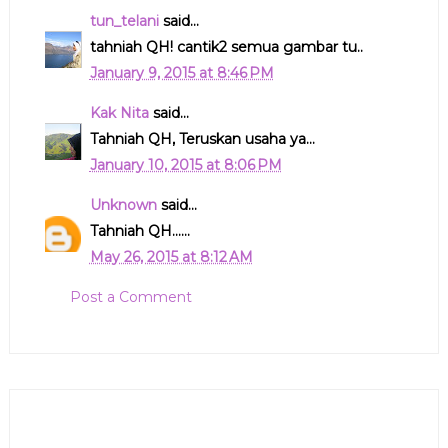
tun_telani
said...
tahniah QH! cantik2 semua gambar tu..
January 9, 2015 at 8:46 PM
Kak Nita
said...
Tahniah QH, Teruskan usaha ya...
January 10, 2015 at 8:06 PM
Unknown
said...
Tahniah QH......
May 26, 2015 at 8:12 AM
Post a Comment