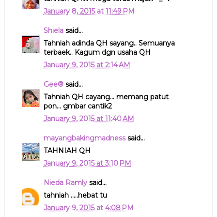
January 8, 2015 at 11:49 PM
Shiela
said...
Tahniah adinda QH sayang.. Semuanya
terbaek.. Kagum dgn usaha QH
January 9, 2015 at 2:14 AM
Gee®
said...
Tahniah QH cayang... memang patut
pon... gmbar cantik2
January 9, 2015 at 11:40 AM
mayangbakingmadness
said...
TAHNIAH QH
January 9, 2015 at 3:10 PM
Nieda Ramly
said...
tahniah .....hebat tu
January 9, 2015 at 4:08 PM