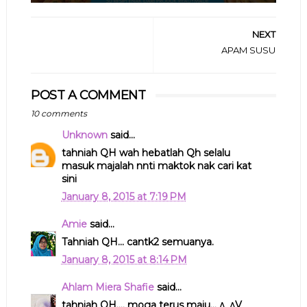
NEXT
APAM SUSU
POST A COMMENT
10 comments
Unknown
said...
tahniah QH wah hebatlah Qh selalu
masuk majalah nnti maktok nak cari kat
sini
January 8, 2015 at 7:19 PM
Amie
said...
Tahniah QH... cantk2 semuanya.
January 8, 2015 at 8:14 PM
Ahlam Miera Shafie
said...
tahniah QH.... moga terus maju... ^_^V