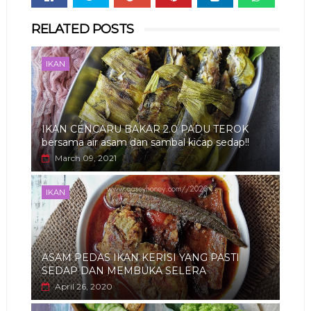
Whats
RELATED POSTS
app
IKAN
IKAN CENCARU BAKAR 2.0 PADU TEROK
bersama air asam dan sambal kicap sedap!!
March 09, 2021
IKAN
ASAM PEDAS IKAN KERISI YANG PASTI
SEDAP DAN MEMBUKA SELERA
April 26, 2020