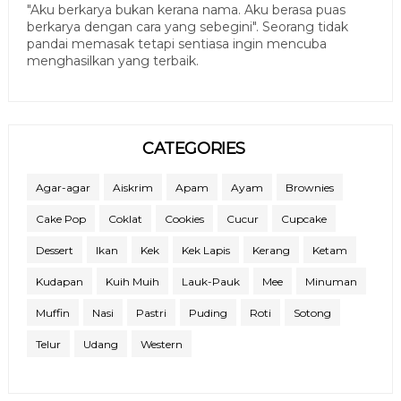
"Aku berkarya bukan kerana nama. Aku berasa puas
berkarya dengan cara yang sebegini". Seorang tidak
pandai memasak tetapi sentiasa ingin mencuba
menghasilkan yang terbaik.
CATEGORIES
Agar-agar
Aiskrim
Apam
Ayam
Brownies
Cake Pop
Coklat
Cookies
Cucur
Cupcake
Dessert
Ikan
Kek
Kek Lapis
Kerang
Ketam
Kudapan
Kuih Muih
Lauk-Pauk
Mee
Minuman
Muffin
Nasi
Pastri
Puding
Roti
Sotong
Telur
Udang
Western