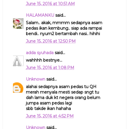
June 15, 2016 at 10:51 AM
HALAMANKU
said...
Salam.. akak, mmmm sedapnya asam
pedas ikan kembung.. siap ada rampai
bendi.. nyum2 bertambah nasi.. hihihi
June 15, 2016 at 12:50 PM
adda syuhada
said...
wahhhh bestnye...
June 15, 2016 at 1:08 PM
Unknown
said...
alahai sedapnya asam pedas tu QH
merah menyala mesti sedap sngt tu
dah lama duk kt negera orang belum
jumpa asam pedas lagi
sbb takde ikan hahaha
June 15, 2016 at 4:52 PM
Unknown
said...