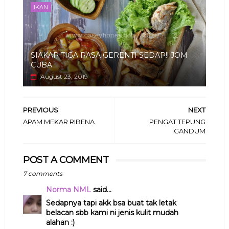
IKAN
SIAKAP TIGA RASA GERENTI SEDAP!! JOM
CUBA
August 23, 2019
PREVIOUS
NEXT
APAM MEKAR RIBENA
PENGAT TEPUNG
GANDUM
POST A COMMENT
7 comments
Norma NML
said...
Sedapnya tapi akk bsa buat tak letak
belacan sbb kami ni jenis kulit mudah
alahan :)