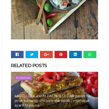
Whats
RELATED POSTS
app
KUDAPAN
MARTABAK AYAM PALING SEDAP bersama
jeruk bawang...chicken martabak / murtabak
ayam Malaysia