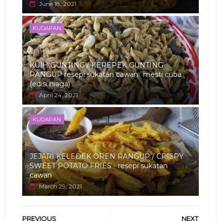
June 18, 2021
KUDAPAN
KUIH GUNTING / KEREPEK GUNTING
RANGUP resepi sukatan cawan.. mesti cuba
(edisi niaga)
April 24, 2021
KUDAPAN
JEJARI KELEDEK OREN RANGUP / CRISPY
SWEET POTATO FRIES - resepi sukatan
cawan
March 29, 2021
PREVIOUS
NEXT