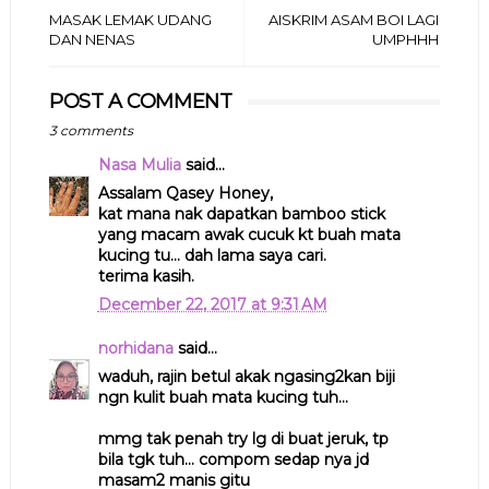
MASAK LEMAK UDANG
AISKRIM ASAM BOI LAGI
DAN NENAS
UMPHHH
POST A COMMENT
3 comments
Nasa Mulia
said...
Assalam Qasey Honey,
kat mana nak dapatkan bamboo stick
yang macam awak cucuk kt buah mata
kucing tu... dah lama saya cari.
terima kasih.
December 22, 2017 at 9:31 AM
norhidana
said...
waduh, rajin betul akak ngasing2kan biji
ngn kulit buah mata kucing tuh...
mmg tak penah try lg di buat jeruk, tp
bila tgk tuh... compom sedap nya jd
masam2 manis gitu