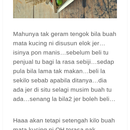
Mahunya tak geram tengok bila buah
mata kucing ni disusun elok jer…
isinya pon manis…sebelum beli tu
penjual tu bagi la rasa sebiji…sedap
pula bila lama tak makan…beli la
sekilo sebab apabila ditanya…dia
ada jer di situ selagi musim buah tu
ada…senang la bila2 jer boleh beli…
Haaa akan tetapi setengah kilo buah
mata kucing ni QH terasa nak