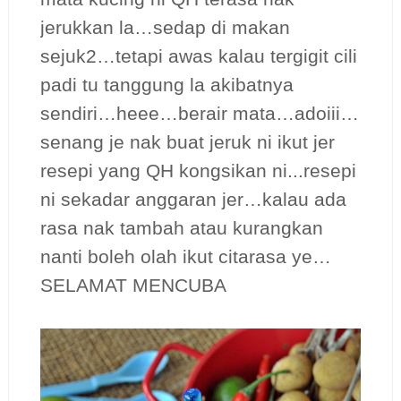
jerukkan la…sedap di makan
sejuk2…tetapi awas kalau tergigit cili
padi tu tanggung la akibatnya
sendiri…heee…berair mata…adoiii…
senang je nak buat jeruk ni ikut jer
resepi yang QH kongsikan ni...resepi
ni sekadar anggaran jer…kalau ada
rasa nak tambah atau kurangkan
nanti boleh olah ikut citarasa ye…
SELAMAT MENCUBA