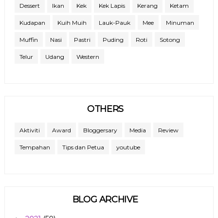
Dessert
Ikan
Kek
Kek Lapis
Kerang
Ketam
Kudapan
Kuih Muih
Lauk-Pauk
Mee
Minuman
Muffin
Nasi
Pastri
Puding
Roti
Sotong
Telur
Udang
Western
OTHERS
Aktiviti
Award
Bloggersary
Media
Review
Tempahan
Tips dan Petua
youtube
BLOG ARCHIVE