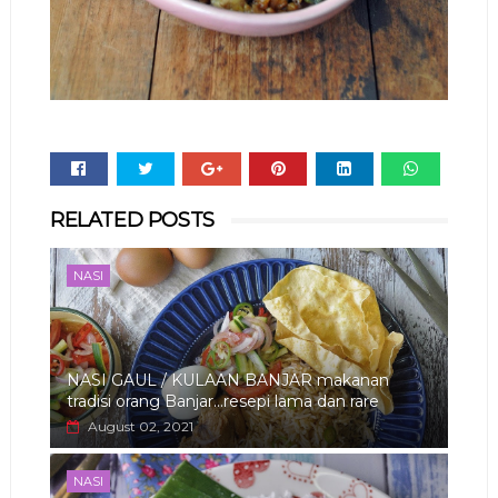
Whats
RELATED POSTS
app
NASI
NASI GAUL / KULAAN BANJAR makanan
tradisi orang Banjar...resepi lama dan rare
August 02, 2021
NASI