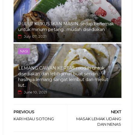
PULUT KUKUS IKAN MASIN..sedap berlemak
untuk minum petang.. mudah disediakan
July 07, 2021
NASI
LEMANG CAWAN KERTAS mudah untuk
disediakan dan lebih jimat buat sendiri..
hasilnya lemang sangat lembut dan meliut
liut..
June 10, 2021
PREVIOUS
NEXT
KARI HIJAU SOTONG
MASAK LEMAK UDANG
DAN NENAS